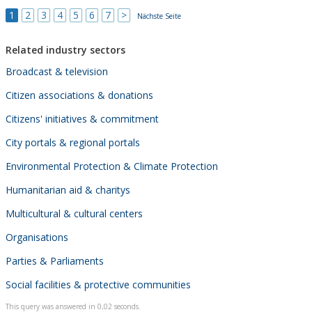
1
2
3
4
5
6
7
>
Nächste Seite
Related industry sectors
Broadcast & television
Citizen associations & donations
Citizens' initiatives & commitment
City portals & regional portals
Environmental Protection & Climate Protection
Humanitarian aid & charitys
Multicultural & cultural centers
Organisations
Parties & Parliaments
Social facilities & protective communities
This query was answered in 0,02 seconds.