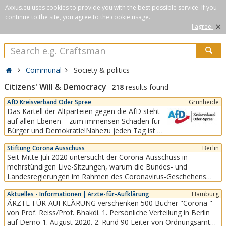
Axxus.eu uses cookies to provide you with the best possible service. If you
continue to the site, you agree to the cookie usage.
×
I agree.
Communal
Society & politics
Citizens' Will & Democracy
218
results found
AfD Kreisverband Oder Spree
Grünheide
Das Kartell der Altparteien gegen die AfD steht
auf allen Ebenen – zum immensen Schaden für
Bürger und Demokratie!Nahezu jeden Tag ist zu
beobachten, dass die Altparteien sich auf allen
Stiftung Corona Ausschuss
Berlin
Ebenen gegen die AfD zu einem höchst
Seit Mitte Juli 2020 untersucht der Corona-Ausschuss in
undemokratischen Kartell zusammenschließen.
mehrstündigen Live-Sitzungen, warum die Bundes- und
So soll die AfD aus dem politischen Diskurs
Landesregierungen im Rahmen des Coronavirus-Geschehens
verdrängt und...
beispiellose Beschränkungen verhängt haben und welche
Aktuelles - Informationen | Ärzte-für-Aufklärung
Hamburg
Folgen....
ÄRZTE-FÜR-AUFKLÄRUNG verschenken 500 Bücher "Corona "
von Prof. Reiss/Prof. Bhakdi. 1. Persönliche Verteilung in Berlin
auf Demo 1. August 2020. 2. Rund 90 Leiter von Ordnungsämter