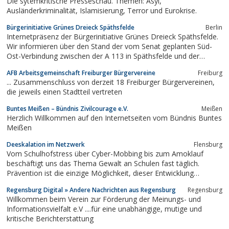
Die sytemkritische Presseschau. Themen: Asyl,
Ausländerkriminalität, Islamisierung, Terror und Eurokrise.
Bürgerinitiative Grünes Dreieck Späthsfelde
Berlin
Internetpräsenz der Bürgerinitiative Grünes Dreieck Späthsfelde.
Wir informieren über den Stand der vom Senat geplanten Süd-
Ost-Verbindung zwischen der A 113 in Späthsfelde und der
Schnellerstraße.
AFB Arbeitsgemeinschaft Freiburger Bürgervereine
Freiburg
... Zusammenschluss von derzeit 18 Freiburger Bürgervereinen,
die jeweils einen Stadtteil vertreten
Buntes Meißen – Bündnis Zivilcourage e.V.
Meißen
Herzlich Willkommen auf den Internetseiten vom Bündnis Buntes
Meißen
Deeskalation im Netzwerk
Flensburg
Vom Schulhofstress über Cyber-Mobbing bis zum Amoklauf
beschäftigt uns das Thema Gewalt an Schulen fast täglich.
Prävention ist die einzige Möglichkeit, dieser Entwicklung
erfolgreich zu begegnen.
Regensburg Digital » Andere Nachrichten aus Regensburg
Regensburg
Willkommen beim Verein zur Förderung der Meinungs- und
Informationsvielfalt e.V ....für eine unabhängige, mutige und
kritische Berichterstattung