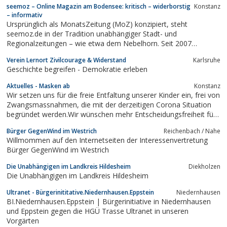
seemoz – Online Magazin am Bodensee: kritisch – widerborstig
Konstanz
– informativ
Ursprünglich als MonatsZeitung (MoZ) konzipiert, steht
seemoz.de in der Tradition unabhängiger Stadt- und
Regionalzeitungen – wie etwa dem Nebelhorn. Seit 2007
begleitet das Online-Magazin engagiert und konstruktiv das
Verein Lernort Zivilcourage & Widerstand
Karlsruhe
politische und kulturelle Geschehen im
Geschichte begreifen - Demokratie erleben
Bodenseeraum.seemoz.de publiziert täglich neue Artikel, ...
Aktuelles - Masken ab
Konstanz
Wir setzen uns für die freie Entfaltung unserer Kinder ein, frei von
Zwangsmassnahmen, die mit der derzeitigen Corona Situation
begründet werden.Wir wünschen mehr Entscheidungsfreiheit für
alles, was unsere Kinder betrifft.Wir haben uns zum Ziel gesetzt,
Bürger GegenWind im Westrich
Reichenbach / Nahe
unsere Kinder vor staatlicher Willkür zu schützen.
Willmommen auf den Internetseiten der Interessenvertretung
Bürger GegenWind im Westrich
Die Unabhängigen im Landkreis Hildesheim
Diekholzen
Die Unabhängigen im Landkreis Hildesheim
Ultranet - Bürgerinititative.Niedernhausen.Eppstein
Niedernhausen
BI.Niedernhausen.Eppstein | Bürgerinitiative in Niedernhausen
und Eppstein gegen die HGÜ Trasse Ultranet in unseren
Vorgärten