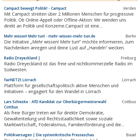
in Deutschland erhalten das Buch "CORONA FEHLALARM" als
Campact bewegt Politik! - Campact
Verden
Anlage zu einem Einschreiben der ÄRZTE-FÜR-AUFKLÄRUNG.
Mit Campact streiten über 2 Millionen Menschen für progressive
Politik. Ob Online-Appell oder Offline-Aktion: Wir wenden uns
direkt an Politik und Konzerne.Campact ist eine
Bürgerbewegung, mit der über 2 Millionen Menschen für
Mehr wissen! Mehr tun! - mehr-wissen-mehr-tun.de
Berlin
progressive Politik streiten.
Die Initiative „Mehr wissen! Mehr tun!“ möchte informieren, zum
Nachdenken anregen und deine Lust auf „Handeln“ wecken.
Radio Dreyeckland |
Freiburg
Radio Dreyeckland ist das freie und nichtkommerzielle Radio im
Südwesten.
fairNETZt Lörrach
Lörrach
Plattform für gesellschaftspolitisch aktive Menschen und
Initiativen – engagiert für den Wandel in Lörrach
Lars Schieske - AfD Kandidat zur Oberbürgermeisterwahl
Cottbus
Cottbus
Als freie Bürger treten wir für direkte Demokratie,
Gewaltenteilung und Rechtsstaatlichkeit sowie soziale
Marktwirtschaft, Föderalismus, Familienförderung und die
gelebten Traditionen deutscher ...
Politikversagen | Die systemkritische Presseschau
Basel