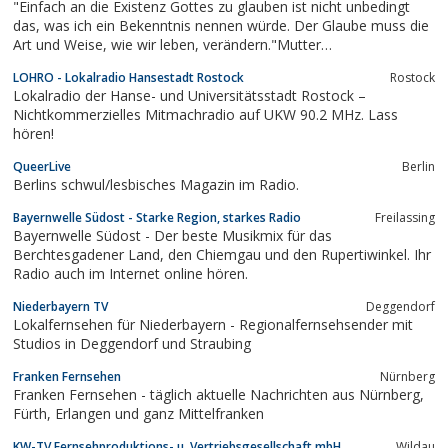
"Einfach an die Existenz Gottes zu glauben ist nicht unbedingt
das, was ich ein Bekenntnis nennen würde. Der Glaube muss die
Art und Weise, wie wir leben, verändern."Mutter
AngelicaAnswers, not PromisesS.41EWTN live sehen, Live-
LOHRO - Lokalradio Hansestadt Rostock
Rostock
Übertragungen / Sondersendungen, Heilige Messe aus dem
Lokalradio der Hanse- und Universitätsstadt Rostock –
Kölner Dom,...
Nichtkommerzielles Mitmachradio auf UKW 90.2 MHz. Lass
hören!
QueerLive
Berlin
Berlins schwul/lesbisches Magazin im Radio.
Bayernwelle Südost - Starke Region, starkes Radio
Freilassing
Bayernwelle Südost - Der beste Musikmix für das
Berchtesgadener Land, den Chiemgau und den Rupertiwinkel. Ihr
Radio auch im Internet online hören.
Niederbayern TV
Deggendorf
Lokalfernsehen für Niederbayern - Regionalfernsehsender mit
Studios in Deggendorf und Straubing
Franken Fernsehen
Nürnberg
Franken Fernsehen - täglich aktuelle Nachrichten aus Nürnberg,
Fürth, Erlangen und ganz Mittelfranken
KW-TV Fernsehproduktions- u. Vertriebsgesellschaft mbH
Wildau