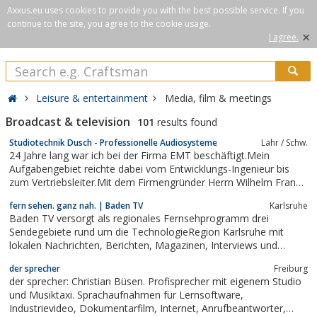
Axxus.eu uses cookies to provide you with the best possible service. If you
continue to the site, you agree to the cookie usage.
×
I agree.
Leisure & entertainment
Media, film & meetings
Broadcast & television
101
results found
Studiotechnik Dusch - Professionelle Audiosysteme
Lahr / Schw.
24 Jahre lang war ich bei der Firma EMT beschäftigt.Mein
Aufgabengebiet reichte dabei vom Entwicklungs-Ingenieur bis
zum Vertriebsleiter.Mit dem Firmengründer Herrn Wilhelm Franz
habe ich intensive Grundlagenforschung an
fern sehen. ganz nah. | Baden TV
Karlsruhe
Schallplattenabspielmaschinen betrieben.Für diese Zeit bin ich
Baden TV versorgt als regionales Fernsehprogramm drei
sehr dankbar, und ich möchte sie auch nicht...
Sendegebiete rund um die TechnologieRegion Karlsruhe mit
lokalen Nachrichten, Berichten, Magazinen, Interviews und
Reportagen.Ob Politik, Wirtschaft, Kultur, Gesellschaft oder Sport
der sprecher
Freiburg
– Immer sind die Baden TV Reporter ganz nah am Geschehen!
der sprecher: Christian Büsen. Profisprecher mit eigenem Studio
Nichts ist bewegender als das...
und Musiktaxi. Sprachaufnahmen für Lernsoftware,
Industrievideo, Dokumentarfilm, Internet, Anrufbeantworter,