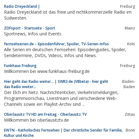
Hörbuch. Referenzen: ARTE, SWR, DLF, Boehringer, OBI, SAP...
Radio Dreyeckland |
Freiburg
Hörbeispiele online.
Radio Dreyeckland ist das freie und nichtkommerzielle Radio im
Südwesten.
ZDFsport - Startseite - Sport
Mainz
Sportnews, Infos und Events
fernsehserien.de – Episodenführer, Spoiler, TV-Serien-Infos
Köln
Alle Serien im deutschen Fernsehen: Episodenguides, Spoiler,
Sendetermine, DVDs, Videos, Infos und News.
Funkhaus Freiburg
Freiburg
Willkommen bei www.funkhaus-freiburg.de
Hier geht das Radio weiter... | SWR3.de (V8beta) - hier geht
Baden-
das Radio weiter...
Baden
Der Elch im Netz. Nachrichtenticker, Verkehrsmeldungen,
Programmvorschau, Livestream und verschiedene Web-
Channels sowie ein Playlist-Archiv sind ...
Oberlausitz TV HD am Freitag - Oberlausitz TV
Zittau
Willkommen bei oberlausitztv.de
EWTN - Katholisches Fernsehen | Der christliche Sender für Familie,
Bonn
Kultur und Kirche