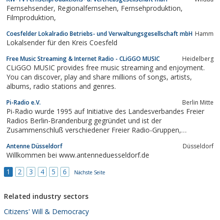
Fernsehsender, Regionalfernsehen, Fernsehproduktion,
Filmproduktion,
Coesfelder Lokalradio Betriebs- und Verwaltungsgesellschaft mbH
Hamm
Lokalsender für den Kreis Coesfeld
Free Music Streaming & Internet Radio - CLiGGO MUSIC
Heidelberg
CLiGGO MUSIC provides free music streaming and enjoyment.
You can discover, play and share millions of songs, artists,
albums, radio stations and genres.
Pi-Radio e.V.
Berlin Mitte
Pi-Radio wurde 1995 auf Initiative des Landesverbandes Freier
Radios Berlin-Brandenburg gegründet und ist der
Zusammenschluß verschiedener Freier Radio-Gruppen,
kultureller Initiativen und interessierter Einzelpersonen.
Antenne Düsseldorf
Düsseldorf
Willkommen bei www.antenneduesseldorf.de
1
2
3
4
5
6
Nächste Seite
Related industry sectors
Citizens' Will & Democracy