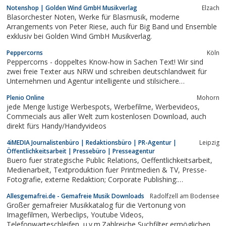
Notenshop | Golden Wind GmbH Musikverlag
Elzach
Blasorchester Noten, Werke für Blasmusik, moderne
Arrangements von Peter Riese, auch für Big Band und Ensemble
exklusiv bei Golden Wind GmbH Musikverlag.
Peppercorns
Köln
Peppercorns - doppeltes Know-how in Sachen Text! Wir sind
zwei freie Texter aus NRW und schreiben deutschlandweit für
Unternehmen und Agentur intelligente und stilsichere
Texte:Marketing- und Werbetexte, Web-Texte, Artikel, Porträts,
Plenio Online
Mohorn
Unternehmenstexte (TK, IT, Verlage, Bildung, Finanzen oder
jede Menge lustige Werbespots, Werbefilme, Werbevideos,
Versicherung. Referenzen,...
Commecials aus aller Welt zum kostenlosen Download, auch
direkt fürs Handy/Handyvideos
4iMEDIA Journalistenbüro | Redaktionsbüro | PR-Agentur |
Leipzig
Öffentlichkeitsarbeit | Pressebüro | Presseagentur
Buero fuer strategische Public Relations, Oeffentlichkeitsarbeit,
Medienarbeit, Textproduktion fuer Printmedien & TV, Presse-
Fotografie, externe Redaktion; Corporate Publishing:
Kundenmagazine, Mitarbeitermagazine, Geschäftsberichte, PR-
Allesgemafrei.de - Gemafreie Musik Downloads
Radolfzell am Bodensee
Seminare, Medien-Workshops, Inhouse-Trainings
Großer gemafreier Musikkatalog für die Vertonung von
Imagefilmen, Werbeclips, Youtube Videos,
Telefonwarteschleifen, u.v.m.Zahlreiche Suchfilter ermöglichen