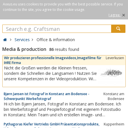
Axxus.eu uses cookies to provide you with the best possible service. If you
continue to the site, you agree to the cookie usage.
×
I agree.
Services
Office & information
Media & production
86
results found
Wir produzieren professionelle Imagevideos,Imagefilme für
Leverkusen
IHRE Firma
Nicht die Großen werden die Kleinen fressen,
sondern die Schnellen die Langsamen ! Nutzen Sie
unsere Kompetenzen in der Videoproduktion. Wir
unterstützen dabei nicht nur Ihre online
Werbemassnahmen, sondern auch offline, für
Bjørn Jansen ist Fotograf in Konstanz am Bodensee -
Konstanz am
Messe- , Produkt- und Firmenpräsentationen.
Schwerpunkt Werbefotograf
Bodensee
Webvideos mit überzeugender
Hi ich bin Bjørn Jansen, Fotograf in Konstanz am Bodensee. Ich
Kommunikationsqualität bei...
bin Werbefotograf und Peoplefotograf mit eigenem Fotostudio
in Konstanz. Mein Team und ich erstellen Image- und
Werbekampagenen sowie Businessportraits für lokale und
Pythagoras Kiefer Vertriebs GmbH Präsentationsprodukte,
Kuppenheim
internationale Firmen.Fotograf, Konstanz, Sportfotografie,