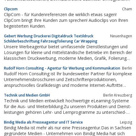
schnelle und treffsichere Musik-Ergebnisse, die sich perfekt in Ihr
Clipcom
Cham
Projekt integrieren lassen.5 übersichtliche Lizenzmodelle stehen
ClipCom - für Kundenreferenzen die wirklich etwas sagen!
zur Verfügung und decken alle...
ClipCom bringt Ihre Kunden zum sprechen! Audioclips von Ihren
begeisterten Kunden.
Gebert Werbung Druckerei Digitaldruck Textildruck
Neuenhagen
Schilderbeschriftung Fahrzeugfolierung Car Wrapping
Unsere Werbeagentur bietet umfassende Dienstleistungen und
Lösungen für kleine und mittelständische Betriebe im Bereich der
klassischen Druckwerbung, moderne Medien, Grafik, Folierung
und der allgemeinen Werbemittelproduktion. Mit über 25 Jahren
Rudolf Horn Consulting - Agentur für Werbung und Kommunikation
Berlin
Erfahrung verfügen wir über die nötige Expertise, um uns auch
Rudolf Horn Consulting ist Ihr bundesweiter Partner für komplexe
Ihren Wünschen...
Unternehmensbroschüren und Zeitschriftenproduktionen,
anspruchsvolles Grafikdesign und moderne Internet-Auftritte
(inkl. Content-Management-Systeme und e-Shop-Lösungen). Ein
Technik und Medien GmbH
Berlin Kreuzberg
Schwerpunkt liegt dabei in der begleitenden Marketing- und
Technik und Medien entwickelt hochwertige eLearning-Systeme
Unternehmensberatung und der...
für die Aus- und Weiterbildung.Zu unseren Produkten und Dienst­
leistungen gehören Lehr- und Lernprogramme zu unterschied­
lichsten Themen, Kurse auf Lern­plattformen oder die individuelle
Bindig Media als Presseagentur und IT Service
Leipzig
Konfiguration der Open Source Lernplattform Moodle.Darüber
Bindig Media ist mehr als nur eine Presseagentur.Das in Sachsen
hinaus...
gegründete Medien - Unternehmen von Bindig Media hat sich