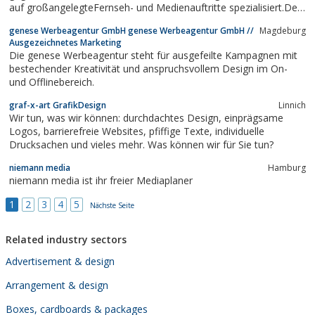
auf großangelegteFernseh- und Medienauftritte spezialisiert.Der
Kunde hat die Möglichkeit Produktionsleitungund andere wichtige
genese Werbeagentur GmbH genese Werbeagentur GmbH //
Magdeburg
Funktionen an die Firma abzugeben.
Ausgezeichnetes Marketing
Die genese Werbeagentur steht für ausgefeilte Kampagnen mit
bestechender Kreativität und anspruchsvollem Design im On-
und Offlinebereich.
graf-x-art GrafikDesign
Linnich
Wir tun, was wir können: durchdachtes Design, einprägsame
Logos, barrierefreie Websites, pfiffige Texte, individuelle
Drucksachen und vieles mehr. Was können wir für Sie tun?
niemann media
Hamburg
niemann media ist ihr freier Mediaplaner
1
2
3
4
5
Nächste Seite
Related industry sectors
Advertisement & design
Arrangement & design
Boxes, cardboards & packages