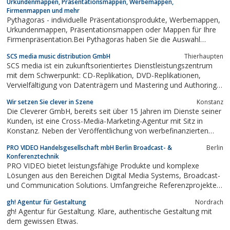
Urkundenmappen, Präsentationsmappen, Werbemappen,
Lifestylefotografie, Fitness,...
Firmenmappen und mehr
Pythagoras - individuelle Präsentationsprodukte, Werbemappen,
Urkundenmappen, Präsentationsmappen oder Mappen für Ihre
Firmenpräsentation.Bei Pythagoras haben Sie die Auswahl
zwischen einer großen Anzahl von Standard-Mappen oder Ihrer
SCS media music distribution GmbH
Thierhaupten
individuellen Lösung.Die Präsentationsmappen von Pythagoras
SCS media ist ein zukunftsorientiertes Dienstleistungszentrum
sind das ideale Produkt...
mit dem Schwerpunkt: CD-Replikation, DVD-Replikationen,
Vervielfältigung von Datenträgern und Mastering und Authoring.
Daneben ist SCS der Spezialist für Verpackungen, Fulfilment,
Wir setzen Sie clever in Szene
Konstanz
Lagerung und Verlagsauslieferung.SCS - Das Unternehmen mit
Die Cleverer GmbH, bereits seit über 15 Jahren im Dienste seiner
Charakter und Philosophie.
Kunden, ist eine Cross-Media-Marketing-Agentur mit Sitz in
Konstanz. Neben der Veröffentlichung von werbefinanzierten
Printmedien, wie beispielsweise der Bürgerinfobroschüre Klima,
PRO VIDEO Handelsgesellschaft mbH Berlin Broadcast- &
Berlin
erstellt die Cleverer GmbH Online-Marketing-Kampagnen für
Konferenztechnik
Unternehmen bzw. deren...
PRO VIDEO bietet leistungsfähige Produkte und komplexe
Lösungen aus den Bereichen Digital Media Systems, Broadcast-
und Communication Solutions. Umfangreiche Referenzprojekte
und langjährige Erfahrungen unterstreichen die Kompetenz des
gh! Agentur für Gestaltung
Nordrach
Systemhauses.
gh! Agentur für Gestaltung. Klare, authentische Gestaltung mit
dem gewissen Etwas.