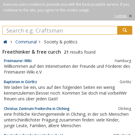
Axxus.eu uses cookies to provide you with the best possible service. If you
continue to the site, you agree to the cookie usage.
×
I agree.
Communal
Society & politics
Freethinker & free curch
21
results found
Freimaurer-Wiki
Hamburg
Willkommen auf den Intenetseiten der Freunde und Förderer des
Freimaurer-Wiki e.V.
Baptisten in Görlitz
Görlitz
Wir laden Sie ein, uns auf den folgenden Seiten ein wenig
kennenzulernen.Besser noch: Kommen Sie doch mal vorbei!Wir
freuen uns über jeden Gast!
Christus Zentrum Freikirche in Olching
Olching
eine fröhliche Kirchengemeinde in Olching, in der sich Menschen
unterschiedlichster Prägung zusammen finden: viele Kinder,
junge Leute, Familien, ältere Menschen