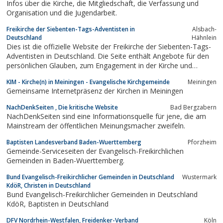
Infos über die Kirche, die Mitgliedschaft, die Verfassung und
Organisation und die Jugendarbeit.
Freikirche der Siebenten-Tags-Adventisten in
Alsbach-
Deutschland
Hähnlein
Dies ist die offizielle Website der Freikirche der Siebenten-Tags-
Adventisten in Deutschland. Die Seite enthält Angebote für den
persönlichen Glauben, zum Engagement in der Kirche und
Informationen übber Struktur und Organisation der Freikirche.
KIM - Kirche(n) in Meiningen - Evangelische Kirchgemeinde
Meiningen
Gemeinsame Internetpräsenz der Kirchen in Meiningen
NachDenkSeiten , Die kritische Website
Bad Bergzabern
NachDenkSeiten sind eine Informationsquelle für jene, die am
Mainstream der öffentlichen Meinungsmacher zweifeln.
Baptisten Landesverband Baden-Wuerttemberg
Pforzheim
Gemeinde-Serviceseiten der Evangelisch-Freikirchlichen
Gemeinden in Baden-Wuerttemberg.
Bund Evangelisch-Freikirchlicher Gemeinden in Deutschland
Wustermark
KdöR, Christen in Deutschland
Bund Evangelisch-Freikirchlicher Gemeinden in Deutschland
KdöR, Baptisten in Deutschland
DFV Nordrhein-Westfalen, Freidenker-Verband
Köln