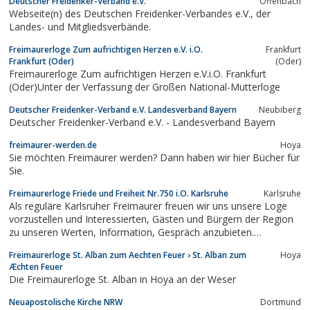
Deutscher Freidenker-Verband e.V.
Offenbach
Webseite(n) des Deutschen Freidenker-Verbandes e.V., der
Landes- und Mitgliedsverbände.
Freimaurerloge Zum aufrichtigen Herzen e.V. i.O.
Frankfurt
Frankfurt (Oder)
(Oder)
Freimaurerloge Zum aufrichtigen Herzen e.V.i.O. Frankfurt
(Oder)Unter der Verfassung der Großen National-Mutterloge
Deutscher Freidenker-Verband e.V. Landesverband Bayern
Neubiberg
Deutscher Freidenker-Verband e.V. - Landesverband Bayern
freimaurer-werden.de
Hoya
Sie möchten Freimaurer werden? Dann haben wir hier Bücher für
Sie.
Freimaurerloge Friede und Freiheit Nr.750 i.O. Karlsruhe
Karlsruhe
Als reguläre Karlsruher Freimaurer freuen wir uns unsere Loge
vorzustellen und Interessierten, Gästen und Bürgern der Region
zu unseren Werten, Information, Gespräch anzubieten.
Regelmäßig finden öffentliche Veranstaltungen, Vortragsabende
Freimaurerloge St. Alban zum Aechten Feuer › St. Alban zum
Hoya
im Karlsruher Logenhaus statt.
Æchten Feuer
Die Freimaurerloge St. Alban in Hoya an der Weser
Neuapostolische Kirche NRW
Dortmund