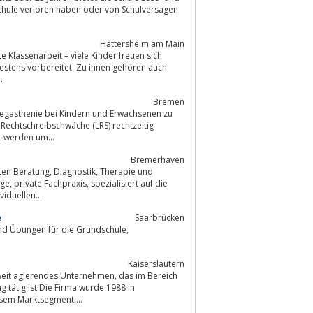
Hattersheim am Main
..
Bremen
 Legasthenie bei Kindern und Erwachsenen zu
 Rechtschreibschwäche (LRS) rechtzeitig
t werden um...
Bremerhaven
uf die
iduellen...
e
Saarbrücken
Kaiserslautern
ndes Unternehmen, das im Bereich
 tätig ist.Die Firma wurde 1988 in
esem Marktsegment....