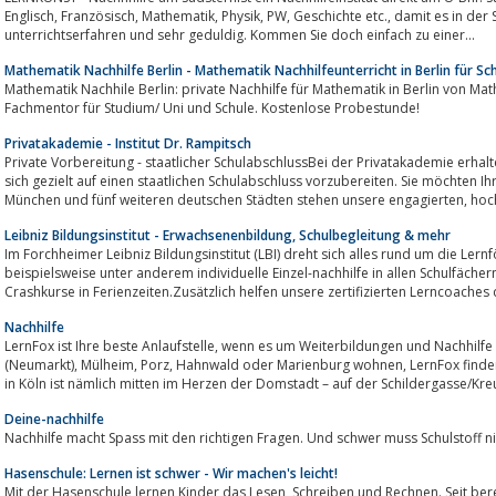
Englisch, Französisch, Mathematik, Physik, PW, Geschichte etc., damit es in der Schule wieder klappt. Alle Lehrer sind
unterrichtserfahren und sehr geduldig. Kommen Sie doch einfach zu einer...
Mathematik Nachhilfe Berlin - Mathematik Nachhilfeunterricht in Berlin für S
Mathematik Nachhile Berlin: private Nachhilfe für Mathematik in Berlin von 
Fachmentor für Studium/ Uni und Schule. Kostenlose Probestunde!
Privatakademie - Institut Dr. Rampitsch
Private Vorbereitung - staatlicher SchulabschlussBei der Privatakademie erhalt
sich gezielt auf einen staatlichen Schulabschluss vorzubereiten. Sie möchten Ih
München und fünf weiteren deutschen Städten steh
Leibniz Bildungsinstitut - Erwachsenenbildung, Schulbegleitung & mehr
Im Forchheimer Leibniz Bildungsinstitut (LBI) dreht sich alles rund um die Lern
beispielsweise unter anderem individuelle Einzel-nachhilfe in allen Schulfächern, dezidierte Prüfungsvorbereitungen o
Crashkurse in Ferienzeiten.Zusätzlich helfen unsere zertifizierten Lerncoaches d
Nachhilfe
LernFox ist Ihre beste Anlaufstelle, wenn es um Weiterbildungen und Nachhilfe in Köln geht. Ob Sie in Köln Zentrum
(Neumarkt), Mülheim, Porz, Hahnwald oder Marienburg wohnen, LernFox finden sie ganz einfach. Unser Institut für Nachhilfe
in Köln ist nämlich mitten im Herzen der Domstadt – auf der Schildergasse/Kre
Deine-nachhilfe
Nachhilfe macht Spass mit den richtigen Fragen. Und schwer muss Schulstoff ni
Hasenschule: Lernen ist schwer - Wir machen's leicht!
Mit der Hasenschule lernen Kinder das Lesen, Schreiben und Rechnen. Seit bereits über 25 Jahren bietet die Schule Lese- und