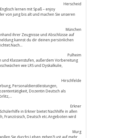
Herscheid
Englisch lernen mit Spaß – enjoy
ler von jung bis alt und machen Sie unseren
München
nmeldung kannst du dir deinen persönlichen
terrichtet.Nach...
Pulheim
Hirschfelde
ilfe für Grundschulschüler in Ostsachsen, Zittau, Löbau, Görlitz,...
Erkner
chülerhilfe in Erkner bietet Nachhilfe in allen
Murg