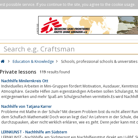
st possible service. If you continue to the site, you agree to the cookie usage.
Education & Knowledge
Schools, professional schools & universities
Private lessons
119
results found
Nachhilfe Minilernkreis Ott
Individuelles Arbeiten in Mini-Gruppen fördert Motivation, Ausdauer, Kenntnisse und Erfolgserlebnisse in persönlicher
Atmosphäre. Gezielte Hilfen zum eigenständigen Arbeiten sollen Schulangst, Notendruck und Konzentrationsschwäche
entgegenwirken und mehr Spaß am Schulgeschehen vermitteln.Es wird Nachhilfe
Nachhilfe von Tatjana Karrer
Probleme mit Mathe in der Schule? Mit diesem Problem bist du nicht allein! Run
dem Schulfach Mathematik! Doch woran liegt das? An Lehrern in der Schule, die versuchen den Stoff nur möglichst schnell
durchzupauken, aber nicht wirklich erklären, wie es geht. Denn jeder kann 
LERNKUNST - Nachhhilfe am Südstern
LERNKUNST - Nachhhilfe am Südsternist ein Nachhilfeinstitut direkt am U-Bhf. Sü