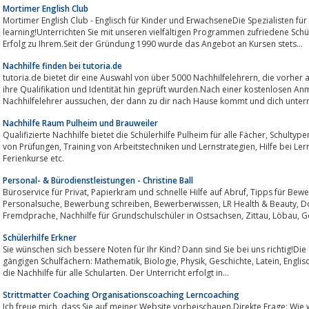
Mortimer English Club
Mortimer English Club - Englisch für Kinder und ErwachseneDie Spezialisten für 
learning!Unterrichten Sie mit unseren vielfältigen Programmen zufriedene Schü
Erfolg zu Ihrem.Seit der Gründung 1990 wurde das Angebot an Kursen stets...
Nachhilfe finden bei tutoria.de
tutoria.de bietet dir eine Auswahl von über 5000 Nachhilfelehrern, die vorher anhand ihrer Zeugnisse und Abschlüsse auf
ihre Qualifikation und Identität hin geprüft wurden.Nach einer kostenlosen A
Nachhilfelehrer aussuchen, der dann zu dir nach Hause kommt und dich un
Nachhilfe Raum Pulheim und Brauweiler
Qualifizierte Nachhilfe bietet die Schülerhilfe Pulheim für alle Fächer, Schultypen und Klassenstufen, außerdem Vorbereitung
von Prüfungen, Training von Arbeitstechniken und Lernstrategien, Hilfe bei Lernschwächen wie LRS und Dyskalkulie,
Ferienkurse etc.
Personal- & Bürodienstleistungen - Christine Ball
Büroservice für Privat, Papierkram und schnelle Hilfe auf Abruf, Tipps für Bewerbung, Personaldienstleistungen,
Personalsuche, Bewerbung schreiben, Bewerberwissen, LR Health & Beauty, Dozententätigkeit, Dozentin Deutsch als
Fremdprache, Nachh
Schülerhilfe Erkner
Sie wünschen sich bessere Noten für Ihr Kind? Dann sind Sie bei uns richtig!Die S
gängigen Schulfächern: Mathematik, Biologie, Physik, Geschichte, Latein, Englisch, Französisch, Deutsch etc.Angeboten wird
die Nachhilfe für alle Schularten. Der Unterricht erfolgt in...
Strittmatter Coaching Organisationscoaching Lerncoaching
Ich freue mich, dass Sie auf meiner Website vorbeischauen.Direkte Frage: Wie wollen Sie durchs Leben gehen?Lust auf mehr