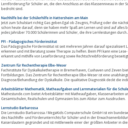
Lernförderung für Schüler an, die den Anschluss an das Klassenniveau in der Schule verloren haben oder von Schulversagen
bedroht sind.
Nachhilfe bei der Schülerhilfe in Hattersheim am Main
Jetzt zum Schulstart richtig Gas geben.Egal ob Zeugnis, Prüfung oder die nächste Klassenarbeit – viele Kinder freuen sich
schon heute darauf, denn sie haben mehr Spaß am Lernen und sind auf alles bestens vorbereitet. Zu ihnen gehören auch
jedes Jahrüber 70.000 Schülerinnen und Schüler, die ihre Lernleistungen durch.
PFI - Pädagogisches Förderinstitut
Das Pädagogische Förderinstitut ist seit mehreren Jahren darauf spezialisiert
erkennen und mit Beratung sowie Therapie zu helfen. Beim PFI kann eine Lese-
erkannt und mithilfe von Leseförderung sowie Rechtschreibförderung beseitig
Zentrum für Rechentherapie Elbe-Weser
Fachinstitute für Dyskalkulietherapie in Bremerhaven, Cuxhaven und Zeven bieten Beratung, Diagnostik, Therapie und
Fortbildungen. Das Zentrum für Rechentherapie Elbe-Weser ist eine unabhängige, private Fachpraxis, spezialisiert a
Diagnose/Behandlung der Dyskalkulie. Die qualitative Diagnostik deckt die indiv
Arbeitsblätter Mathematik, Matheaufgaben und Lernmaterialien für die Schul
Mathestunde.com bietet Arbeitsblätter mit Matheaufgaben, Klassenarbeiten und Übungen für die Grundschule,
Gesamtschulen, Realschulen und Gymnasien bis zum Abitur zum Ausdrucken.
Lernstudio Barbarossa
Die Lernstudio Barbarossa / MegaKids Computerschule GmbH ist ein bundesweit agiere
des Nachhilfe- und Förderunterrichts für Schüler und in der Erwachsenenbildung
Kaiserslautern gegründet und ist mittlerweile einer der größten Anbieter in di