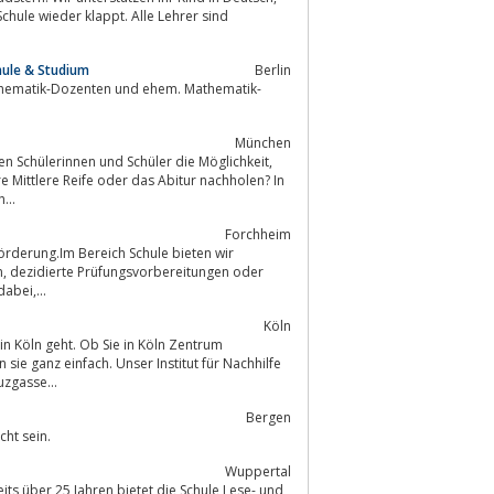
chule & Studium
Berlin
Mathematik-Dozenten und ehem. Mathematik-
München
en Schülerinnen und Schüler die Möglichkeit,
re Mittlere Reife oder das Abitur nachholen? In
en unsere engagierten, hoch...
Forchheim
förderung.Im Bereich Schule bieten wir
der
abei,...
Köln
uzgasse...
Bergen
cht sein.
Wuppertal