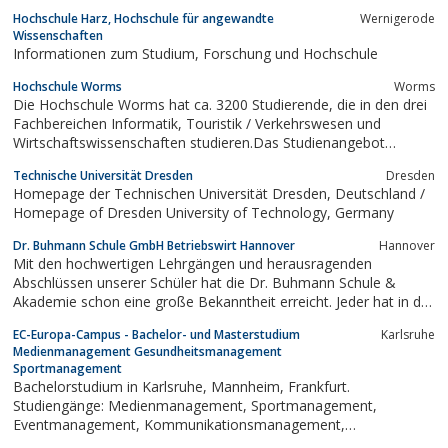
Hochschule Harz, Hochschule für angewandte
Wernigerode
Wissenschaften
Informationen zum Studium, Forschung und Hochschule
Hochschule Worms
Worms
Die Hochschule Worms hat ca. 3200 Studierende, die in den drei
Fachbereichen Informatik, Touristik / Verkehrswesen und
Wirtschaftswissenschaften studieren.Das Studienangebot
umfasst sowohl betriebswirtschaftliche als auch technische
Technische Universität Dresden
Dresden
Bachelor- und Masterstudiengänge.Eine Besonderheit der
Homepage der Technischen Universität Dresden, Deutschland /
Hochschule Worms sind die internationalen...
Homepage of Dresden University of Technology, Germany
Dr. Buhmann Schule GmbH Betriebswirt Hannover
Hannover
Mit den hochwertigen Lehrgängen und herausragenden
Abschlüssen unserer Schüler hat die Dr. Buhmann Schule &
Akademie schon eine große Bekanntheit erreicht. Jeder hat in der
hannoversche Privatschule die Möglichkeit, sich mit dem
EC-Europa-Campus - Bachelor- und Masterstudium
Karlsruhe
umfassenden Angebot für den Schulabsschluss in der
Medienmanagement Gesundheitsmanagement
Betriebswirtschaft weiterzubilden. Damit...
Sportmanagement
Bachelorstudium in Karlsruhe, Mannheim, Frankfurt.
Studiengänge: Medienmanagement, Sportmanagement,
Eventmanagement, Kommunikationsmanagement,
Gesundheitsmanagement, Markenmanagement,