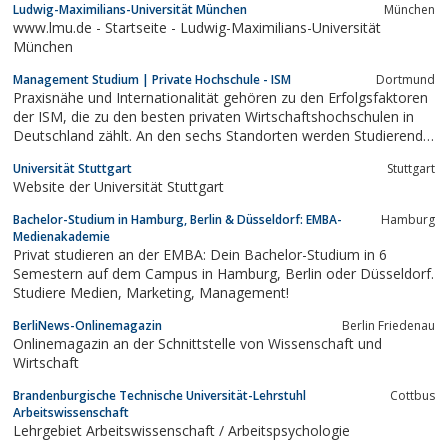
Ludwig-Maximilians-Universität München
München
Trendmanagement, TourismusmanagementMasterstudium:
www.lmu.de - Startseite - Ludwig-Maximilians-Universität
Event-Sport-Gesundheit und Kampagnenmanagement,
München
Marketing und Kommunikation
Management Studium | Private Hochschule - ISM
Dortmund
Praxisnähe und Internationalität gehören zu den Erfolgsfaktoren
der ISM, die zu den besten privaten Wirtschaftshochschulen in
Deutschland zählt. An den sechs Standorten werden Studierende
in kompakten und praxisnahen Studiengängen auf eine Karriere
Universität Stuttgart
Stuttgart
in der internationalen Wirtschaft vorbereitet.
Website der Universität Stuttgart
Bachelor-Studium in Hamburg, Berlin & Düsseldorf: EMBA-
Hamburg
Medienakademie
Privat studieren an der EMBA: Dein Bachelor-Studium in 6
Semestern auf dem Campus in Hamburg, Berlin oder Düsseldorf.
Studiere Medien, Marketing, Management!
BerliNews-Onlinemagazin
Berlin Friedenau
Onlinemagazin an der Schnittstelle von Wissenschaft und
Wirtschaft
Brandenburgische Technische Universität-Lehrstuhl
Cottbus
Arbeitswissenschaft
Lehrgebiet Arbeitswissenschaft / Arbeitspsychologie