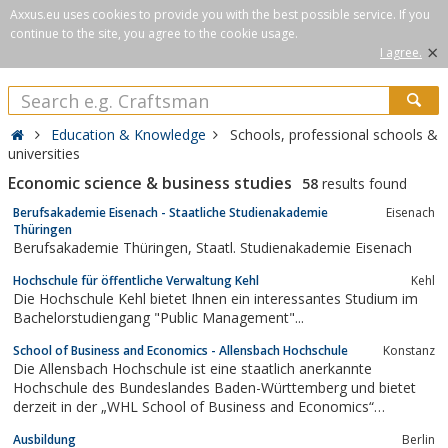
Axxus.eu uses cookies to provide you with the best possible service. If you
continue to the site, you agree to the cookie usage.
×
I agree.
Education & Knowledge
Schools, professional schools &
universities
Economic science & business studies
58
results found
Berufsakademie Eisenach - Staatliche Studienakademie
Eisenach
Thüringen
Berufsakademie Thüringen, Staatl. Studienakademie Eisenach
Hochschule für öffentliche Verwaltung Kehl
Kehl
Die Hochschule Kehl bietet Ihnen ein interessantes Studium im
Bachelorstudiengang "Public Management"...
School of Business and Economics - Allensbach Hochschule
Konstanz
Die Allensbach Hochschule ist eine staatlich anerkannte
Hochschule des Bundeslandes Baden-Württemberg und bietet
derzeit in der „WHL School of Business and Economics“
verschiedene berufsbegleitende Masterprogramme im Bereich
Ausbildung
Berlin
der Wirtschaftswissenschaften an.