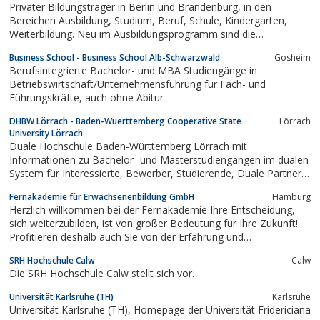
Privater Bildungsträger in Berlin und Brandenburg, in den
Bereichen Ausbildung, Studium, Beruf, Schule, Kindergarten,
Weiterbildung. Neu im Ausbildungsprogramm sind die
Studiengänge Bachelor of Arts für den Bereich Design,
Business School - Business School Alb-Schwarzwald
Gosheim
Tourismus und Wirtschaft.
Berufsintegrierte Bachelor- und MBA Studiengänge in
Betriebswirtschaft/Unternehmensführung für Fach- und
Führungskräfte, auch ohne Abitur
DHBW Lörrach - Baden-Wuerttemberg Cooperative State
Lörrach
University Lörrach
Duale Hochschule Baden-Württemberg Lörrach mit
Informationen zu Bachelor- und Masterstudiengängen im dualen
System für Interessierte, Bewerber, Studierende, Duale Partner
(Unternehmen).
Fernakademie für Erwachsenenbildung GmbH
Hamburg
Herzlich willkommen bei der Fernakademie Ihre Entscheidung,
sich weiterzubilden, ist von großer Bedeutung für Ihre Zukunft!
Profitieren deshalb auch Sie von der Erfahrung und
Bildungskompetenz Deutschlandsgröter Fernschule. Nutzen Sie
SRH Hochschule Calw
Calw
die Vorteile, die Ihnen ein modernes Fernakademie-Studium
Die SRH Hochschule Calw stellt sich vor.
bietet. Martin Kurz Direktor
Universität Karlsruhe (TH)
Karlsruhe
Universität Karlsruhe (TH), Homepage der Universität Fridericiana