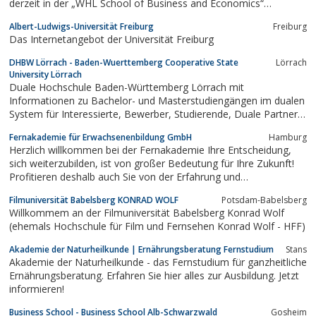
derzeit in der „WHL School of Business and Economics“
verschiedene berufsbegleitende Masterprogramme im Bereich
Albert-Ludwigs-Universität Freiburg
Freiburg
der Wirtschaftswissenschaften an.
Das Internetangebot der Universität Freiburg
DHBW Lörrach - Baden-Wuerttemberg Cooperative State
Lörrach
University Lörrach
Duale Hochschule Baden-Württemberg Lörrach mit
Informationen zu Bachelor- und Masterstudiengängen im dualen
System für Interessierte, Bewerber, Studierende, Duale Partner
(Unternehmen).
Fernakademie für Erwachsenenbildung GmbH
Hamburg
Herzlich willkommen bei der Fernakademie Ihre Entscheidung,
sich weiterzubilden, ist von großer Bedeutung für Ihre Zukunft!
Profitieren deshalb auch Sie von der Erfahrung und
Bildungskompetenz Deutschlandsgröter Fernschule. Nutzen Sie
Filmuniversität Babelsberg KONRAD WOLF
Potsdam-Babelsberg
die Vorteile, die Ihnen ein modernes Fernakademie-Studium
Willkommem an der Filmuniversität Babelsberg Konrad Wolf
bietet. Martin Kurz Direktor
(ehemals Hochschule für Film und Fernsehen Konrad Wolf - HFF)
Akademie der Naturheilkunde | Ernährungsberatung Fernstudium
Stans
Akademie der Naturheilkunde - das Fernstudium für ganzheitliche
Ernährungsberatung. Erfahren Sie hier alles zur Ausbildung. Jetzt
informieren!
Business School - Business School Alb-Schwarzwald
Gosheim