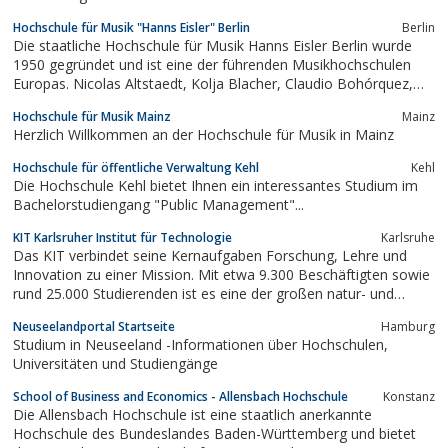
Hochschule für Musik "Hanns Eisler" Berlin
Berlin
Die staatliche Hochschule für Musik Hanns Eisler Berlin wurde
1950 gegründet und ist eine der führenden Musikhochschulen
Europas. Nicolas Altstaedt, Kolja Blacher, Claudio Bohórquez,
Hanspeter Kyburz, Marie-Luise Neunecker, Thomas Quasthoff,
Hochschule für Musik Mainz
Mainz
Christine Schäfer, Julia Varady, Antje Weithaas und Tabea
Herzlich Willkommen an der Hochschule für Musik in Mainz
Zimmermann u.a....
Hochschule für öffentliche Verwaltung Kehl
Kehl
Die Hochschule Kehl bietet Ihnen ein interessantes Studium im
Bachelorstudiengang "Public Management"...
KIT Karlsruher Institut für Technologie
Karlsruhe
Das KIT verbindet seine Kernaufgaben Forschung, Lehre und
Innovation zu einer Mission. Mit etwa 9.300 Beschäftigten sowie
rund 25.000 Studierenden ist es eine der großen natur- und
ingenieurwissenschaftlichen Forschungs- und Lehreinrichtungen
Neuseelandportal Startseite
Hamburg
Europas.
Studium in Neuseeland -Informationen über Hochschulen,
Universitäten und Studiengänge
School of Business and Economics - Allensbach Hochschule
Konstanz
Die Allensbach Hochschule ist eine staatlich anerkannte
Hochschule des Bundeslandes Baden-Württemberg und bietet