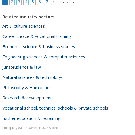
1
2
3
4
5
6
7
>
Nächste Seite
Related industry sectors
Art & culture sciences
Career choice & vocational training
Economic science & business studies
Engineering sciences & computer sciences
Jurisprudence & law
Natural sciences & technology
Philosophy & Humanities
Research & development
Vocational school, technical schools & private schools
further education & retraining
This query was answered in 0,04 seconds.