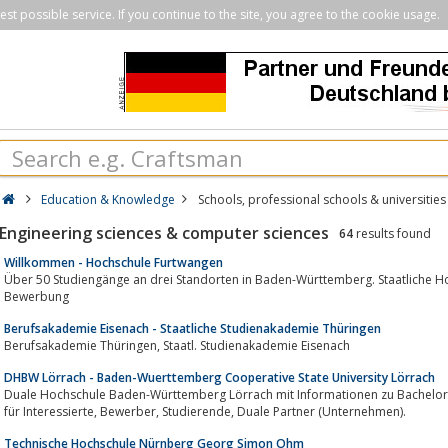
st possible service. If you continue to the site, you agree to the cookie usage.
Education & Knowledge
Schools, professional schools & universities
Engineering sciences & computer sciences
64
results found
Willkommen - Hochschule Furtwangen
Über 50 Studiengänge an drei Standorten in Baden-Württemberg. Staatliche Ho
Bewerbung
Berufsakademie Eisenach - Staatliche Studienakademie Thüringen
Berufsakademie Thüringen, Staatl. Studienakademie Eisenach
DHBW Lörrach - Baden-Wuerttemberg Cooperative State University Lörrach
Duale Hochschule Baden-Württemberg Lörrach mit Informationen zu Bachelor
für Interessierte, Bewerber, Studierende, Duale Partner (Unternehmen).
Technische Hochschule Nürnberg Georg Simon Ohm