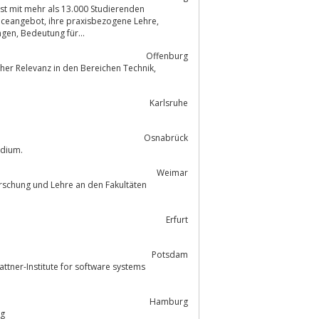
t mit mehr als 13.000 Studierenden
sbezogene Lehre,
interdisziplinäre Forschung, internationale Ausrichtung, ausgezeichnete Leistungen, Bedeutung für...
Offenburg
her Relevanz in den Bereichen Technik,
Karlsruhe
Osnabrück
chung, Lehre und Studium.
Weimar
Erfurt
Potsdam
Hamburg
rg