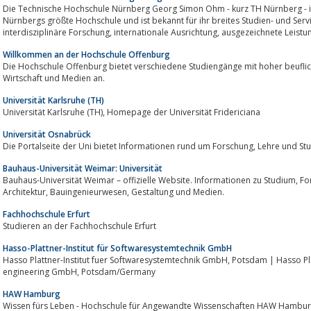
Die Technische Hochschule Nürnberg Georg Simon Ohm - kurz TH Nürnberg - is
Nürnbergs größte Hochschule und ist bekannt für ihr breites Studien- und Serviceangebot, ihre praxi
Willkommen an der Hochschule Offenburg
Die Hoch­schu­le Offenburg bietet verschiedene Studiengänge mit hoher beuflic
Wirtschaft und Medien an.
Universität Karlsruhe (TH)
Universität Karlsruhe (TH), Homepage der Universität Fridericiana
Universität Osnabrück
Die Portalseite der Uni bietet Informationen rund um Fors
Bauhaus-Universität Weimar: Universität
Bauhaus-Universität Weimar – offizielle Website. Informationen zu Studium, Forschung und Lehre an den Fakultäten
Architektur, Bauingenieurwesen, Gestaltung und Medien.
Fachhochschule Erfurt
Studieren an der Fachhochschule Erfurt
Hasso-Plattner-Institut für Softwaresystemtechnik GmbH
Hasso Plattner-Institut fuer Softwaresystemtechnik GmbH, Potsdam | Hasso Plattner-Institute for software systems
engineering GmbH, Potsdam/Germany
HAW Hamburg
Wissen fürs Leben - Hochschule für Angewandte Wissenschaften HAW Hambu