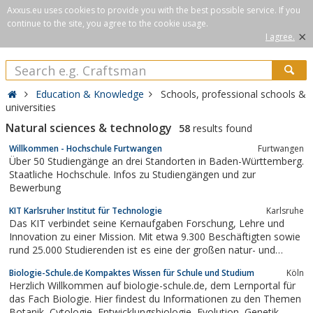
Axxus.eu uses cookies to provide you with the best possible service. If you
continue to the site, you agree to the cookie usage.
×
I agree.
Education & Knowledge
Schools, professional schools &
universities
Natural sciences & technology
58
results found
Willkommen - Hochschule Furtwangen
Furtwangen
Über 50 Studiengänge an drei Standorten in Baden-Württemberg.
Staatliche Hochschule. Infos zu Studiengängen und zur
Bewerbung
KIT Karlsruher Institut für Technologie
Karlsruhe
Das KIT verbindet seine Kernaufgaben Forschung, Lehre und
Innovation zu einer Mission. Mit etwa 9.300 Beschäftigten sowie
rund 25.000 Studierenden ist es eine der großen natur- und
ingenieurwissenschaftlichen Forschungs- und Lehreinrichtungen
Biologie-Schule.de Kompaktes Wissen für Schule und Studium
Köln
Europas.
Herzlich Willkommen auf biologie-schule.de, dem Lernportal für
das Fach Biologie. Hier findest du Informationen zu den Themen
Botanik, Cytologie, Entwicklungsbiologie, Evolution, Genetik,