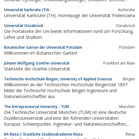
Humanbiologie, Neurobiologie, Ökologie, Verhaltensbiologie und
Universität Karlsruhe (TH)
Karlsruhe
Zoologie in ansprechenden Lernmodulen.
Universität Karlsruhe (TH), Homepage der Universität Fridericiana
Universität Osnabrück
Osnabrück
Die Portalseite der Uni bietet Informationen rund um Forschung,
Lehre und Studium.
Botanischer Garten der Universität Potsdam
Potsdam
Willkommen im Botanischen Garten!
Johann Wolfgang Goethe-Universität
Frankfurt am Main
Startseite der Goethe-Universität
Technische Hochschule Bingen, University of Applied Sciences
Bingen
Willkommen an der Techni­schen Hochschule BingenSeit 1897
bildet die Technische Hochschule Bingen Ingenieure und
Naturwissenschaftler aus
The Entrepreneurial University - TUM
München
Die Technische Universität München (TUM) ist eine deutsche
Exzellenzuniversität und eine der führenden Universitäten
Europas. Schwerpunkte: Ingenieur- und Naturwissenschaften,
Lebenswissenschaften, Medizin und Wirtschaftswissenschaften.
BA Riesa | Staatliche Studienakademie Riesa
Riesa