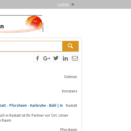
×
I agree.
Dülmen
Konstanz
tt - Pforzheim - Karlsruhe - Bühl | In
Rastatt
h in Rastatt ist Ihr Partner vor Ort. Unser
n Raum.
Pforzheim