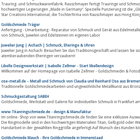
Trauring- und Schmuckwarenfabrik. Rauschmayer fertigt Trauringe und Schmuckr
hochwertigen Legierungen „Made in Germany“. Spezielle Punzierung ist die „Gl
Star Creations International, die Tochterfirma von Rauschmayer aus Hong Kon
Goldschmiede Träger
Anfertigung - Umarbeitung - Reparatur von Schmuck und Gerät aus Edelmetall
von Schmuck, Juwelen und Edelsteinen im eigenen Labor
Juwelier Jung | Aichach | Schmuck, Eheringe & Uhren
Juwelier Jung in Aichach: Besuchen Sie das Traditionsgeschäft und lassen Si
atemberaubenden Eheringen verzaubern!
Libelle Designwerkstatt | Isabelle Zellmer - Start libellendesign
Willkommen auf der Homepage von Isabelle Zellmer - Goldschmiedin & Fotod
ose-metall.de – Metall und Schmuck von Claudia und Reinhard Ose aus Breme
Traditionelle Goldschmiedearbeiten und ungewöhnliche Metallkunst aus Bron
Schmuckgestaltung SABEH
Goldschmiede, Werkstatt und Galerie für individuellen Schmuck in Frankfurt 
www.Titanringschmiede.de - design & Manufaktur
Im online- Shop von www.Titanringschmiede.de finden Sie eine exklusive Auswahl an Partn
Die Ringmodelle sind in den hochwertigen Materialien Titan, Gelbgold oder Weißgold erhältlich und werden in sorgfältiger
Handarbeit in der gewählten Ringgröße angefertigt.Auf Wunsch des Kunden kön
Goldschmiede Mauch - Ihre Goldschmiede in Immenstaad