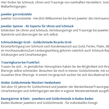
Hier finden Sie Schmuck, Uhren und Trauringe von namhaften Herstellern. Goldschmied Norbert Mauch erstellt auch
Maßanfertigungen.
juwelier gorondzielski
Juwelier Gorondzielsk - Herzlich Willkommen bei Ihrem Juwelier des Vertrauens 
Juwelier Spinner - Ihr Experte für Uhren und Schmuck
Entdecken Sie Uhren und Schmuck, Verlobungsringe und Trauringe bei Juwelier Spinner! Besuchen Sie einen unserer 5
Standorte und überzeugen Sie sich selbst.
Schmuckdesign Groh - Goldschmiede Ricarda Groh
Einzelanfertigung von Schmuck nach Kundenwunsch aus Gold, Perlen, Platin, Silber - schön, exklusiv, individuell - Neu-Anspach
im HochtaunuskreisZum Leistungsumfang gehören natürlich auch Schmuck-Reparaturen aller Art,
Schätzungen und Umarbeitungen.
Trauringkurse bei Frankfurt
Trauen Sie sich ...In gemütlicher Atmosphäre haben Sie die Möglichkeit sich Ihre eigenen T
Eheringe selbst schmieden. Besuchen Sie mich in meiner Goldschmiede, mit oder noch ohne eigene Vorstellungen, über das
Aussehen Ihrer Eheringe. In einem Vorgespräch suchen Sie sich das Material ihre
Atelier Goldschmiede Weichert Heidenheim
Seit über 55 Jahren Ihr Goldschmied und Juwelier der Meisterklasse!Trauringsp
Umarbeitungen und Anfertigungen werden in eigener Meisterwerkstatt ausgefü
Baumgärtner & Ratti - Juweliere und Goldschmiede in Baden-Baden
Baden-Badener Juweliere und Goldschmiede - für individuelles Design