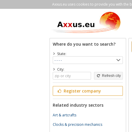
Axxus.eu uses cookies to provide you with the be
Where do you want to search?
State:
City:
Refresh city
Register company
Related industry sectors
Art & artcrafts
Clocks & precision mechanics