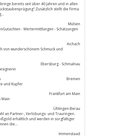
inge bereits seit über 40 Jahren und in allen
ückstaubenprägung“.Zusätzlich stellt die Firma
g...
Mülsen
enGutachten - Wertermittlungen - Schätzungen
Aichach
e sich von wunderschönem Schmuck und
Ebersburg - Schmalnau
esignerin
n
Bremen
ze und Kupfer
Frankfurt am Main
am Main
Ühlingen-Berau
er-, Verlobungs- und Trauringen.
nen die...
Immenstaad