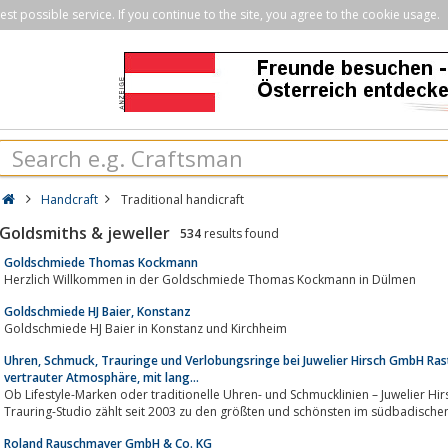
st possible service. If you continue to the site, you agree to the cookie usage.
Handcraft
Traditional handicraft
Goldsmiths & jeweller
534
results found
Goldschmiede Thomas Kockmann
Herzlich Willkommen in der Goldschmiede Thomas Kockmann in Dülmen
Goldschmiede HJ Baier, Konstanz
Goldschmiede HJ Baier in Konstanz und Kirchheim
Uhren, Schmuck, Trauringe und Verlobungsringe bei Juwelier Hirsch GmbH Rasta
vertrauter Atmosphäre, mit lang...
Ob Lifestyle-Marken oder traditionelle Uhren- und Schmucklinien – Juwelier Hirsc
Trauring-Studio zählt seit 2003 zu den größten und schönsten im südbadische
Roland Rauschmayer GmbH & Co. KG