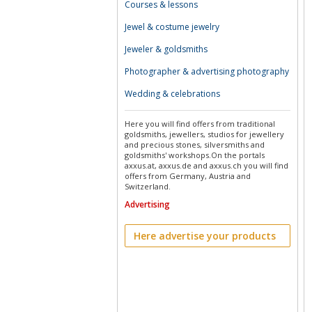
Courses & lessons
Jewel & costume jewelry
Jeweler & goldsmiths
Photographer & advertising photography
Wedding & celebrations
Here you will find offers from traditional
goldsmiths, jewellers, studios for jewellery
and precious stones, silversmiths and
goldsmiths' workshops.On the portals
axxus.at, axxus.de and axxus.ch you will find
offers from Germany, Austria and
Switzerland.
Advertising
Here advertise your products