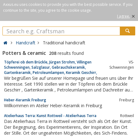
Axxus.eu uses cookies to provide you with the best possible service. If you
continue to the site, you agree to the cookie usage.
×
I agree.
Handcraft
Traditional handicraft
Potters & ceramic
208
results found
Töpferei ob dem Brückle, Jürgen Strohm, Villingen
VS-
Schwenningen, Salzglasur, Gebrauchskeramik,
Schwenningen
Gartenkeramik, Petroleumlampen, Keramik Geschirr,
Wir begrüßen Sie auf unserer Homepage und freuen uns über Ihr
Interesse. Seit 1990 stellen wir in der Töpferei ob dem Brückle
Geschirr , Gartenkeramik , Petroleumlampen und Dachreiter aus
salzglasiertem Steinzeug her.
Heber-Keramik Freiburg
Freiburg
Willkommen im Atelier Heber-Keramik in Freiburg
Atelierhaus Terra: Kunst Rottweil - Atelierhaus Terra
Rottweil
Das Atelierhaus Terra in Rottweil versteht sich als Ort der Kunst.
Der Begegnung, des Experimentierens, der Inspiration. Ein Ort
der Stille. Ort der ungeahnten Möglichkeiten, des Sich-Findens.