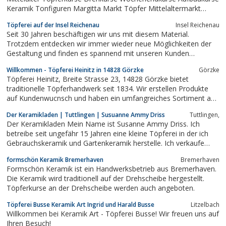
Keramik Tonfiguren Margitta Markt Töpfer Mittelaltermarkt
Sachsen Anhalt
Töpferei auf der Insel Reichenau
Insel Reichenau
Seit 30 Jahren beschäftigen wir uns mit diesem Material.
Trotzdem entdecken wir immer wieder neue Möglichkeiten der
Gestaltung und finden es spannend mit unseren Kunden
zusammen neue Dinge zu entwerfen und mit unseren
Willkommen - Töpferei Heinitz in 14828 Görzke
Görzke
fachkundigen Mitarbeitern zu realisieren. Neben unserer Töpferei
Töpferei Heinitz, Breite Strasse 23, 14828 Görzke bietet
in Nürnberg und unserem Laden im Handwerkerhof in...
traditionelle Töpferhandwerk seit 1834. Wir erstellen Produkte
auf Kundenwucnsch und haben ein umfangreiches Sortiment an
Töpfereiprodukten
Der Keramikladen | Tuttlingen | Susuanne Ammy Driss
Tuttlingen,
Der Keramikladen Mein Name ist Susanne Ammy Driss. Ich
betreibe seit ungefähr 15 Jahren eine kleine Töpferei in der ich
Gebrauchskeramik und Gartenkeramik herstelle. Ich verkaufe
diese Ware im hauseigenen Laden und auf kleinen
formschön Keramik Bremerhaven
Bremerhaven
Kunsthandwerkermärkten im Umkreis und biete mittlerweile auch
Formschön Keramik ist ein Handwerksbetrieb aus Bremerhaven.
Töpferkurse an.
Die Keramik wird traditionell auf der Drehscheibe hergestellt.
Töpferkurse an der Drehscheibe werden auch angeboten.
Töpferei Busse Keramik Art Ingrid und Harald Busse
Litzelbach
Willkommen bei Keramik Art - Töpferei Busse! Wir freuen uns auf
Ihren Besuch!