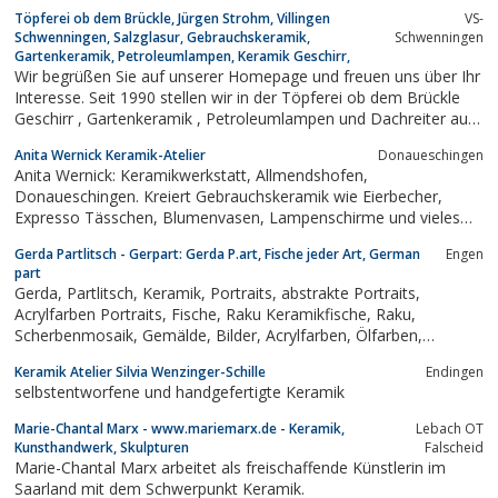
Töpferei ob dem Brückle, Jürgen Strohm, Villingen
VS-
Schwenningen, Salzglasur, Gebrauchskeramik,
Schwenningen
Gartenkeramik, Petroleumlampen, Keramik Geschirr,
Wir begrüßen Sie auf unserer Homepage und freuen uns über Ihr
Interesse. Seit 1990 stellen wir in der Töpferei ob dem Brückle
Geschirr , Gartenkeramik , Petroleumlampen und Dachreiter aus
salzglasiertem Steinzeug her.
Anita Wernick Keramik-Atelier
Donaueschingen
Anita Wernick: Keramikwerkstatt, Allmendshofen,
Donaueschingen. Kreiert Gebrauchskeramik wie Eierbecher,
Expresso Tässchen, Blumenvasen, Lampenschirme und vieles
andere mehr. Renovierungsarbeiten an alten Kloestern und
Gerda Partlitsch - Gerpart: Gerda P.art, Fische jeder Art, German
Engen
Schloessern.
part
Gerda, Partlitsch, Keramik, Portraits, abstrakte Portraits,
Acrylfarben Portraits, Fische, Raku Keramikfische, Raku,
Scherbenmosaik, Gemälde, Bilder, Acrylfarben, Ölfarben,
Aquarellfarben, Mischtechnik, Ton, Kupfermatt,
Keramik Atelier Silvia Wenzinger-Schille
Endingen
Unterwasserwelt, Kunst, Art
selbstentworfene und handgefertigte Keramik
Marie-Chantal Marx - www.mariemarx.de - Keramik,
Lebach OT
Kunsthandwerk, Skulpturen
Falscheid
Marie-Chantal Marx arbeitet als freischaffende Künstlerin im
Saarland mit dem Schwerpunkt Keramik.