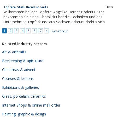
Töpferei Steffi Bernd Boderitz
Elstra
Willkommen bei der Töpferei Angelika Berndt Boderitz. Hier
bekommen sie einen Überblick über die Techniken und das
Unternehmen.Töpferkunst aus Sachsen - darum dreht's sich
1
2
3
4
5
6
7
>
Nächste Seite
Related industry sectors
Art & artcrafts
Beekeeping & apiculture
Christmas & advent
Courses & lessons
Exhibitions & galleries
Glass, porcelain, ceramics
Internet Shops & online mail order
Painting, graphic & design