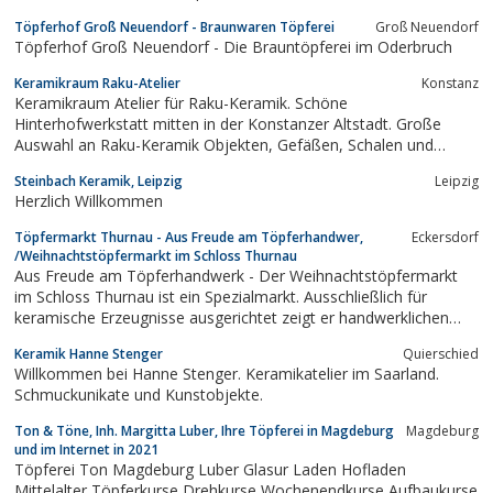
Töpferhof Groß Neuendorf - Braunwaren Töpferei
Groß Neuendorf
Töpferhof Groß Neuendorf - Die Brauntöpferei im Oderbruch
Keramikraum Raku-Atelier
Konstanz
Keramikraum Atelier für Raku-Keramik. Schöne
Hinterhofwerkstatt mitten in der Konstanzer Altstadt. Große
Auswahl an Raku-Keramik Objekten, Gefäßen, Schalen und
Teeschalen, Raku-Unikatschmuck und Ketten. Umfangreicher
Steinbach Keramik, Leipzig
Leipzig
Onlineshop.
Herzlich Willkommen
Töpfermarkt Thurnau - Aus Freude am Töpferhandwer,
Eckersdorf
/Weihnachtstöpfermarkt im Schloss Thurnau
Aus Freude am Töpferhandwerk - Der Weihnachtstöpfermarkt
im Schloss Thurnau ist ein Spezialmarkt. Ausschließlich für
keramische Erzeugnisse ausgerichtet zeigt er handwerklichen
Anspruch und künstlerisches Niveau und bietet von hochwertiger
Keramik Hanne Stenger
Quierschied
Gebrauchskeramik bis zum wertvollen Einzelstück.
Willkommen bei Hanne Stenger. Keramikatelier im Saarland.
Schmuckunikate und Kunstobjekte.
Ton & Töne, Inh. Margitta Luber, Ihre Töpferei in Magdeburg
Magdeburg
und im Internet in 2021
Töpferei Ton Magdeburg Luber Glasur Laden Hofladen
Mittelalter Töpferkurse Drehkurse Wochenendkurse Aufbaukurse