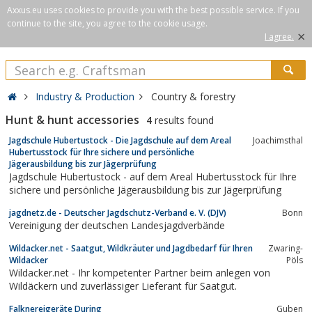
Axxus.eu uses cookies to provide you with the best possible service. If you
continue to the site, you agree to the cookie usage.
×
I agree.
Industry & Production
Country & forestry
Hunt & hunt accessories
4
results found
Jagdschule Hubertustock - Die Jagdschule auf dem Areal
Joachimsthal
Hubertusstock für Ihre sichere und persönliche
Jägerausbildung bis zur Jägerprüfung
Jagdschule Hubertustock - auf dem Areal Hubertusstock für Ihre
sichere und persönliche Jägerausbildung bis zur Jägerprüfung
jagdnetz.de - Deutscher Jagdschutz-Verband e. V. (DJV)
Bonn
Vereinigung der deutschen Landesjagdverbände
Wildacker.net - Saatgut, Wildkräuter und Jagdbedarf für Ihren
Zwaring-
Wildacker
Pöls
Wildacker.net - Ihr kompetenter Partner beim anlegen von
Wildäckern und zuverlässiger Lieferant für Saatgut.
Falknereigeräte During
Guben