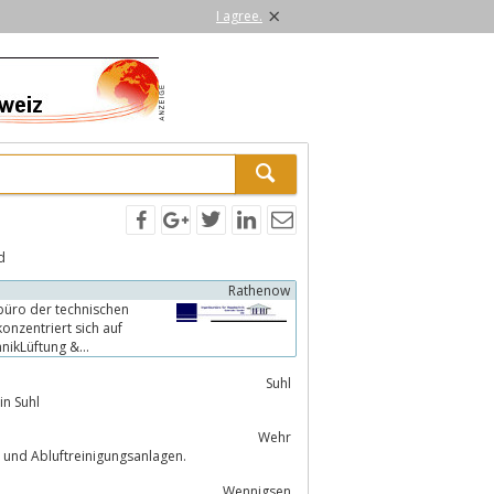
×
I agree.
d
Rathenow
büro der technischen
onzentriert sich auf
Suhl
GmbH in Suhl
Wehr
ugungsanlagen, Wasseraufbereitung und Abluftreinigungsanlagen.
Wennigsen