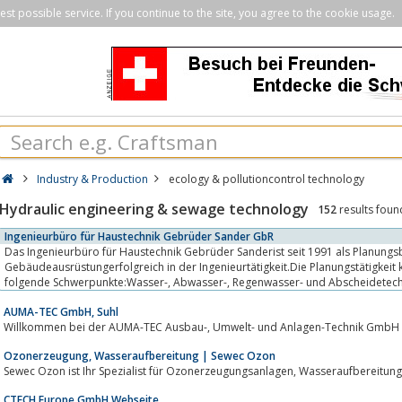
st possible service. If you continue to the site, you agree to the cookie usage.
Industry & Production
ecology & pollutioncontrol technology
Hydraulic engineering & sewage technology
152
results foun
Ingenieurbüro für Haustechnik Gebrüder Sander GbR
Das Ingenieurbüro für Haustechnik Gebrüder Sanderist seit 1991 als Planungs
Gebäudeausrüstungerfolgreich in der Ingenieurtätigkeit.Die Planungstätigkeit k
folgende Schwerpunkte:Wasser-, Abwasser-, Regenwasser- und AbscheidetechnikLüftung &
KlimaEnergiespartechnik...
AUMA-TEC GmbH, Suhl
Willkommen bei der AUMA-TEC Ausbau-, Umwelt- und Anlagen-Technik 
Ozonerzeugung, Wasseraufbereitung | Sewec Ozon
Sewec Ozon ist Ihr Spezialist für Ozonerze
CTECH Europe GmbH Webseite