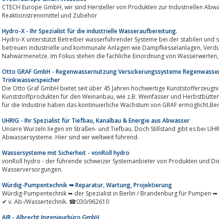
CTECH Europe GmbH, wir sind Hersteller von Produkten zur Industriellen Abwasseraufbereitung, Abwasseranlagen,
Reaktionstrennmittel und Zubehör
Hydro-X - Ihr Spezialist für die industrielle Wasseraufbereitung.
Hydro-X unterstützt Betreiber wasserführender Systeme bei der stabilen und s
betreuen industrielle und kommunale Anlagen wie Dampfkesselanlagen, Verdunstungskühlanlagen sowie Heiz- und
Otto GRAF GmbH - Regenwassernutzung Versickerungssysteme Regenwasse
Trinkwasserspeicher
Die Otto Graf GmbH bietet seit über 45 Jahren hochwertige Kunststofferzeugni
Kunststoffprodukten für den Weinanbau, wie z.B. Weinfässer und Herbstbütte
für die Industrie haben das kontinuierliche Wachstum von GRAF ermöglicht.Bere
UHRIG - Ihr Spezialist für Tiefbau, Kanalbau & Energie aus Abwasser
Unsere Wurzeln liegen im Straßen- und Tiefbau. Doch Stillstand gibt es bei UHR
Abwassersysteme. Hier sind wir weltweit führend.
Wassersysteme mit Sicherheit - vonRoll hydro
vonRoll hydro - der führende schweizer Systemanbieter von Produkten und Die
Wasserversorgungen.
Würdig-Pumpentechnik ➥ Reparatur, Wartung, Projektierung
Würdig-Pumpentechnik ➥ der Spezialist in Berlin / Brandenburg für Pumpen ➥ 
✔ v. Ab-/Wassertechnik. ☎030/962610
AIB - Albrecht Ingenieurbüro GmbH