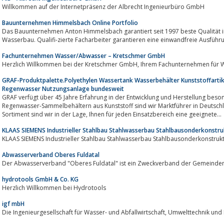
Willkommen auf der Internetpräsenz der Albrecht Ingenieurbüro GmbH
Bauunternehmen Himmelsbach Online Portfolio
Das Bauunternehmen Anton Himmelsbach garantiert seit 1997 beste Qualität im Hochbau, Tiefbau, St
Wasserbau. Qualifi-zierte Facharbeiter garantieren eine einwandfreie Ausführ
Fachunternehmen Wasser/Abwasser – Kretschmer GmbH
Herzlich Willkommen bei der Kretschmer GmbH, Ihrem F
GRAF-Produktpalette.Polyethylen Wassertank Wasserbehälter Kunststoffart
Regenwasser Nutzungsanlage bundesweit
GRAF verfügt über 45 Jahre Erfahrung in der Entwicklung und Herstellung beson
Regenwasser-Sammelbehältern aus Kunststoff sind wir Marktführer in Deutsch
Sortiment sind wir in der Lage, Ihnen für jeden Einsatzbereich eine geeignete...
KLAAS SIEMENS Industrieller Stahlbau Stahlwasserbau Stahlbausonderkonstr
KLAAS SIEMENS Industrieller Stahlbau Stahlwasserbau Stahlbausonderkonstruk
Abwasserverband Oberes Fuldatal
hydrotools GmbH & Co. KG
Herzlich Willkommen bei Hydrotools
igf mbH
Die Ingenieurgesellschaft für Wasser- und Abfa