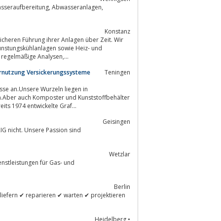
Konstanz
icheren Führung ihrer Anlagen über Zeit. Wir
Nahwärmenetze. Im Fokus stehen die fachliche Einordnung von Wasserwerten, regelmäßige Analysen,...
rnutzung Versickerungssysteme
Teningen
sse an.Unsere Wurzeln liegen in
n.Aber auch Komposter und Kunststoffbehälter
its 1974 entwickelte Graf...
Geisingen
IG nicht. Unsere Passion sind
Wetzlar
nstleistungen für Gas- und
Berlin
liefern ✔ reparieren ✔ warten ✔ projektieren
Heidelberg •