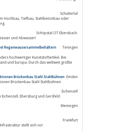
Schuttertal
ahlbetonbau oder
ung.
Schöpstal OT Ebersbach.
achunternehmen für Wasser und Abwasser!
ikel Regenwassersammelbehältern
Teningen
ders hochwertiger Kunststoffartikel. Bei
land und Europa. Durch das weltweit größte
uktionen Brückenbau Stahl Stahlbühnen
Emden
tionen Brückenbau Stahl Stahlbühnen
Eichenzell
Der Abwasserverband "Oberes Fuldatal" ist ein Zweckverband der Gemeinden Eichenzell, Ebersburg und Gersfeld.
Meiningen
Frankfurt
llwirtschaft, Umwelttechnik und Infrastruktur stellt sich vor