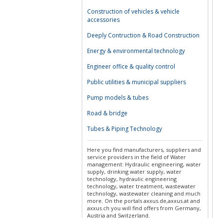
Construction of vehicles & vehicle
accessories
Deeply Contruction & Road Construction
Energy & environmental technology
Engineer office & quality control
Public utilities & municipal suppliers
Pump models & tubes
Road & bridge
Tubes & Piping Technology
Here you find manufacturers, suppliers and
service providers in the field of Water
management: Hydraulic engineering, water
supply, drinking water supply, water
technology, hydraulic engineering
technology, water treatment, wastewater
technology, wastewater cleaning and much
more. On the portals axxus.de,axxus.at and
axxus.ch you will find offers from Germany,
Austria and Switzerland.