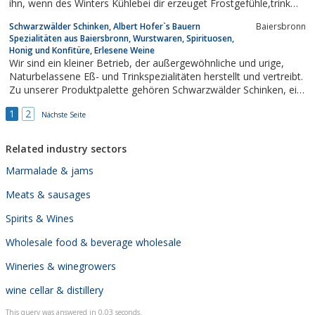
ihn, wenn des Winters Kühlebei dir erzeuget Frostgefühle,trink
ihn bei der Sonne Glut,in allen Fällen schmeckt er gut.
Schwarzwälder Schinken, Albert Hofer`s Bauern
Baiersbronn
Spezialitäten aus Baiersbronn, Wurstwaren, Spirituosen,
Honig und Konfitüre, Erlesene Weine
Wir sind ein kleiner Betrieb, der außergewöhnliche und urige,
Naturbelassene Eß- und Trinkspezialitäten herstellt und vertreibt.
Zu unserer Produktpalette gehören Schwarzwälder Schinken, ein
breites Honigsortiment und Konfitüre, erlesene Spirituosen,
1
2
mundige Fruchtweine und original Schwarzwälder Wurstwaren.
Nächste Seite
Related industry sectors
Marmalade & jams
Meats & sausages
Spirits & Wines
Wholesale food & beverage wholesale
Wineries & winegrowers
wine cellar & distillery
This query was answered in 0,03 seconds.