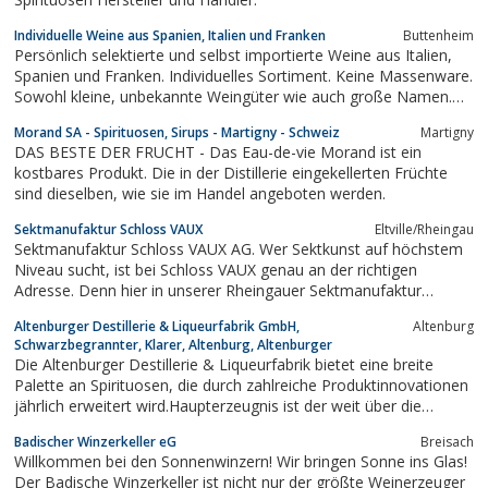
Individuelle Weine aus Spanien, Italien und Franken
Buttenheim
Persönlich selektierte und selbst importierte Weine aus Italien,
Spanien und Franken. Individuelles Sortiment. Keine Massenware.
Sowohl kleine, unbekannte Weingüter wie auch große Namen.
Strenges Selektionskriterium: Hervorragendes
Morand SA - Spirituosen, Sirups - Martigny - Schweiz
Martigny
Preis-/Qualitätsverhältnis. Versand und Lagerverkauf.
DAS BESTE DER FRUCHT - Das Eau-de-vie Morand ist ein
kostbares Produkt. Die in der Distillerie eingekellerten Früchte
sind dieselben, wie sie im Handel angeboten werden.
Sektmanufaktur Schloss VAUX
Eltville/Rheingau
Sektmanufaktur Schloss VAUX AG. Wer Sektkunst auf höchstem
Niveau sucht, ist bei Schloss VAUX genau an der richtigen
Adresse. Denn hier in unserer Rheingauer Sektmanufaktur
entstehen erlesene Sektspezialitäten.
Altenburger Destillerie & Liqueurfabrik GmbH,
Altenburg
Schwarzbegrannter, Klarer, Altenburg, Altenburger
Die Altenburger Destillerie & Liqueurfabrik bietet eine breite
Palette an Spirituosen, die durch zahlreiche Produktinnovationen
jährlich erweitert wird.Haupterzeugnis ist der weit über die
Grenzen Thüringens bekannte und beliebte "Altenburger Klarer"
Badischer Winzerkeller eG
Breisach
sowie das Kräuterelexier "Altenburger Schwarzgebrannter".
Willkommen bei den Sonnenwinzern! Wir bringen Sonne ins Glas!
Der Badische Winzerkeller ist nicht nur der größte Weinerzeuger