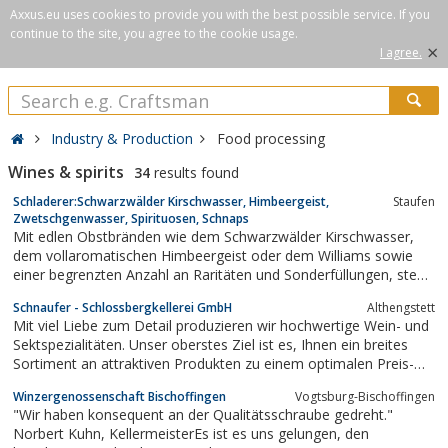
Axxus.eu uses cookies to provide you with the best possible service. If you
continue to the site, you agree to the cookie usage.
×
I agree.
Industry & Production
Food processing
Wines & spirits
34
results found
Schladerer:Schwarzwälder Kirschwasser, Himbeergeist,
Staufen
Zwetschgenwasser, Spirituosen, Schnaps
Mit edlen Obstbränden wie dem Schwarzwälder Kirschwasser,
dem vollaromatischen Himbeergeist oder dem Williams sowie
einer begrenzten Anzahl an Raritäten und Sonderfüllungen, steht
die Alte Schwarzwälder Hausbrennerei Alfred SCHLADERER seit
Schnaufer - Schlossbergkellerei GmbH
Althengstett
1844 wie kaum eine andere Spirituosen-Marke für höchsten
Mit viel Liebe zum Detail produzieren wir hochwertige Wein- und
Digestif-Genuss und ist mit der...
Sektspezialitäten. Unser oberstes Ziel ist es, Ihnen ein breites
Sortiment an attraktiven Produkten zu einem optimalen Preis-
Leistungsverhältnis anbieten zu können.
Winzergenossenschaft Bischoffingen
Vogtsburg-Bischoffingen
"Wir haben konsequent an der Qualitätsschraube gedreht."
Norbert Kuhn, KellermeisterEs ist es uns gelungen, den