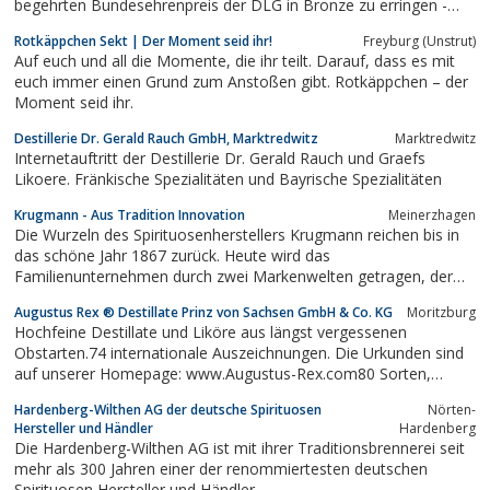
begehrten Bundesehrenpreis der DLG in Bronze zu erringen -
dies ist folgerichtig das Ergebnis der guten Zusammenarbeit mit
Rotkäppchen Sekt | Der Moment seid ihr!
Freyburg (Unstrut)
den Bischoffinger Winzern im Weinberg und des exzellenten
Auf euch und all die Momente, die ihr teilt. Darauf, dass es mit
Ausbaus der Weine durch...
euch immer einen Grund zum Anstoßen gibt. Rotkäppchen – der
Moment seid ihr.
Destillerie Dr. Gerald Rauch GmbH, Marktredwitz
Marktredwitz
Internetauftritt der Destillerie Dr. Gerald Rauch und Graefs
Likoere. Fränkische Spezialitäten und Bayrische Spezialitäten
Krugmann - Aus Tradition Innovation
Meinerzhagen
Die Wurzeln des Spirituosenherstellers Krugmann reichen bis in
das schöne Jahr 1867 zurück. Heute wird das
Familienunternehmen durch zwei Markenwelten getragen, der
Tradition und der Innovation.
Augustus Rex ® Destillate Prinz von Sachsen GmbH & Co. KG
Moritzburg
Hochfeine Destillate und Liköre aus längst vergessenen
Obstarten.74 internationale Auszeichnungen. Die Urkunden sind
auf unserer Homepage: www.Augustus-Rex.com80 Sorten,
davon sind zur Zeit etwa 40 erhältlich weil die anderen schon
Hardenberg-Wilthen AG der deutsche Spirituosen
Nörten-
ausgetrunken sind.
Hersteller und Händler
Hardenberg
Die Hardenberg-Wilthen AG ist mit ihrer Traditionsbrennerei seit
mehr als 300 Jahren einer der renommiertesten deutschen
Spirituosen Hersteller und Händler.