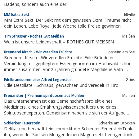
Badens, sondern auch eine der ...
MM Extra Sekt
Eltville
MM Extra Sekt: Der Sekt mit dem gewissen Extra. Träume nicht
dein Leben. Lebe Royal. Jede Woche tolle Preise gewinnen.
Tim Strasser - Rothes Gut Meißen
Meißen
Wein ist unsere Leidenschaft – ROTHES GUT MEISSEN
Brennerei Kirsch - Wir veredlen Früchte
Losheim am See
Brennerei Kirsch - Wir veredlen Früchte. Edle Brände in
Verbindung mit gepflegtem Essen gehörten im Hochwald schon
immer zusammen. Vor 25 Jahren gründete Magdalene Väth-
Kirsch eine Obstbrennerei in der Diedenhovener Str. 21 in
Edelbrandsommelier Alfred Legenstein
Grins
Losheim am See...Brennerei Kirsch - Wir veredlen Früchte, edle
Edle Destillate - Schnaps, gewachsen und veredelt in Tirol!
Brände, Obst, Brennerei, Kirsch,...
Kreuzritter | Premiumspirituosen aus Mühlen
Mühlen
Das Unternehmen ist das Gemeinschaftsprojekt eines
Mediziners, eines Ernährungswissenschaftlers und eines
Spirituosenexperten. Gemeinsam haben sie sich der Aufgabe
verschrieben, hochwertige Kräuterliköre, Liköre und Aquavitae
Schierker Feuerstein
Schierke am Brocken
für anspruchsvolle Konsumenten zu kreieren und damit eine
Delikat und herzhaft feinschmeckt der Schierker FeuersteinTrink
Lücke im Handel und in der Gastronomie zu...
ihn, wenn der Speisen Mengendeinen Magen sehr beengen,trink