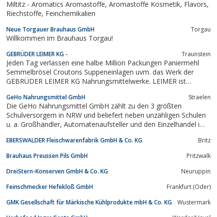
Miltitz - Aromatics Aromastoffe, Aromastoffe Kosmetik, Flavors,
Riechstoffe, Feinchemikalien
Neue Torgauer Brauhaus GmbH
Torgau
Willkommen im Brauhaus Torgau!
GEBRÜDER LEIMER KG -
Traunstein
Jeden Tag verlassen eine halbe Million Packungen Paniermehl
Semmelbrösel Croutons Suppeneinlagen uvm. das Werk der
GEBRÜDER LEIMER KG Nahrungsmittelwerke. LEIMER ist
Hersteller von Suppeneinlagen wie Markklößchen Eierstich und
GeHo Nahrungsmittel GmbH
Straelen
Mutschelmehl, Fleischklößchen und Backerbsen. Als Erzeuger
Die GeHo Nahrungsmittel GmbH zählt zu den 3 größten
von Schüttelbrot Brotchips und Bruschetta...
Schulversorgern in NRW und beliefert neben unzähligen Schulen
u. a. Großhändler, Automatenaufsteller und den Einzelhandel im
In- und Ausland mit weit mehr als 500 Artikeln aus dem
EBERSWALDER Fleischwarenfabrik GmbH & Co. KG
Britz
Süßwarensortiment, Heiß- und Kaltgetränkesortiment, Kuchen
und Gebäck.Zu unseren...
Brauhaus Preussen Pils GmbH
Pritzwalk
DreiStern-Konserven GmbH & Co. KG
Neuruppin
Feinschmecker Hefekloß GmbH
Frankfurt (Oder)
GMK Gesellschaft für Märkische Kühlprodukte mbH & Co. KG
Wustermark