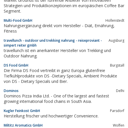
Market Grounds ist der führende Anbieter von innovativen
Frozen-Fruta oder Sportgetränken...
Strategien und Produktkonzeptionen im europäischen Coffee Bar
Segment.
Multi-Food GmbH
Hollenstedt
Nahrungsergänzung direkt vom Hersteller - Diät, Ernährung,
Fitness
travellunch - outdoor und trekking nahrung - reiseproviant -
Augsburg
simpert reiter gmbh
travellunch ist ein anerkannter Hersteller von Trekking und
Outdoor Nahrung.
DS Food GmbH
Burgstall
Die Firma DS Food vertreibt in ganz Europa glutenfreie
Tiefkühlprodukte von DS -Dietary Specials, Ambient Produkte
von DS - Dietary Specials und Bier.
Dominos
Delhi
Dominos Pizza India Ltd. - One of the largest and fastest
growing international food chains in South Asia.
Kugler Feinkost GmbH
Parsdorf
Herstellung frischer und hochwertiger Convenience.
Miltitz Aromatics GmbH
Wolfen