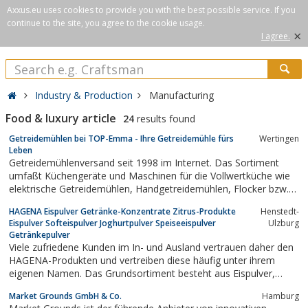
Axxus.eu uses cookies to provide you with the best possible service. If you
continue to the site, you agree to the cookie usage.
×
I agree.
Industry & Production
Manufacturing
Food & luxury article
24
results found
Getreidemühlen bei TOP-Emma - Ihre Getreidemühle fürs
Wertingen
Leben
Getreidemühlenversand seit 1998 im Internet. Das Sortiment
umfaßt Küchengeräte und Maschinen für die Vollwertküche wie
elektrische Getreidemühlen, Handgetreidemühlen, Flocker bzw.
Flockenquetschen / Getreidequetschen mit Handbetrieb und
HAGENA Eispulver Getränke-Konzentrate Zitrus-Produkte
Henstedt-
elektrisch, Getreidespeicher von Waldner, Komo und hawos,
Eispulver Softeispulver Joghurtpulver Speiseeispulver
Ulzburg
Backbretter, Nudelbretter,...
Getränkepulver
Viele zufriedene Kunden im In- und Ausland vertrauen daher den
HAGENA-Produkten und vertreiben diese häufig unter ihrem
eigenen Namen. Das Grundsortiment besteht aus Eispulver,
Getränke-Konzentraten und Zitrus-Produkten. Jedoch haben wir
Market Grounds GmbH & Co.
Hamburg
in den vergangenen Jahren mit neuen Produkten, wie Sorbets,