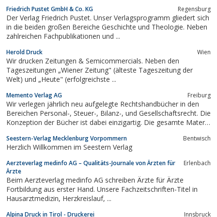
– ohne dies sich selbst eingestehen zu wollen. Die Landschaft,
Friedrich Pustet GmbH & Co. KG
Regensburg
die Einsamkeit, die Charaktere und nicht zuletzt die neue Kollegin
Der Verlag Friedrich Pustet. Unser Verlagsprogramm gliedert sich
lassen...
in die beiden großen Bereiche Geschichte und Theologie. Neben
zahlreichen Fachpublikationen und ...
Herold Druck
Wien
Wir drucken Zeitungen & Semicommercials. Neben den
Tageszeitungen „Wiener Zeitung" (älteste Tageszeitung der
Welt) und „Heute" (erfolgreichste ...
Memento Verlag AG
Freiburg
Wir verlegen jährlich neu aufgelegte Rechtshandbücher in den
Bereichen Personal-, Steuer-, Bilanz-, und Gesellschaftsrecht. Die
Konzeption der Bücher ist dabei einzigartig. Die gesamte Materie
eines Fachgebiets wird auf 1.500 Seiten so aufbereitet, dass
Seestern-Verlag Mecklenburg Vorpommern
Bentwisch
Informationen schnell und zielsicher gefunden sowie
Herzlich Willkommen im Seestern Verlag
praxisgerecht umgesetzt...
Aerzteverlag medinfo AG – Qualitäts-Journale von Ärzten für
Erlenbach
Ärzte
Beim Aerzteverlag medinfo AG schreiben Ärzte für Ärzte
Fortbildung aus erster Hand. Unsere Fachzeitschriften-Titel in
Hausarztmedizin, Herzkreislauf, ...
Alpina Druck in Tirol - Druckerei
Innsbruck