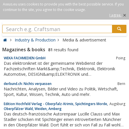
Axxus.eu uses cookies to provide you with the best possible service. If you
continue to the site, you agree to the cookie usage.
×
I agree.
Industry & Production
Media & advertisement
Magazines & books
81
results found
WEKA FACHMEDIEN GmbH
Poing
Das elektroniknet ist der gemeinsame Webdienst der
Fachzeitschriften Markt&amp;Technik, Elektronik, Elektronik
Automotive, DESIGN&amp;ELEKTRONIK und
Computer&amp;AUTOMATION der WEKA FACHMEDIEN GmbH.
derbund.ch: Nichts verpassen
Bern
Nachrichten, Analysen, Bilder und Video zu Politik, Wirtschaft,
Sport, Kultur, Wissen, Technik, Auto und mehr.
Edition Hochfeld Verlag - Oberpfalz-Krimis, Spichtingers Morde,
Augsburg
Oberpfälzer Wald, Weiden, Amberg
Das deutsch-französische Autorenpaar Lucille Clauss und Max
Stadler schicken mit Spichtinger einen introvertierten Münchner
in den Oberpfälzer Wald. Dort fühlt er sich von Fall zu Fall wohler