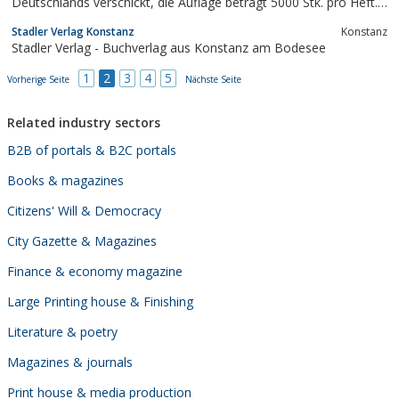
Deutschlands verschickt, die Auflage beträgt 5000 Stk. pro Heft.
Wir suchen jederzeit Mitstreiter und Anzeigenkunden.
Stadler Verlag Konstanz
Konstanz
Stadler Verlag - Buchverlag aus Konstanz am Bodesee
1
2
3
4
5
Vorherige Seite
Nächste Seite
Related industry sectors
B2B of portals & B2C portals
Books & magazines
Citizens' Will & Democracy
City Gazette & Magazines
Finance & economy magazine
Large Printing house & Finishing
Literature & poetry
Magazines & journals
Print house & media production