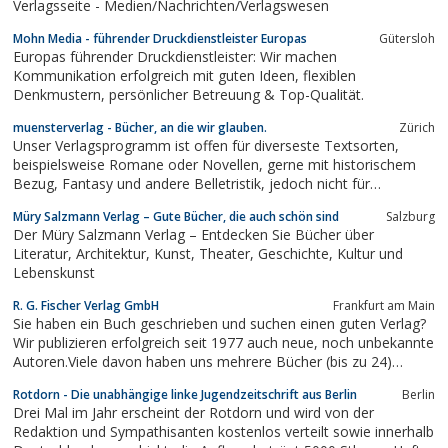
Verlagsseite - Medien/Nachrichten/Verlagswesen
Mohn Media - führender Druckdienstleister Europas
Gütersloh
Europas führender Druckdienstleister: Wir machen
Kommunikation erfolgreich mit guten Ideen, flexiblen
Denkmustern, persönlicher Betreuung & Top-Qualität.
muensterverlag - Bücher, an die wir glauben.
Zürich
Unser Verlagsprogramm ist offen für diverseste Textsorten,
beispielsweise Romane oder Novellen, gerne mit historischem
Bezug, Fantasy und andere Belletristik, jedoch nicht für
Kurzgeschichten, Lyrik sowie für Kinder- und Sachbücher. Wenn
Müry Salzmann Verlag – Gute Bücher, die auch schön sind
Salzburg
Ihr Manuskript zu unserem Verlagsprogramm passt, freuen wir
Der Müry Salzmann Verlag – Entdecken Sie Bücher über
uns über Ihre Einreichung...
Literatur, Architektur, Kunst, Theater, Geschichte, Kultur und
Lebenskunst
R. G. Fischer Verlag GmbH
Frankfurt am Main
Sie haben ein Buch geschrieben und suchen einen guten Verlag?
Wir publizieren erfolgreich seit 1977 auch neue, noch unbekannte
Autoren.Viele davon haben uns mehrere Bücher (bis zu 24)
anvertraut. Der schönste Beweis dafür, dass sie sich bestens
Rotdorn - Die unabhängige linke Jugendzeitschrift aus Berlin
Berlin
betreut fühlen. Zahlreiche Titel sind in Neuauflagen (bis zur 9. u.
Drei Mal im Jahr erscheint der Rotdorn und wird von der
10. Auflage)...
Redaktion und Sympathisanten kostenlos verteilt sowie innerhalb