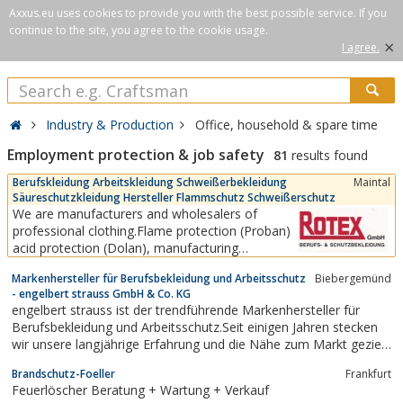
Axxus.eu uses cookies to provide you with the best possible service. If you
continue to the site, you agree to the cookie usage.
×
I agree.
Industry & Production
Office, household & spare time
Employment protection & job safety
81
results found
Berufskleidung Arbeitskleidung Schweißerbekleidung
Maintal
Säureschutzkleidung Hersteller Flammschutz Schweißerschutz
We are manufacturers and wholesalers of
professional clothing.Flame protection (Proban)
acid protection (Dolan), manufacturing
accordingcustomer requirements, t-shirts, polo-
Markenhersteller für Berufsbekleidung und Arbeitsschutz
Biebergemünd
shirts, outdoor, faschion, leisure, logos, names,
- engelbert strauss GmbH & Co. KG
embroidered, printed, winter clothes, all around
engelbert strauss ist der trendführende Markenhersteller für
the occupational health and safety.Each...
Berufsbekleidung und Arbeitsschutz.Seit einigen Jahren stecken
wir unsere langjährige Erfahrung und die Nähe zum Markt gezielt
in den Ausbau eigener Kollektionen. So bieten wir heute unseren
Brandschutz-Foeller
Frankfurt
Kunden aus Handwerk und Industrie durchdachte
Feuerlöscher Beratung + Wartung + Verkauf
Eigenentwicklungen im Bereich...