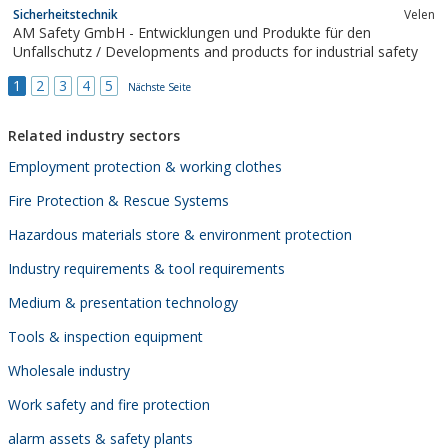
Explosionsschutz (ATEX Zulassung), welche weltweit bei
Sicherheitstechnik
Velen
Rettungsdiensten, in der Bauindustrie, dem Bergbau, der
AM Safety GmbH - Entwicklungen und Produkte für den
Landwirtschaft, Armee, usw. zum...
Unfallschutz / Developments and products for industrial safety
1
2
3
4
5
Nächste Seite
Related industry sectors
Employment protection & working clothes
Fire Protection & Rescue Systems
Hazardous materials store & environment protection
Industry requirements & tool requirements
Medium & presentation technology
Tools & inspection equipment
Wholesale industry
Work safety and fire protection
alarm assets & safety plants