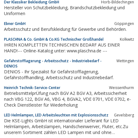
Der Klassiker Bekleidung GmbH
Horb-Bildechingen
Hersteller von Schutzbekleidung, Brandschutzbekleidung und
Uniformen
Ebner GmbH
Göppingen
Arbeitsschutz und Berufskleidung für Gewerbe und Behörden.
PLASCHNA & Co. GmbH & Co.KG Technischer Großhandel
Kolkwitz
IHREN KOMPLETTEN TECHNISCHEN BEDARF AUS EINER
HAND!--- Online-Katalog unter: www.plaschna.de ---
Gefahrstofflagerung - Arbeitsschutz - Industriebedarf -
Wettingen
DENIOS
DENIOS - Ihr Spezialist für Gefahrstofflagerung,
Gefahrstoffhandling, Arbeitsschutz und Industriebedarf.
Heinrich Technik-Service-Center
Weissenthurm
BetriebsmittelprÜfung nach BGV A2 BGV A3, Arbeitssicherheit
nach VBG 122, BGV A6, VBG 4, BGVA2, VDE 0701, VDE 0702, e-
Check Dienstleister für Wiederholung
LED Helmlampen, LED Arbeitsleuchten mit Explosionsschutz
Gevelsberg
Die KSE-Lights GmbH ist internationaler Lieferant für LED
Helmlampen, Arbeitslampen, Handscheinwerver, Fluter, etc.Zu
unserem Sortiment zählen LED Lampen mit und ohne