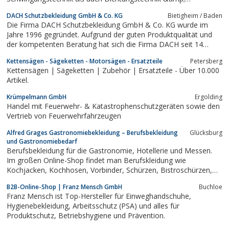
Isoliertechnik. Chemisch-Technische Produkte wie Klebetechnik
DACH Schutzbekleidung GmbH & Co. KG
Bietigheim / Baden
und Wartungsprodukte, Kunststoffhalbzeuge oder
Die Firma DACH Schutzbekleidung GmbH & Co. KG wurde im
Industriebedarf, wir, Ihr kompetenter und...
Jahre 1996 gegründet. Aufgrund der guten Produktqualität und
der kompetenten Beratung hat sich die Firma DACH seit 14
Jahren auf dem Arbeitsschutzmarkt behauptet, so dass heute
Kettensägen - Sägeketten - Motorsägen - Ersatzteile
Petersberg
sowohl in- als auch ausländische Firmen aus Industrie,
Kettensägen | Sägeketten | Zubehör | Ersatzteile - Über 10.000
Fachhandel und dem Klinikbereich zu...
Artikel.
Krümpelmann GmbH
Ergolding
Handel mit Feuerwehr- & Katastrophenschutzgeräten sowie den
Vertrieb von Feuerwehrfahrzeugen
Alfred Grages Gastronomiebekleidung – Berufsbekleidung
Glücksburg
und Gastronomiebedarf
Berufsbekleidung für die Gastronomie, Hotellerie und Messen.
Im großen Online-Shop findet man Berufskleidung wie
Kochjacken, Kochhosen, Vorbinder, Schürzen, Bistroschürzen,
Latzschürzen, Westen, Blusen, Hemden, Küchenschuhe,
B2B-Online-Shop | Franz Mensch GmbH
Buchloe
Bedienungsschuhe, Kochmesser, Kochkoffer, u.v.m.
Franz Mensch ist Top-Hersteller für Einweghandschuhe,
Hygienebekleidung, Arbeitsschutz (PSA) und alles für
Produktschutz, Betriebshygiene und Prävention.