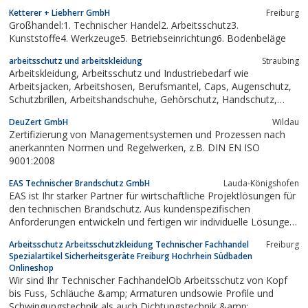
Ketterer + Liebherr GmbH
Freiburg
Großhandel:1. Technischer Handel2. Arbeitsschutz3.
Kunststoffe4. Werkzeuge5. Betriebseinrichtung6. Bodenbeläge
arbeitsschutz und arbeitskleidung
Straubing
Arbeitskleidung, Arbeitsschutz und Industriebedarf wie
Arbeitsjacken, Arbeitshosen, Berufsmantel, Caps, Augenschutz,
Schutzbrillen, Arbeitshandschuhe, Gehörschutz, Handschutz,
Sicherheitsschuhe, Sicherheitsstiefel, Schutzschuhe,
DeuZert GmbH
Wildau
Warnbekleidung, Stickservice.
Zertifizierung von Managementsystemen und Prozessen nach
anerkannten Normen und Regelwerken, z.B. DIN EN ISO
9001:2008
EAS Technischer Brandschutz GmbH
Lauda-Königshofen
EAS ist Ihr starker Partner für wirtschaftliche Projektlösungen für
den technischen Brandschutz. Aus kundenspezifischen
Anforderungen entwickeln und fertigen wir individuelle Lösungen
nach Maß. Qualität und Sicherheit unserer hochwertigen
Arbeitsschutz Arbeitsschutzkleidung Technischer Fachhandel
Freiburg
Produkte wurden in einer Vielzahl von Brandprüfungen bestätigt;
Spezialartikel Sicherheitsgeräte Freiburg Hochrhein Südbaden
die Verwendbarkeit ist...
Onlineshop
Wir sind Ihr Technischer FachhandelOb Arbeitsschutz von Kopf
bis Fuss, Schläuche &amp; Armaturen undsowie Profile und
Schwingungstechnik als auch Dichtungstechnik &amp;