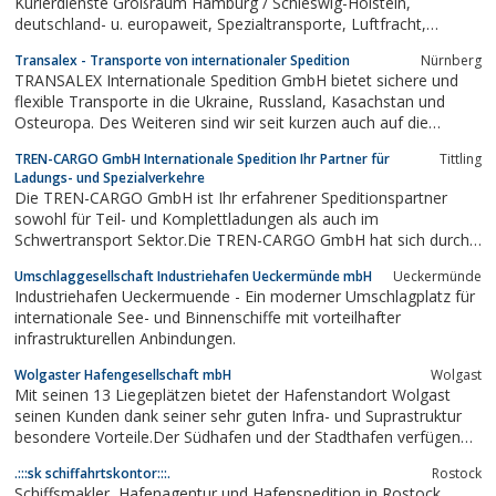
Kurierdienste Großraum Hamburg / Schleswig-Holstein,
deutschland- u. europaweit, Spezialtransporte, Luftfracht,
Seefracht, Lager mit OZL, Kommissionierung u. Neutralisierung,
Transalex - Transporte von internationaler Spedition
Nürnberg
Ansprechpartner, Fuhrpark, freie Jobs, Schiffspositionen live auf
TRANSALEX Internationale Spedition GmbH bietet sichere und
der Elbe und etwas zum...
flexible Transporte in die Ukraine, Russland, Kasachstan und
Osteuropa. Des Weiteren sind wir seit kurzen auch auf die
Baltikum Länder Estland, Litauen und Lettland spezialisiert.Zu
TREN-CARGO GmbH Internationale Spedition Ihr Partner für
Tittling
unserem Service gehören folgende Transport- und
Ladungs- und Spezialverkehre
Logistikdienstleistungen:•...
Die TREN-CARGO GmbH ist Ihr erfahrener Speditionspartner
sowohl für Teil- und Komplettladungen als auch im
Schwertransport Sektor.Die TREN-CARGO GmbH hat sich durch
eine marktgerechte Präsenz und eine zukunftsorientierte
Umschlaggesellschaft Industriehafen Ueckermünde mbH
Ueckermünde
Ideologie zu einem zuverlässigen Partner auf dem
Industriehafen Ueckermuende - Ein moderner Umschlagplatz für
Transportsektor entwickelt. Seriosität und Pünktlichkeit...
internationale See- und Binnenschiffe mit vorteilhafter
infrastrukturellen Anbindungen.
Wolgaster Hafengesellschaft mbH
Wolgast
Mit seinen 13 Liegeplätzen bietet der Hafenstandort Wolgast
seinen Kunden dank seiner sehr guten Infra- und Suprastruktur
besondere Vorteile.Der Südhafen und der Stadthafen verfügen
dabei jeweils über eigene Schwerpunkte und umfangreiche
.:::sk schiffahrtskontor:::.
Rostock
Lagermöglichkeiten, die eine optimale Schiffsabfertigung
Schiffsmakler, Hafenagentur und Hafenspedition in Rostock