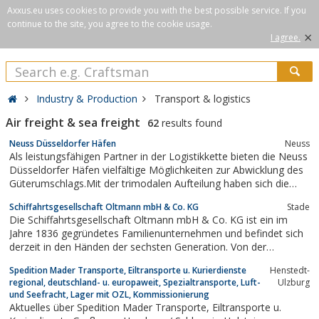
Axxus.eu uses cookies to provide you with the best possible service. If you
continue to the site, you agree to the cookie usage.
×
I agree.
Industry & Production
Transport & logistics
Air freight & sea freight
62
results found
Neuss Düsseldorfer Häfen
Neuss
Als leistungsfähigen Partner in der Logistikkette bieten die Neuss
Düsseldorfer Häfen vielfältige Möglichkeiten zur Abwicklung des
Güterumschlags.Mit der trimodalen Aufteilung haben sich die
Neuss Düsseldorfer Häfen zu einer wichtigen logistischen
Schiffahrtsgesellschaft Oltmann mbH & Co. KG
Stade
Drehscheibe der Region entwickelt und sind ein zentraler
Die Schiffahrtsgesellschaft Oltmann mbH & Co. KG ist ein im
Ansprechpartner für...
Jahre 1836 gegründetes Familienunternehmen und befindet sich
derzeit in den Händen der sechsten Generation. Von der
Entwicklung, der Konzeption, den Bau über den Betrieb der
Spedition Mader Transporte, Eiltransporte u. Kurierdienste
Henstedt-
Schiffe bis hin zur Abwicklung beim Verkauf wird das komplette
regional, deutschland- u. europaweit, Spezialtransporte, Luft-
Ulzburg
Spektrum der anfallenden...
und Seefracht, Lager mit OZL, Kommissionierung
Aktuelles über Spedition Mader Transporte, Eiltransporte u.