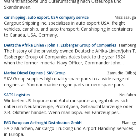
Warentransporte und Güterumschlag nach Osteuropa und
Skandinavien.
car shipping, auto export, USA company service
Mississauga
Cargoux Shipping Inc. specializes in auto export USA, freight
vehicles, car ship, and auto transport. Car shipping in containers
to Canada, USA, Germany,
Deutsche Afrika Linien / John T. Essberger Group of Companies
Hamburg
The history of the privately owned Deutsche Afrika-Linien/John T.
Essberger Group of Companies dates back to the year 1924
when the former Imperial Navy Officer, Commander John
Theodor Essberger (1886-1959), established himself as a tanker
Marine Diesel Engines | SKV Group
Zamudio (Bilbo)
shipowner in Hamburg/Germany. Today the company, which has
SKV Group supplies high quality spare parts to a wide range of
meanwhile become highly...
engines as Yanmar marine engine parts or oem spare parts.
SATS Logistics
Neufahrn
Wir bieten US Importe und Autotransporte an, egal ob es sich
dabei um Neufahrzeuge, Prototypen, Gebrauchtfahrzeuge oder
z.B. Oldtimer handelt. Wenn man bspw. ein Fahrzeug per
Container oder RoRo (Roll on Roll off) verschiffen möchte, dann
EAD European Airfreight Distribution GmbH
Planegg
sind wir der richtige Ansprechpartner. Durch den engen Kontakt
EAD München, Air-Cargo Trucking und Airport Handling Services
zu Agenten in den wichtigsten...
in Europa.