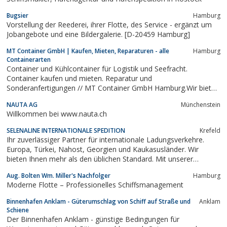
unterstützen.
Bugsier
Hamburg
Vorstellung der Reederei, ihrer Flotte, des Service - ergänzt um
Jobangebote und eine Bildergalerie. [D-20459 Hamburg]
MT Container GmbH | Kaufen, Mieten, Reparaturen - alle
Hamburg
Containerarten
Container und Kühlcontainer für Logistik und Seefracht.
Container kaufen und mieten. Reparatur und
Sonderanfertigungen // MT Container GmbH Hamburg.Wir bieten
Kühlcontainer und alle anderen Containerarten für Logistik und
NAUTA AG
Münchenstein
Seefracht. √ Verkauf √ Vermietung √ Reparaturen √
Willkommen bei www.nauta.ch
Sonderanfertigungen. Erfahren Sie jetzt mehr!
SELENALINE INTERNATIONALE SPEDITION
Krefeld
Ihr zuverlässiger Partner für internationale Ladungsverkehre.
Europa, Türkei, Nahost, Georgien und Kaukasusländer. Wir
bieten Ihnen mehr als den üblichen Standard. Mit unserer
Speditionslogistik kümmern wir uns um Ihre Exporte und Importe
Aug. Bolten Wm. Miller's Nachfolger
Hamburg
im In-und Ausland. Mit Vielzahl fester Subunternehmer und
Moderne Flotte – Professionelles Schiffsmanagement
Zollagenturen und Partnern...
Binnenhafen Anklam - Güterumschlag von Schiff auf Straße und
Anklam
Schiene
Der Binnenhafen Anklam - günstige Bedingungen für