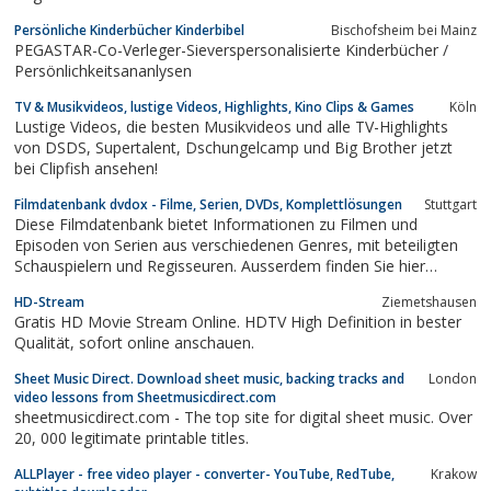
Persönliche Kinderbücher Kinderbibel
Bischofsheim bei Mainz
PEGASTAR-Co-Verleger-Sieverspersonalisierte Kinderbücher /
Persönlichkeitsananlysen
TV & Musikvideos, lustige Videos, Highlights, Kino Clips & Games
Köln
Lustige Videos, die besten Musikvideos und alle TV-Highlights
von DSDS, Supertalent, Dschungelcamp und Big Brother jetzt
bei Clipfish ansehen!
Filmdatenbank dvdox - Filme, Serien, DVDs, Komplettlösungen
Stuttgart
Diese Filmdatenbank bietet Informationen zu Filmen und
Episoden von Serien aus verschiedenen Genres, mit beteiligten
Schauspielern und Regisseuren. Ausserdem finden Sie hier
Komplettlösungen zu Computerspielen.
HD-Stream
Ziemetshausen
Gratis HD Movie Stream Online. HDTV High Definition in bester
Qualität, sofort online anschauen.
Sheet Music Direct. Download sheet music, backing tracks and
London
video lessons from Sheetmusicdirect.com
sheetmusicdirect.com - The top site for digital sheet music. Over
20, 000 legitimate printable titles.
ALLPlayer - free video player - converter- YouTube, RedTube,
Krakow