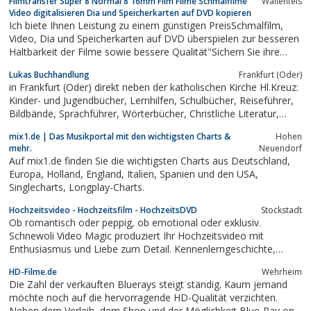
Filmtransfer Super 8 Normal 8 16mm Film Filme Schmalfilme
Wallenfels
Video digitalisieren Dia und Speicherkarten auf DVD kopieren
Ich biete Ihnen Leistung zu einem günstigen PreisSchmalfilm,
Video, Dia und Speicherkarten auf DVD überspielen zur besseren
Haltbarkeit der Filme sowie bessere Qualität"Sichern Sie ihre
Urlaubsaufnahmen, Familienaufnahmen, Hochzeiten, Taufe,
Lukas Buchhandlung
Frankfurt (Oder)
Feste u.v.m auf DVD.Schmalfilm Super 8, Normal 8 und 16 mm
in Frankfurt (Oder) direkt neben der katholischen Kirche Hl.Kreuz:
Film und...
Kinder- und Jugendbücher, Lernhilfen, Schulbücher, Reiseführer,
Bildbände, Sprachführer, Wörterbücher, Christliche Literatur,
Lernsoftware, Fachbücher aller Wissensgebiete, Grundwerke,
mix1.de | Das Musikportal mit den wichtigsten Charts &
Hohen
Ergänzungslieferungen, 7000 klassische Musik-CD's,...
mehr.
Neuendorf
Auf mix1.de finden Sie die wichtigsten Charts aus Deutschland,
Europa, Holland, England, Italien, Spanien und den USA,
Singlecharts, Longplay-Charts.
Hochzeitsvideo - Hochzeitsfilm - HochzeitsDVD
Stockstadt
Ob romantisch oder peppig, ob emotional oder exklusiv.
Schnewoli Video Magic produziert Ihr Hochzeitsvideo mit
Enthusiasmus und Liebe zum Detail. Kennenlerngeschichte,
Highlightclips, exklusive DVD Produktion. Großraum Frankfurt -
HD-Filme.de
Wehrheim
Aschaffenburg, aber Deutschland und weltweit...
Die Zahl der verkauften Bluerays steigt ständig. Kaum jemand
möchte noch auf die hervorragende HD-Qualität verzichten.
Neben dem Verleih, dem Shop und der Möglichkeit Blue-Ray on