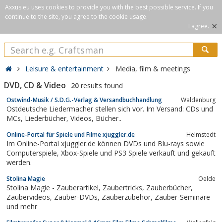
Axxus.eu uses cookies to provide you with the best possible service. If you
continue to the site, you agree to the cookie usage.
×
I agree.
Leisure & entertainment
Media, film & meetings
DVD, CD & Video
20
results found
Ostwind-Musik / S.D.G.-Verlag & Versandbuchhandlung
Waldenburg
Ostdeutsche Liedermacher stellen sich vor. Im Versand: CDs und
MCs, Liederbücher, Videos, Bücher..
Online-Portal für Spiele und Filme xjuggler.de
Helmstedt
Im Online-Portal xjuggler.de können DVDs und Blu-rays sowie
Computerspiele, Xbox-Spiele und PS3 Spiele verkauft und gekauft
werden.
Stolina Magie
Oelde
Stolina Magie - Zauberartikel, Zaubertricks, Zauberbücher,
Zaubervideos, Zauber-DVDs, Zauberzubehör, Zauber-Seminare
und mehr