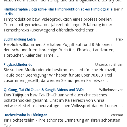
Demand zu bestellen, informiert die Webseite www.hd-filme.de
Filmbiographie Biographie-Film Filmproduktion ad-eo Filmbiografie
Berlin
über News und Neuerscheinungen aus dem Bereich High
Berlin
Definition.
Filmproduktion bzw. Videoproduktion eines professionellen
Teams mit gemeinsamer jahrzehntelanger Erfahrung in der
Fernsehpraxis (überwiegend öffentlich-rechtlicher
Sendeanstalten).Wollen Sie eine Filmbiographie bzw. einen
Buchhandlung Letra
Frick
Biographie-Film oder Ihr / Mein Leben als Film.Dann sind Sie bei
Herzlich willkommen. Sie haben Zugriff auf rund 8 Millionen
uns bundesweit richtig.
deutsch- und fremdsprachige Buchtitel, Ebooks, Landkarten,
Hörbücher, Kalender, Filme, ...
Playbackfinder.de
Unterschleißheim
Sie suchen Musik oder ein bestimmtes Lied für eine Hochzeit,
Taufe oder Beerdigung? Wir haben für Sie über 70.000 Titel
zusammen gestellt, da werden Sie auf jeden Fall etwas
passendes finden. Zur Wahl stehen deutsche, englische,
Qi Gong, Tai Chi Chuan & Kungfu Videos und DVDs
Wilhelmshaven
französische, italienische und lateinische Titel aus Pop-, Rock-
Das Taijiquan bzw Tai-Chi-Chuan wird auch chinesisches
und Schlagerbereich. Außerdem...
Schattenboxen genannt. Einst im Kaiserreich von China
entwickelt stellt es heutzutage einen Volkssport dar. Auf unserer
Internetseite finden Sie alles zum Thema Kampfsport, zB auch
Hochzeitsfilm in Thüringen
Weimar
Kung-Fu, Tui-Shou und Qi-Gong. Wir bieten einmalige DVDs mit
Ihr Hochzeitsfilm - Ihre schönste Erinnerung an Ihren schönsten
Übungen zu günstigen Preisen.
Tag