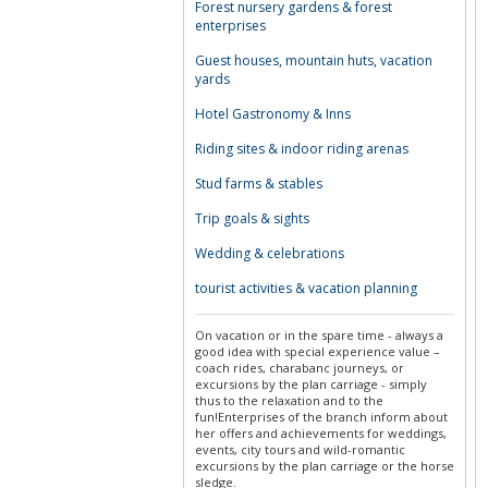
Forest nursery gardens & forest
enterprises
Guest houses, mountain huts, vacation
yards
Hotel Gastronomy & Inns
Riding sites & indoor riding arenas
Stud farms & stables
Trip goals & sights
Wedding & celebrations
tourist activities & vacation planning
On vacation or in the spare time - always a
good idea with special experience value –
coach rides, charabanc journeys, or
excursions by the plan carriage - simply
thus to the relaxation and to the
fun!Enterprises of the branch inform about
her offers and achievements for weddings,
events, city tours and wild-romantic
excursions by the plan carriage or the horse
sledge.