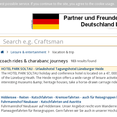
st possible service. If you continue to the site, you agree to the cookie usage.
Leisure & entertainment
Vacation & trip
coach rides & charabanc journeys
103
results found
HOTEL PARK SOLTAU - Urlaubshotel Tagungshotel Lüneburger Heide
The HOTEL PARK SOLTAU holiday and conference hotel is located on a 47, 000 
of the Lüneburg Heath. The Heide region offers a wide range of leisure activities. V
interesting museums &amp; heritage houses, take a hors
Hiddensee - Reiten - Kutschfahrten - Kremserfahrten - auch für Reisegruppen 
Fuhrmannshof Neubauer - Kutschfahrten und Ausritte
Fuhrmannshof Neubauer auf Hiddensee. Unser Angebot reicht vom Wanderreit
Planwagenfahrten für Reisegruppen. Gern fahren wir Sie auch in unserer Hochz