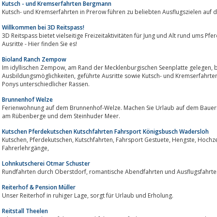
Kutsch - und Kremserfahrten Bergmann
Kutsch- und Kremserfahrten in Prerow führen zu beliebten Ausflugszielen auf 
Willkommen bei 3D Reitspass!
3D Reitspass bietet vielseitige Freizeitaktivitäten für Jung und Alt rund ums Pferd an. Ob Kinder
Ausritte - Hier finden Sie es!
Bioland Ranch Zempow
Im idyllischen Zempow, am Rand der Mecklenburgischen Seenplatte gelegen, bieten wir ganzjährig vielseitige
Ausbildungsmöglichkeiten, geführte Ausritte sowie Kutsch- und Kremserfahrten an. Im Einsatz sind derzeit 20 Pferde und
Ponys unterschiedlicher Rassen.
Brunnenhof Welze
Ferienwohnung auf dem Brunnenhof-Welze. Machen Sie Urlaub auf dem Baue
am Rübenberge und dem Steinhuder Meer.
Kutschen Pferdekutschen Kutschfahrten Fahrsport Königsbusch Wadersloh
Kutschen, Pferdekutschen, Kutschfahrten, Fahrsport Gestuete, Hengste, Hochzei
Fahrerlehrgänge,
Lohnkutscherei Otmar Schuster
Rundfahrten durch Oberstdorf, romantische Abendfahrten und
Reiterhof & Pension Müller
Unser Reiterhof in ruhiger Lage, sorgt für Urlaub und Erholung.
Reitstall Theelen