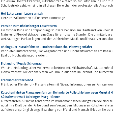
Ob es um Hochzeitsfahrten, Kutschfahrten einfach so zur Entspannung und zum Spaß oder ob es um Pensions- oder
Schulbetrieb geht, wir sind in all diesen Bereichen der professionelle Anspr
Hof Lutersarni - Lutersarni.ch
Herzlich Willkommen auf unserer Homepage
Pension zum Rheinsberger Leuchtturm
Ein Ort der Ruhe und Entspannung istunsere Pension am Stadtrand von Rheins
Natur-und Pferdeliebhaber eineOase für erholsame Stunden.Die unmittelbare
weiträumigen Parkan-lagen und den zahlreichen Musik- undTheaterveranstaltu
Rheingauer-Kutschfahrten - Hochzeitskutsche, Planwagenfahrt
Wir bieten Kutschfahrten, Planwagenfahrten und Hochzeitskutschen am Rhein im schönen Rheingau, Wiesbaden und Hessen.
Egal ob Hochzeitskutsche oder ...
Biolandhof Ressle Schongau
Wir sind ein biologischer Vollerwerbsbetrieb, mit Milchwirtschaft, Mutterkuhhaltung, Getreide- und Obstanbau und
Holzwirtschaft. Außerdem bieten wir Urlaub auf dem Bauernhof und Kutschfahrt
Fränkischer Pferdehof
Fränkischer Pferdehof - Freizeitreiten mit Niveau!Informationen zur Anlage von
Kutschenfahrten Planwagenfahrten Behinderte Rollstuhlplanwagen Murgtal 
Südschwarzwald Behringer Murg-Hänner
Kutschfahrten & Planwagenfahrten im wildromantischen MurgtalPferde sind sei
nutzt ihre Kraft bei der Arbeit und zum Vergnügen. Mit unseren Kutschenfahrt
auf diese ursprünglich enge Beziehung von Pferd und Mensch. Erleben Sie bei u