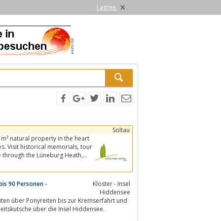
×
I agree.
Soltau
m² natural property in the heart
isit historical memorials, tour
e-drawn carriage ride through the Lüneburg Heath,...
bis 90 Personen -
Kloster - Insel
Hiddensee
en über Ponyreiten bis zur Kremserfahrt und
eitskutsche über die Insel Hiddensee.