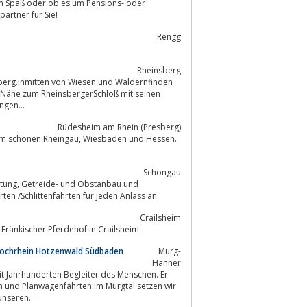
echpartner für Sie!
Rengg
Rheinsberg
berg.Inmitten von Wiesen und Wäldernfinden
 Nähe zum RheinsbergerSchloß mit seinen
ngen...
Rüdesheim am Rhein (Presberg)
Schongau
en /Schlittenfahrten für jeden Anlass an.
Crailsheim
 Fränkischer Pferdehof in Crailsheim
Hochrhein Hotzenwald Südbaden
Murg-
Hänner
t Jahrhunderten Begleiter des Menschen. Er
en und Planwagenfahrten im Murgtal setzen wir
nseren...