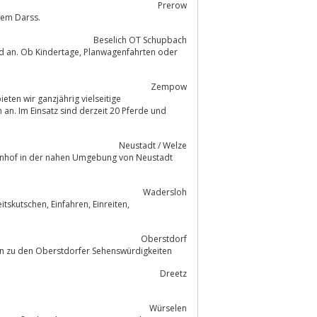
Prerow
dem Darss.
Beselich OT Schupbach
tage, Planwagenfahrten oder
Zempow
Neustadt / Welze
rnhof in der nahen Umgebung von Neustadt
Wadersloh
tskutschen, Einfahren, Einreiten,
Oberstdorf
 Ausflugsfahrten zu den Oberstdorfer Sehenswürdigkeiten
Dreetz
Würselen