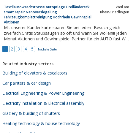
Textilautowaschstrasse Autopflege Dreiländereck
Weil am
smart repair Nanoversiegelung
Rhein/Friedlingen
Fahrzeugkomplettreinigung Hochrhein Gewinnspiel
Aktionen
Mit unserer Kundenkarte sparen Sie bei jedem Besuch gleich
zweifach.Gratis Staubsaugen so oft und wann Sie wollen!!! Jeden
Monat Aktionen und Gewinnspiele. Partner für ein AUTO fast WIE
NEU. Sie finden uns im Dreiländereck, am Hochrhein in Weil am
1
2
3
4
5
Rhein Friedlingen. Smartrepair und Fahrzeugkomplettreinigung
Nächste Seite
gehören genauso zu...
Related industry sectors
Building of elevators & escalators
Car painters & car design
Electrical Engineering & Power Engineering
Electricity installation & Electrical assembly
Glaziery & building of shutters
Heating technology & house technology