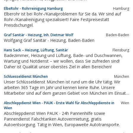
ElbeRohr - Rohrreinigung Hamburg
Hamburg
Elberohr ist bei Rohr-/Kanalproblemen für Sie da. Wir sind auf
Rohr-/Kanalreinigung spezialisiert! Faire Festpreisestatt
Preisdschungel.
Graf Sanitär - Heizung, Inh. Dietmar Wolf
Baden-Baden
Wolfgang Graf Sanitär - Heizung, Baden-Baden
Hans Sack – Heizung, Lüftung, Sanitär
Flensburg
Badezimmer, Heizung und Lüftung, Bade- und Duschwannen,
Wartung und Notdienst – wir wollen, dass Sie zufrieden sind!
Daher ist Qualität unser oberstes Ziel in allen Bereichen!
Schluesseldienst München
München
Unser Schlüsseldienst München ist rund um die Uhr tätig. Wir
arbeiten 365 Tage im Jahr und kennen keine Ruhe. Unsere
Mitarbeiter sind auf dem ganzen Gebiet von München im Einsatz.
Deswegen erreichen wir Sie in München und Umgebung sehr
Abschleppdienst Wien - PAUK - Erste Wahl für Abschleppdienste in
Wien
schnell. Meistens müssen Sie nur 15-20 Minuten warten.Wenn
Wien
Sie nachts schleunigst einen...
Abschleppdienst Wien PAUK - 24h Pannenhilfe sowie
Pannendienst Falschtanken Autovermietung, gratis
Autoentsorgung. Tätig in Wien, Europaweite Autotransporte.