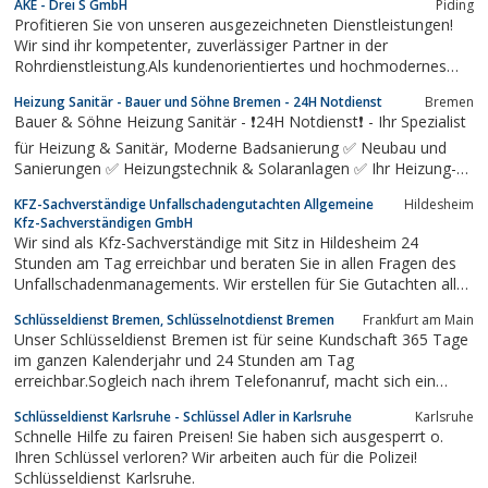
AKE - Drei S GmbH
Piding
Profitieren Sie von unseren ausgezeichneten Dienstleistungen!
Wir sind ihr kompetenter, zuverlässiger Partner in der
Rohrdienstleistung.Als kundenorientiertes und hochmodernes
Fachunternehmen sind wir bestrebt, sämtliche Arbeiten rund um
Heizung Sanitär - Bauer und Söhne Bremen - 24H Notdienst
Bremen
Entwässerungsanlagen schnellstmöglich und effizient zu
Bauer & Söhne Heizung Sanitär - ❗24H Notdienst❗ - Ihr Spezialist
erledigen.
für Heizung & Sanitär, Moderne Badsanierung ✅ Neubau und
Sanierungen ✅ Heizungstechnik & Solaranlagen ✅ Ihr Heizung-
Sanitär-Fachbetrieb Bauer & Söhne GmbH
KFZ-Sachverständige Unfallschadengutachten Allgemeine
Hildesheim
Kfz-Sachverständigen GmbH
Wir sind als Kfz-Sachverständige mit Sitz in Hildesheim 24
Stunden am Tag erreichbar und beraten Sie in allen Fragen des
Unfallschadenmanagements. Wir erstellen für Sie Gutachten aller
Art für Kraftfahrzeuge aller Art. Durch unseren Blitzservice
Schlüsseldienst Bremen, Schlüsselnotdienst Bremen
Frankfurt am Main
erhalten Sie Ihr Gutachten innerhalb von 24 Stunden.Wir nehmen
Unser Schlüsseldienst Bremen ist für seine Kundschaft 365 Tage
uns Zeit für Ihr...
im ganzen Kalenderjahr und 24 Stunden am Tag
erreichbar.Sogleich nach ihrem Telefonanruf, macht sich ein
routinierter Arbeiter auf die Anfahrt, um Sie in der dringlichen
Schlüsseldienst Karlsruhe - Schlüssel Adler in Karlsruhe
Karlsruhe
Notsituation tatkräftig zu unterstützen.Bei uns gibt es immer
Schnelle Hilfe zu fairen Preisen! Sie haben sich ausgesperrt o.
günstige Festpreise und es findet...
Ihren Schlüssel verloren? Wir arbeiten auch für die Polizei!
Schlüsseldienst Karlsruhe.