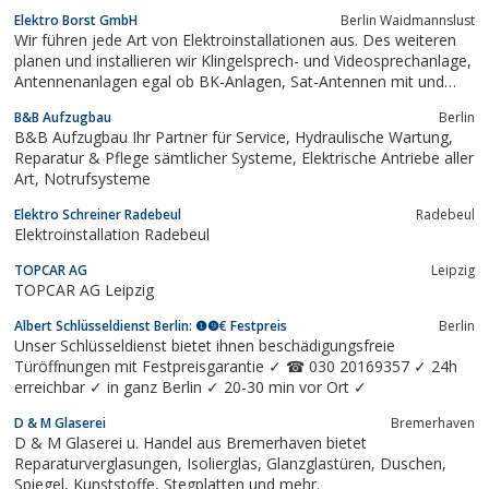
Elektro Borst GmbH
Berlin Waidmannslust
Wir führen jede Art von Elektroinstallationen aus. Des weiteren
planen und installieren wir Klingelsprech- und Videosprechanlage,
Antennenanlagen egal ob BK-Anlagen, Sat-Antennen mit und
ohne Kopfstelle, oder terrestrisches digital Fernsehen (DVB-T).
B&B Aufzugbau
Berlin
Auch die Installation und Wartung von Nachtspeicherheizungen
B&B Aufzugbau Ihr Partner für Service, Hydraulische Wartung,
gehört zu unserem...
Reparatur & Pflege sämtlicher Systeme, Elektrische Antriebe aller
Art, Notrufsysteme
Elektro Schreiner Radebeul
Radebeul
Elektroinstallation Radebeul
TOPCAR AG
Leipzig
TOPCAR AG Leipzig
Albert Schlüsseldienst Berlin: ❶❾€ Festpreis
Berlin
Unser Schlüsseldienst bietet ihnen beschädigungsfreie
Türöffnungen mit Festpreisgarantie ✓ ☎ 030 20169357 ✓ 24h
erreichbar ✓ in ganz Berlin ✓ 20-30 min vor Ort ✓
D & M Glaserei
Bremerhaven
D & M Glaserei u. Handel aus Bremerhaven bietet
Reparaturverglasungen, Isolierglas, Glanzglastüren, Duschen,
Spiegel, Kunststoffe, Stegplatten und mehr.