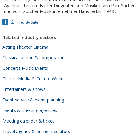
Agentur, die vom Basler Dirigenten und Musikmäzen Paul Sacher
und vom Zürcher Musikunternehmer Hans Jecklin 1948
gegründet wurde. Sie gilt heute als grösste Veranstalterin
1
2
klassischer Konzerte und Aufführungen im Raum Basel und
Nächste Seite
vermittelt internationale Künstlerinnen...
Related industry sectors
Acting Theater Cinema
Classical period & composition
Concerts Music Events
Culture Media & Culture World
Entertainers & shows
Event service & event planning
Events & meeting agencies
Meeting calendar & ticket
Travel agency & online mediators