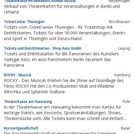
Theaterkasse im Reisebüro RAINER REISEN
Neuenhagen
Verkauf von Theaterkarten für Veranstaltungen in Berlin und
Umland
TicketCenter Thüringen
Nordhausen
Tickets vom TicketCenter Thüringen - Ihr Ticketshop mit
Eintrittskarten, Tickets für über 50.000 Veranstaltungen, Events
und Sport in Thüringen und Deutschland.
Tickets und Eintrittskarten - Shop Asisi GmbH
Leipzig
Tickets und Eintrittskarten für die Panoramen des Künstlers
Yadegar Asisi. Im asisi Panometern Berlin fasziniert das
Panorama
ROCKY - Musical
Hamburg
ROCKY - Das Musical. Erleben Sie die Show auf Grundlage des
Films ROCKY mit den Co-Produzenten Vitali und Wladimir
Klitschko und Sylvester Stallone.
Theaterkasse am Hansaring
Köln
In der Theaterkasse am Hansaring bekommt man Karten für
wichtige Events, wie Konzerte, Sportveranstaltungen, Shows,
Theaterstücke uvm. Alle Tickets kann man schnell und einfach
online bestellen. Weitere wichtige Infos findet man auf der
Konzertgesellschaft
Basel
Webseite unter http://theaterkasse.de
Die Konzertgesellschaft ist eine traditionsreiche Schweizer