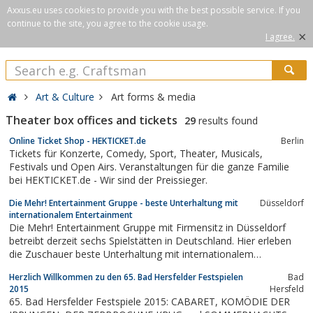
Axxus.eu uses cookies to provide you with the best possible service. If you
continue to the site, you agree to the cookie usage.
×
I agree.
Art & Culture
Art forms & media
Theater box offices and tickets
29
results found
Online Ticket Shop - HEKTICKET.de
Berlin
Tickets für Konzerte, Comedy, Sport, Theater, Musicals,
Festivals und Open Airs. Veranstaltungen für die ganze Familie
bei HEKTICKET.de - Wir sind der Preissieger.
Die Mehr! Entertainment Gruppe - beste Unterhaltung mit
Düsseldorf
internationalem Entertainment
Die Mehr! Entertainment Gruppe mit Firmensitz in Düsseldorf
betreibt derzeit sechs Spielstätten in Deutschland. Hier erleben
die Zuschauer beste Unterhaltung mit internationalem
Entertainment:Das Capitol Theater Düsseldorf, der Musical
Herzlich Willkommen zu den 65. Bad Hersfelder Festspielen
Bad
Dome Köln, der Admiralspalast in Berlin, das Musical Theater
2015
Hersfeld
Bremen und das Starlight...
65. Bad Hersfelder Festspiele 2015: CABARET, KOMÖDIE DER