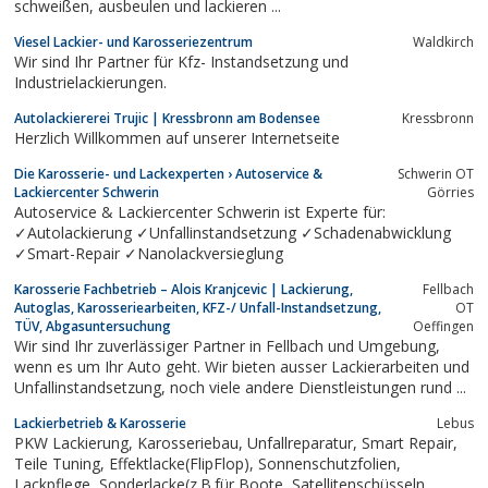
schweißen, ausbeulen und lackieren ...
Viesel Lackier- und Karosseriezentrum
Waldkirch
Wir sind Ihr Partner für Kfz- Instandsetzung und
Industrielackierungen.
Autolackiererei Trujic | Kressbronn am Bodensee
Kressbronn
Herzlich Willkommen auf unserer Internetseite
Die Karosserie- und Lackexperten › Autoservice &
Schwerin OT
Lackiercenter Schwerin
Görries
Autoservice & Lackiercenter Schwerin ist Experte für:
✓Autolackierung ✓Unfallinstandsetzung ✓Schadenabwicklung
✓Smart-Repair ✓Nanolackversieglung
Karosserie Fachbetrieb – Alois Kranjcevic | Lackierung,
Fellbach
Autoglas, Karosseriearbeiten, KFZ-/ Unfall-Instandsetzung,
OT
TÜV, Abgasuntersuchung
Oeffingen
Wir sind Ihr zuverlässiger Partner in Fellbach und Umgebung,
wenn es um Ihr Auto geht. Wir bieten ausser Lackierarbeiten und
Unfallinstandsetzung, noch viele andere Dienstleistungen rund ...
Lackierbetrieb & Karosserie
Lebus
PKW Lackierung, Karosseriebau, Unfallreparatur, Smart Repair,
Teile Tuning, Effektlacke(FlipFlop), Sonnenschutzfolien,
Lackpflege, Sonderlacke(z.B.für Boote, Satellitenschüsseln,