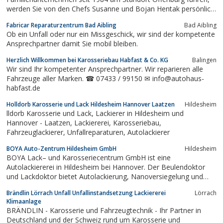
werden Sie von den Chefs Susanne und Bojan Hentak persönlich
betreut.Unsere Kunden sind "keine Nummer", sondern wir
Fabricar Reparaturzentrum Bad Aibling
Bad Aibling
versuchen alles, um Ihre persönlichen Wünsche in die Tat
Ob ein Unfall oder nur ein Missgeschick, wir sind der kompetente
umzusetzen: Schnell und zuverlässig.
Ansprechpartner damit Sie mobil bleiben.
Herzlich Willkommen bei Karosseriebau Habfast & Co. KG
Balingen
Wir sind Ihr kompetenter Ansprechpartner. Wir reparieren alle
Fahrzeuge aller Marken. ☎ 07433 / 99150 ✉ info@autohaus-
habfast.de
Holldorb Karosserie und Lack Hildesheim Hannover Laatzen
Hildesheim
lldorb Karosserie und Lack, Lackierer in Hildesheim und
Hannover - Laatzen, Lackiererei, Karosseriebau,
Fahrzeuglackierer, Unfallreparaturen, Autolackierer
BOYA Auto-Zentrum Hildesheim GmbH
Hildesheim
BOYA Lack– und Karosseriecentrum GmbH ist eine
Autolackiererei in Hildesheim bei Hannover. Der Beulendoktor
und Lackdoktor bietet Autolackierung, Nanoversiegelung und
Smart-Repair. Hier dreht sich alles um Nanobeschichtung,
Brändlin Lörrach Unfall Unfallinstandsetzung Lackiererei
Lörrach
Autolackierungen und Autolackierereien. Der Scheibendoktor im
Klimaanlage
Raum Hannover.
BRÄNDLIN - Karosserie und Fahrzeugtechnik - Ihr Partner in
Deutschland und der Schweiz rund um Karosserie und