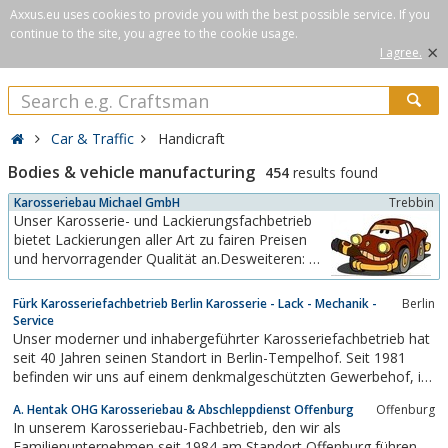
Axxus.eu uses cookies to provide you with the best possible service. If you
continue to the site, you agree to the cookie usage.
×
I agree.
Car & Traffic
Handicraft
Bodies & vehicle manufacturing
454
results found
Karosseriebau Michael GmbH
Trebbin
Unser Karosserie- und Lackierungsfachbetrieb
bietet Lackierungen aller Art zu fairen Preisen
und hervorragender Qualität an.Desweiteren: Als
autorisierter Fachhändler der Trebbiner
Fahrzeugfabrik GmbH bieten wir Ihnen
Fürk Karosseriefachbetrieb Berlin Karosserie - Lack - Mechanik -
Berlin
Fahrzeuganhänger mit einem unschlagbaren
Service
Preis-/ Leistungsverhältnis.Aber überzeugen Sie
Unser moderner und inhabergeführter Karosseriefachbetrieb hat
sich selbst....
seit 40 Jahren seinen Standort in Berlin-Tempelhof. Seit 1981
befinden wir uns auf einem denkmalgeschützten Gewerbehof, in
der Tempelhofer Ringbahnstrasse 16.Wir, als
A. Hentak OHG Karosseriebau & Abschleppdienst Offenburg
Offenburg
Innungsfach-/Meister-/Ausbildungs- und Partnerbetrieb
In unserem Karosseriebau-Fachbetrieb, den wir als
verschiedener Versicherer, sind ausgerichtet...
Familienunternehmen seit 1984 am Standort Offenburg führen,