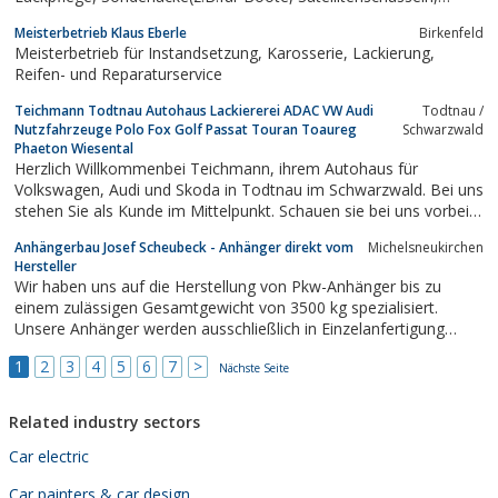
Poliertetiefbett Felgen usw.)
Meisterbetrieb Klaus Eberle
Birkenfeld
Meisterbetrieb für Instandsetzung, Karosserie, Lackierung,
Reifen- und Reparaturservice
Teichmann Todtnau Autohaus Lackiererei ADAC VW Audi
Todtnau /
Nutzfahrzeuge Polo Fox Golf Passat Touran Toaureg
Schwarzwald
Phaeton Wiesental
Herzlich Willkommenbei Teichmann, ihrem Autohaus für
Volkswagen, Audi und Skoda in Todtnau im Schwarzwald. Bei uns
stehen Sie als Kunde im Mittelpunkt. Schauen sie bei uns vorbei -
online, oder auch gerne direkt vor Ort. Unser Team steht Ihnen
Anhängerbau Josef Scheubeck - Anhänger direkt vom
Michelsneukirchen
mit Rat und Tat zur Seite: von der Inspektion, über Reifen, bis
Hersteller
zum Kauf Ihres...
Wir haben uns auf die Herstellung von Pkw-Anhänger bis zu
einem zulässigen Gesamtgewicht von 3500 kg spezialisiert.
Unsere Anhänger werden ausschließlich in Einzelanfertigung
hergestellt, d.h. jeder Pkw-Anhänger wird individuell nach den
1
2
3
4
5
6
7
>
Wünschen und Erfordernissen unserer Kunden geplant und
Nächste Seite
gefertigt
Related industry sectors
Car electric
Car painters & car design