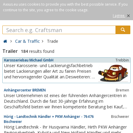
Axxus.eu uses cookies to provide you with the best possible service. If you
continue to the site, you agree to the cookie usage.
×
I agree.
Car & Traffic
Trade
Trailer
184
results found
Karosseriebau Michael GmbH
Trebbin
Unser Karosserie- und Lackierungsfachbetrieb
bietet Lackierungen aller Art zu fairen Preisen
und hervorragender Qualität an.Desweiteren: Als
autorisierter Fachhändler der Trebbiner
Fahrzeugfabrik GmbH bieten wir Ihnen
Anhängercenter BREMEN
Bremen
Fahrzeuganhänger mit einem unschlagbaren
Unser Unternehmen ist eines der führenden Anhängercentren in
Preis-/ Leistungsverhältnis.Aber überzeugen Sie
Deutschland. Durch die fast 30-jährige Erfahrung im
sich selbst....
Geschäftsfeld bieten wir Ihnen kompetente Beratung bei Kauf,
Anmietung oder der Reparatur eines Pkw-Anhängers. Mit den
Hörig - Landtechnik Händler + PKW Anhänger - 76476
Bischweier
Qualitäts-Marken Hapert, Stema, Unsinn-Fahrzeugtechnik,
Bischweier
Cheval Liberté und Careliner sind wir...
Hörig Landtechnik - Ihr Husqvarna Händler, Hirth PKW Anhänger
Regionalvertrieb, Kubota und New Holland Händler und mehr...