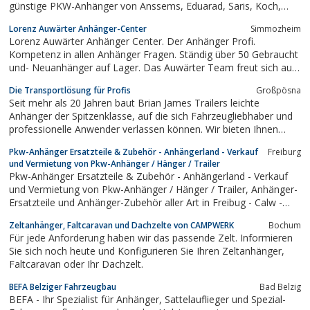
günstige PKW-Anhänger von Anssems, Eduarad, Saris, Koch,
Hapert, Hulco und Böckmann. Kröger bietet die wohl grösste
Lorenz Auwärter Anhänger-Center
Simmozheim
Auswahl an Anhängern in Norddeutschland.
Lorenz Auwärter Anhänger Center. Der Anhänger Profi.
Kompetenz in allen Anhänger Fragen. Ständig über 50 Gebraucht
und- Neuanhänger auf Lager. Das Auwärter Team freut sich auf
Ihren Besuch
Die Transportlösung für Profis
Großpösna
Seit mehr als 20 Jahren baut Brian James Trailers leichte
Anhänger der Spitzenklasse, auf die sich Fahrzeugliebhaber und
professionelle Anwender verlassen können. Wir bieten Ihnen
Topqualität mit hoher Lebensdauer und niedrigem Gewicht.
Pkw-Anhänger Ersatzteile & Zubehör - Anhängerland - Verkauf
Freiburg
und Vermietung von Pkw-Anhänger / Hänger / Trailer
Pkw-Anhänger Ersatzteile & Zubehör - Anhängerland - Verkauf
und Vermietung von Pkw-Anhänger / Hänger / Trailer, Anhänger-
Ersatzteile und Anhänger-Zubehör aller Art in Freibug - Calw -
Bad Dürrheim für Hochlader, Tieflader, Alu-Anhänger,
Zeltanhänger, Faltcaravan und Dachzelte von CAMPWERK
Bochum
Autotransporter, Pferde-Anhänger von Humbaur, Böckmann,
Für jede Anforderung haben wir das passende Zelt. Informieren
Brenderup, Stema,...
Sie sich noch heute und Konfigurieren Sie Ihren Zeltanhänger,
Faltcaravan oder Ihr Dachzelt.
BEFA Belziger Fahrzeugbau
Bad Belzig
BEFA - Ihr Spezialist für Anhänger, Sattelauflieger und Spezial-