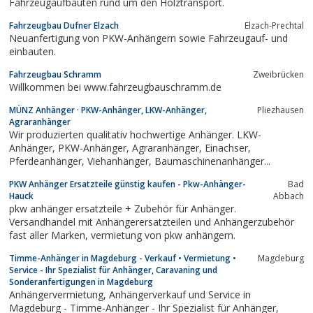
Fahrzeugaufbauten rund um den Holztransport.
Fahrzeugbau Dufner Elzach
Elzach-Prechtal
Neuanfertigung von PKW-Anhängern sowie Fahrzeugauf- und
einbauten.
Fahrzeugbau Schramm
Zweibrücken
Willkommen bei www.fahrzeugbauschramm.de
MÜNZ Anhänger · PKW-Anhänger, LKW-Anhänger,
Pliezhausen
Agraranhänger
Wir produzierten qualitativ hochwertige Anhänger. LKW-
Anhänger, PKW-Anhänger, Agraranhänger, Einachser,
Pferdeanhänger, Viehanhänger, Baumaschinenanhänger...
PKW Anhänger Ersatzteile günstig kaufen - Pkw-Anhänger-
Bad
Hauck
Abbach
pkw anhänger ersatzteile + Zubehör für Anhänger.
Versandhandel mit Anhängerersatzteilen und Anhängerzubehör
fast aller Marken, vermietung von pkw anhängern.
Timme-Anhänger in Magdeburg - Verkauf • Vermietung •
Magdeburg
Service - Ihr Spezialist für Anhänger, Caravaning und
Sonderanfertigungen in Magdeburg
Anhängervermietung, Anhängerverkauf und Service in
Magdeburg - Timme-Anhänger - Ihr Spezialist für Anhänger,