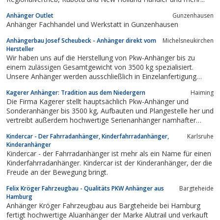
Anhänger Outlet
Gunzenhausen
Anhänger Fachhandel und Werkstatt in Gunzenhausen
Anhängerbau Josef Scheubeck - Anhänger direkt vom
Michelsneukirchen
Hersteller
Wir haben uns auf die Herstellung von Pkw-Anhänger bis zu
einem zulässigen Gesamtgewicht von 3500 kg spezialisiert.
Unsere Anhänger werden ausschließlich in Einzelanfertigung
hergestellt, d.h. jeder Pkw-Anhänger wird individuell nach den
Kagerer Anhänger: Tradition aus dem Niedergern
Haiming
Wünschen und Erfordernissen unserer Kunden geplant und
Die Firma Kagerer stellt hauptsächlich Pkw-Anhänger und
gefertigt
Sonderanhänger bis 3500 kg, Aufbauten und Plangestelle her und
vertreibt außerdem hochwertige Serienanhänger namhafter
Hersteller. Ein modernes Zubehör- und Ersatzteillager für alle
Kindercar - Der Fahrradanhänger, Kinderfahrradanhänger,
Karlsruhe
Fabrikate, ein Lager „Alles für den Anhängereigenbau“ und ca. 35
Kinderanhänger
verschiedene...
Kindercar - der Fahrradanhänger ist mehr als ein Name für einen
Kinderfahrradanhänger. Kindercar ist der Kinderanhänger, der die
Freude an der Bewegung bringt.
Felix Kröger Fahrzeugbau - Qualitäts PKW Anhänger aus
Bargteheide
Hamburg
Anhänger Kröger Fahrzeugbau aus Bargteheide bei Hamburg
fertigt hochwertige Aluanhänger der Marke Alutrail und verkauft