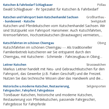
mit unseren festlich geschmückten schwarzen oder weißen
Kutschen & Fahrbedarf Schlagbauer
Pöllau
Landauer Hochzeitskutschen zum Standesamt, zur Kirche, zum
Ewald Schlagbauer - Ihr Spezialist für Kutschen & Fahrbedarf
Fototermin und zur...
Kutschen und Fahrsport beim Kutschenhandel Sachsen
Großharthau -
- bundesweit - Kutsche
Seeligstadt
Kutschen und Pferdekutschen vom Kutschenhandel Sachsen. Wir
sind Stützpunkt von Fahrsport Hansmeier. Auch Kutschfahrten,
Kremserfahrten, Hochzeitskutschen (Brautwagen) vermieten,
verkaufen wir. Kutschenzubehör, Kutschenteile bei Dresden.
Kutschfahrten im schönen Chiemgau
Obing
Kutschfahrten im schönen Chiemgau --- Als traditioneller
Familienbetrieb kutschieren wir Sie entspannt durch den
Chiemgau, mit Kutscherei - Schmiede - Fahrzeugbau in Obing
(Chiemgau, Nähe Chiemsee, Bayern)
Leitner Kutschen
Strasswalchen
Markus Leitner handelt mit Neu- und Gebrauchtkutschen für den
Fahrsport, das Gewerbe (z.B. Fiaker-Geschäft) und die Freizeit.
Nutzen Sie das technische Wissen über das Handwerk und die
Erfahrung in Kutschenservice und Kutschenreparatur von Markus
Historische u.moderne Kutschen, Restaurierung,
Seligenporten
Leitner. Markus Leitner bietet ein umfangreiches Angebot an
Fahrgeschirr, Fahrpferd, Fahrgebisse
Zubehör und Ersatzteilen...
ToniBauer Kutschen, historische und moderne Kutschen,
Restaurierung von Pferdekutschen, passende Fahrgeschirr,
Fahrgebisse für Fahrpferde