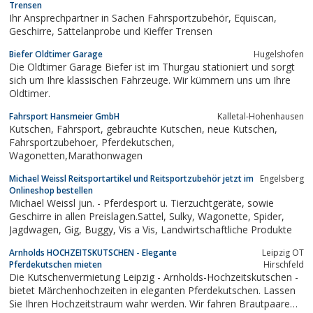
Trensen
Ihr Ansprechpartner in Sachen Fahrsportzubehör, Equiscan,
Geschirre, Sattelanprobe und Kieffer Trensen
Biefer Oldtimer Garage
Hugelshofen
Die Oldtimer Garage Biefer ist im Thurgau stationiert und sorgt
sich um Ihre klassischen Fahrzeuge. Wir kümmern uns um Ihre
Oldtimer.
Fahrsport Hansmeier GmbH
Kalletal-Hohenhausen
Kutschen, Fahrsport, gebrauchte Kutschen, neue Kutschen,
Fahrsportzubehoer, Pferdekutschen,
Wagonetten,Marathonwagen
Michael Weissl Reitsportartikel und Reitsportzubehör jetzt im
Engelsberg
Onlineshop bestellen
Michael Weissl jun. - Pferdesport u. Tierzuchtgeräte, sowie
Geschirre in allen Preislagen.Sattel, Sulky, Wagonette, Spider,
Jagdwagen, Gig, Buggy, Vis a Vis, Landwirtschaftliche Produkte
Arnholds HOCHZEITSKUTSCHEN - Elegante
Leipzig OT
Pferdekutschen mieten
Hirschfeld
Die Kutschenvermietung Leipzig - Arnholds-Hochzeitskutschen -
bietet Märchenhochzeiten in eleganten Pferdekutschen. Lassen
Sie Ihren Hochzeitstraum wahr werden. Wir fahren Brautpaare