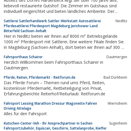
Abseits des Dorfes Hardenbeck liegt der über 100 Jahre alte,
liebevoll restaurierte Gutshof. Die Zimmer im Gutshaus sind
individuell eingerichtet und bieten ländliches Ambiente. Der
frühere Pferdestall ist jetzt ein Kinderhotel. Besonderes
Sattlerei Sattlerhandwerk Sattler-Werkstatt Autosattlerei
Nedlitz
Augenmerk gilt der Haltung und Zucht vom Aussterben
Pferdesattlerei Pferdesport Magdeburg Jerichower Land
bedrohter Haustierrassen: Bentheimer...
Bitterfeld Sachsen-Anhalt
Hier in Nedlitz bieten wir Ihnen auf 8000 m² Betriebsgelände
1000 m² Pferdesport mit Sattlerei. Eine weitere Filiale finden Sie
in Magdeburg (Sachsen-Anhalt), dort bieten wir Ihnen auf 300 m²
eine große Auswahl rund um den Pferdesport. Unsere Sattlerei
Fahrsporthaus Schairer
Dautmergen
besteht seit 1932 in dritter Generation. Wir fertigen nach alter
Herzlich Willkommen beim Fahrsporthaus Schairer in
Tradition...
Dautmergen.
Pferde, Reiten, Pferdemarkt - Reitforum.de
Bad Dürkheim
Das Pferde Forum – Themen rund ums Pferd, Reiten,
kostenloser Pferdemarkt, Reitbeteiligung von Privat,
Erfahrungsberichte Reiterhof/Reiturlaub: Reitforum.de
Fahrsport Lessing Marathon Dressur Wagonette Fahren
Wiernsheim
Driving Attelage
Alles für den Fahrsport
Kutschen-Center-Veh - Ihr Ansprechpartner in Sachen
Sugenheim
Fahrsportzubehör, Equiscan, Geschirre, Sattelanprobe, Kieffer