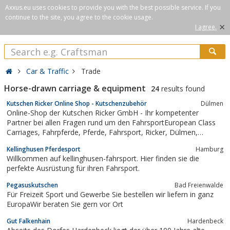
Axxus.eu uses cookies to provide you with the best possible service. If you
continue to the site, you agree to the cookie usage.
×
I agree.
Car & Traffic
Trade
Horse-drawn carriage & equipment
24
results found
Kutschen Ricker Online Shop - Kutschenzubehör
Dülmen
Online-Shop der Kutschen Ricker GmbH - Ihr kompetenter
Partner bei allen Fragen rund um den FahrsportEuropean Class
Carriages, Fahrpferde, Pferde, Fahrsport, Ricker, Dülmen,
Fahrsportboerse, Reitsport
Kellinghusen Pferdesport
Hamburg
Willkommen auf kellinghusen-fahrsport. Hier finden sie die
perfekte Ausrüstung für ihren Fahrsport.
Pegasuskutschen
Bad Freienwalde
Für Freizeit Sport und Gewerbe Sie bestellen wir liefern in ganz
EuropaWir beraten Sie gern vor Ort
Gut Falkenhain
Hardenbeck