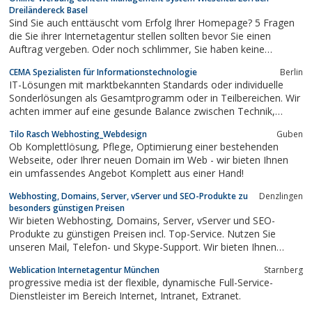
Dreiländereck Basel
Sind Sie auch enttäuscht vom Erfolg Ihrer Homepage? 5 Fragen
die Sie ihrer Internetagentur stellen sollten bevor Sie einen
Auftrag vergeben. Oder noch schlimmer, Sie haben keine
Besucher? Dann fordern Sie jetzt unseren Gratischeck an. Wir
CEMA Spezialisten für Informationstechnologie
Berlin
analysieren Ihre Seite und geben Tips für mehr Umsatz und
IT-Lösungen mit marktbekannten Standards oder individuelle
Gewinn über das Internet. Vermeiden...
Sonderlösungen ­als Gesamtprogramm oder in Teilbereichen. Wir
achten immer auf eine gesunde Balance zwischen Technik,
Organisation und Wirtschaftlichkeit.
Tilo Rasch Webhosting_Webdesign
Guben
Ob Komplettlösung, Pflege, Optimierung einer bestehenden
Webseite, oder Ihrer neuen Domain im Web - wir bieten Ihnen
ein umfassendes Angebot Komplett aus einer Hand!
Webhosting, Domains, Server, vServer und SEO-Produkte zu
Denzlingen
besonders günstigen Preisen
Wir bieten Webhosting, Domains, Server, vServer und SEO-
Produkte zu günstigen Preisen incl. Top-Service. Nutzen Sie
unseren Mail, Telefon- und Skype-Support. Wir bieten Ihnen
Webhosting + Support zum guten Preis. Gute Leistung ist unsere
Weblication Internetagentur München
Starnberg
Stärke. Unsere Pakete bieten Ihnen viel Spielraum, Ihr
progressive media ist der flexible, dynamische Full-Service-
Projekt/Vorhaben oder Ihre Firma...
Dienstleister im Bereich Internet, Intranet, Extranet.