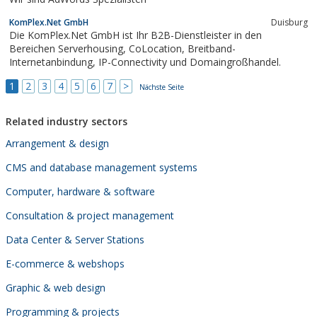
(CMS) Typo3 oder einen Onlineshop wünschen. FW...
KomPlex.Net GmbH
Duisburg
Die KomPlex.Net GmbH ist Ihr B2B-Dienstleister in den
Bereichen Serverhousing, CoLocation, Breitband-
Internetanbindung, IP-Connectivity und Domaingroßhandel.
1
2
3
4
5
6
7
>
Nächste Seite
Related industry sectors
Arrangement & design
CMS and database management systems
Computer, hardware & software
Consultation & project management
Data Center & Server Stations
E-commerce & webshops
Graphic & web design
Programming & projects