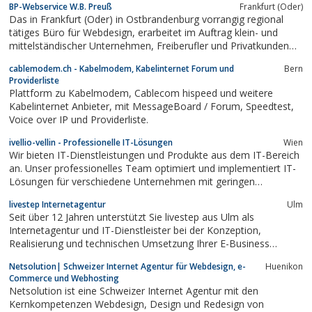
BP-Webservice W.B. Preuß
Frankfurt (Oder)
Das in Frankfurt (Oder) in Ostbrandenburg vorrangig regional
tätiges Büro für Webdesign, erarbeitet im Auftrag klein- und
mittelständischer Unternehmen, Freiberufler und Privatkunden
kundenorientierte Internetpräsentationen. Hierbei wird dem
cablemodem.ch - Kabelmodem, Kabelinternet Forum und
Bern
Kunden ein Gesamtpaket angeboten: Design, redaktionelle
Providerliste
Informationsaufbereitung, die...
Plattform zu Kabelmodem, Cablecom hispeed und weitere
Kabelinternet Anbieter, mit MessageBoard / Forum, Speedtest,
Voice over IP und Providerliste.
ivellio-vellin - Professionelle IT-Lösungen
Wien
Wir bieten IT-Dienstleistungen und Produkte aus dem IT-Bereich
an. Unser professionelles Team optimiert und implementiert IT-
Lösungen für verschiedene Unternehmen mit geringen
Gesamtkosten. Alle weiteren Informationen und wissenswerte
livestep Internetagentur
Ulm
Details zu den Leistungen, Produkten und dem Team, findet
Seit über 12 Jahren unterstützt Sie livestep aus Ulm als
man auf der Webseite unter...
Internetagentur und IT-Dienstleister bei der Konzeption,
Realisierung und technischen Umsetzung Ihrer E-Business
Projekte.
Netsolution| Schweizer Internet Agentur für Webdesign, e-
Huenikon
Commerce und Webhosting
Netsolution ist eine Schweizer Internet Agentur mit den
Kernkompetenzen Webdesign, Design und Redesign von