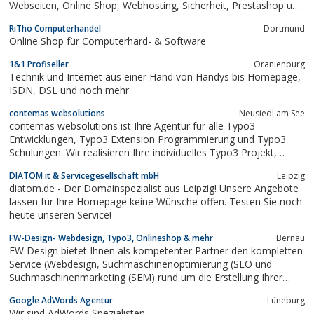
Webseiten, Online Shop, Webhosting, Sicherheit, Prestashop und
Wordpress
RiTho Computerhandel
Dortmund
Online Shop für Computerhard- & Software
1&1 Profiseller
Oranienburg
Technik und Internet aus einer Hand von Handys bis Homepage,
ISDN, DSL und noch mehr
contemas websolutions
Neusiedl am See
contemas websolutions ist Ihre Agentur für alle Typo3
Entwicklungen, Typo3 Extension Programmierung und Typo3
Schulungen. Wir realisieren Ihre individuelles Typo3 Projekt,
erstellen Ihre Template-Vorlagen in CSS und HTML und schulen
DIATOM it & Servicegesellschaft mbH
Leipzig
Ihre Mitarbeiter in allen Aspekten von Typo3. Gerne übernehmen
diatom.de - Der Domainspezialist aus Leipzig! Unsere Angebote
wir auch das Domain - und Typo3...
lassen für Ihre Homepage keine Wünsche offen. Testen Sie noch
heute unseren Service!
FW-Design- Webdesign, Typo3, Onlineshop & mehr
Bernau
FW Design bietet Ihnen als kompetenter Partner den kompletten
Service (Webdesign, Suchmaschinenoptimierung (SEO und
Suchmaschinenmarketing (SEM) rund um die Erstellung Ihrer
Webseite.Egal ob Sie eine statische HTML-Website, eine
Google AdWords Agentur
Lüneburg
Webseite mit dem modernen OpenSource Redaktionssystem
Wir sind AdWords Spezialisten