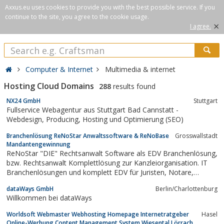
Axxus.eu uses cookies to provide you with the best possible service. If you
continue to the site, you agree to the cookie usage.
×
I agree.
Computer & Internet
Multimedia & internet
Hosting Cloud Domains
288
results found
NX24 GmbH
Stuttgart
Fullservice Webagentur aus Stuttgart Bad Cannstatt -
Webdesign, Producing, Hosting und Optimierung (SEO)
Branchenlösung ReNoStar Anwaltssoftware & ReNoBase
Grosswallstadt
Mandantengewinnung
ReNoStar "DIE" Rechtsanwalt Software als EDV Branchenlösung,
bzw. Rechtsanwalt Komplettlösung zur Kanzleiorganisation. IT
Branchenlösungen und komplett EDV für Juristen, Notare,
Steuerberater und Rechtsabteilungen.Für Kanzleigründer ebenso
dataWays GmbH
Berlin/Charlottenburg
geeignet wie für etablierte Kanzleien aller Größenordnungen, da...
Willkommen bei dataWays
Worldsoft Webmaster Webhosting Homepage Internetratgeber
Hasel
Online-Werbung Content Management System Wiesental Lörrach