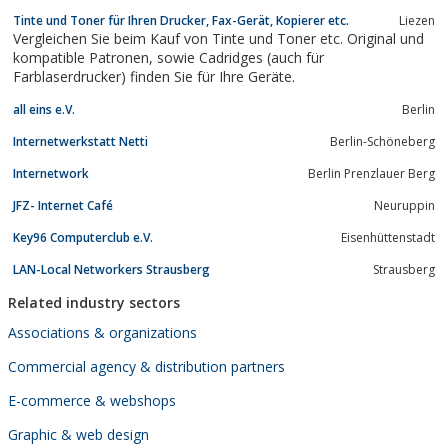
Die Atmosphäre ist bei Cybator einfach unschlagbar. Kommen
Tinte und Toner für Ihren Drucker, Fax-Gerät, Kopierer etc.
Liezen
Sie doch einfach mal vorbei und erleben Sie es selbst. Wir
Vergleichen Sie beim Kauf von Tinte und Toner etc. Original und
versprechen ihnen, dass Sie...
kompatible Patronen, sowie Cadridges (auch für
Farblaserdrucker) finden Sie für Ihre Geräte.
all eins e.V.
Berlin
Internetwerkstatt Netti
Berlin-Schöneberg
Internetwork
Berlin Prenzlauer Berg
JFZ- Internet Café
Neuruppin
Key96 Computerclub e.V.
Eisenhüttenstadt
LAN-Local Networkers Strausberg
Strausberg
Related industry sectors
Associations & organizations
Commercial agency & distribution partners
E-commerce & webshops
Graphic & web design