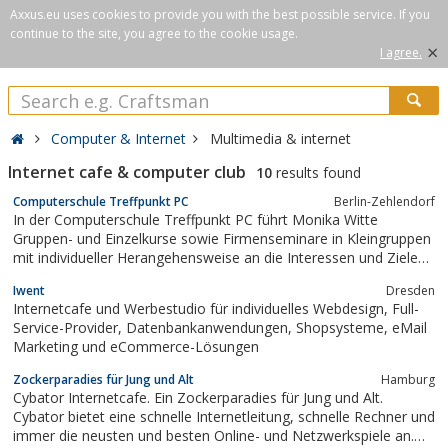
Axxus.eu uses cookies to provide you with the best possible service. If you
continue to the site, you agree to the cookie usage.
×
I agree.
Computer & Internet
Multimedia & internet
Internet cafe & computer club
10
results found
Computerschule Treffpunkt PC
Berlin-Zehlendorf
In der Computerschule Treffpunkt PC führt Monika Witte
Gruppen- und Einzelkurse sowie Firmenseminare in Kleingruppen
mit individueller Herangehensweise an die Interessen und Ziele
der Lernenden durch. Freude an der Arbeit mit dem PC wird
Iwent
Dresden
vermittelt.
Internetcafe und Werbestudio für individuelles Webdesign, Full-
Service-Provider, Datenbankanwendungen, Shopsysteme, eMail
Marketing und eCommerce-Lösungen
Zockerparadies für Jung und Alt
Hamburg
Cybator Internetcafe. Ein Zockerparadies für Jung und Alt.
Cybator bietet eine schnelle Internetleitung, schnelle Rechner und
immer die neusten und besten Online- und Netzwerkspiele an.