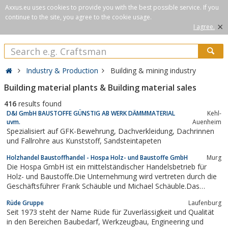
Axxus.eu uses cookies to provide you with the best possible service. If you
continue to the site, you agree to the cookie usage.
×
I agree.
Industry & Production
Building & mining industry
Building material plants & Building material sales
416
results found
D&I GmbH BAUSTOFFE GÜNSTIG AB WERK DÄMMMATERIAL
Kehl-
uvm.
Auenheim
Spezialisiert auf GFK-Bewehrung, Dachverkleidung, Dachrinnen
und Fallrohre aus Kunststoff, Sandsteintapeten
Holzhandel Baustoffhandel - Hospa Holz- und Baustoffe GmbH
Murg
Die Hospa GmbH ist ein mittelständischer Handelsbetrieb für
Holz- und Baustoffe.Die Unternehmung wird vertreten durch die
Geschäftsführer Frank Schäuble und Michael Schäuble.Das
Unternehmen wird nach den Grundsätzen der Fairness, der
Rüde Gruppe
Laufenburg
Ehrlichkeit und dem menschlichen Umgang miteinander
Seit 1973 steht der Name Rüde für Zuverlässigkeit und Qualität
geführt.Erfahren Sie mehr über...
in den Bereichen Baubedarf, Werkzeugbau, Engineering und