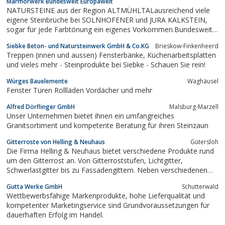
Marmorwerk Bundesweit Europaweit
NATURSTEINE aus der Region ALTMÜHLTALausreichend viele
eigene Steinbrüche bei SOLNHOFENER und JURA KALKSTEIN,
sogar für jede Farbtönung ein eigenes Vorkommen.Bundesweit
und Europaweit ja Weltweit lieferbar. NATURSTEINE aus aller
Siebke Beton- und Natursteinwerk GmbH & Co.KG
Brieskow-Finkenheerd
WELT auf Lager, sofort bereit als Einzel- oder Kombinations-
Treppen (innen und aussen) Fensterbänke, Küchenarbeitsplatten
MaterialNATURSTEINE wie von einer...
und vieles mehr - Steinprodukte bei Siebke - Schauen Sie rein!
Würges Bauelemente
Waghäusel
Fenster Türen Rollläden Vordächer und mehr
Alfred Dörflinger GmbH
Malsburg-Marzell
Unser Unternehmen bietet ihnen ein umfangreiches
Granitsortiment und kompetente Beratung für ihren Steinzaun
Gitterroste von Helling & Neuhaus
Gütersloh
Die Firma Helling & Neuhaus bietet verschiedene Produkte rund
um den Gitterrost an. Von Gitterroststufen, Lichtgitter,
Schwerlastgitter bis zu Fassadengittern. Neben verschiedenen
Abmessungen von Höhe, Breite, Ausschnitten, Größe der
Gutta Werke GmbH
Schutterwald
Maschen usw. ist es ebenfalls möglich, diese individuell zu
Wettbewerbsfähige Markenprodukte, hohe Lieferqualität und
bestimmen und anfertigen zu...
kompetenter Marketingservice sind Grundvoraussetzungen für
dauerhaften Erfolg im Handel.