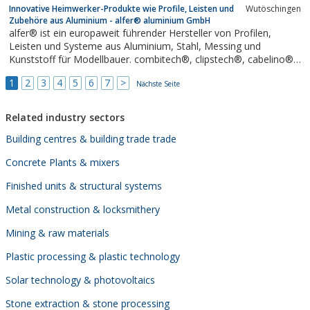
Innovative Heimwerker-Produkte wie Profile, Leisten und
Wutöschingen
Zubehöre aus Aluminium - alfer® aluminium GmbH
alfer® ist ein europaweit führender Hersteller von Profilen,
Leisten und Systeme aus Aluminium, Stahl, Messing und
Kunststoff für Modellbauer. combitech®, clipstech®, cabelino®,
logika®.
1
2
3
4
5
6
7
>
Nächste Seite
Related industry sectors
Building centres & building trade trade
Concrete Plants & mixers
Finished units & structural systems
Metal construction & locksmithery
Mining & raw materials
Plastic processing & plastic technology
Solar technology & photovoltaics
Stone extraction & stone processing