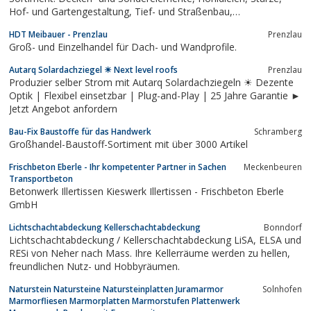
Hof- und Gartengestaltung, Tief- und Straßenbau,
Transportbeton u.v.a.m.
HDT Meibauer - Prenzlau
Prenzlau
Groß- und Einzelhandel für Dach- und Wandprofile.
Autarq Solardachziegel ☀ Next level roofs
Prenzlau
Produzier selber Strom mit Autarq Solardachziegeln ☀ Dezente
Optik | Flexibel einsetzbar | Plug-and-Play | 25 Jahre Garantie ►
Jetzt Angebot anfordern
Bau-Fix Baustoffe für das Handwerk
Schramberg
Großhandel-Baustoff-Sortiment mit über 3000 Artikel
Frischbeton Eberle - Ihr kompetenter Partner in Sachen
Meckenbeuren
Transportbeton
Betonwerk Illertissen Kieswerk Illertissen - Frischbeton Eberle
GmbH
Lichtschachtabdeckung Kellerschachtabdeckung
Bonndorf
Lichtschachtabdeckung / Kellerschachtabdeckung LiSA, ELSA und
RESi von Neher nach Mass. Ihre Kellerräume werden zu hellen,
freundlichen Nutz- und Hobbyräumen.
Naturstein Natursteine Natursteinplatten Juramarmor
Solnhofen
Marmorfliesen Marmorplatten Marmorstufen Plattenwerk