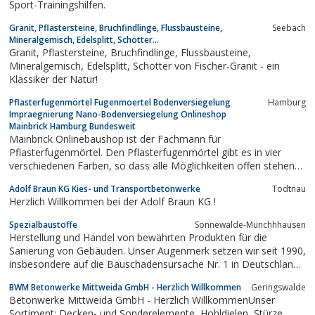
Sport-Trainingshilfen.
Granit, Pflastersteine, Bruchfindlinge, Flussbausteine,
Seebach
Mineralgemisch, Edelsplitt, Schotter...
Granit, Pflastersteine, Bruchfindlinge, Flussbausteine,
Mineralgemisch, Edelsplitt, Schotter von Fischer-Granit - ein
Klassiker der Natur!
Pflasterfugenmörtel Fugenmoertel Bodenversiegelung
Hamburg
Impraegnierung Nano-Bodenversiegelung Onlineshop
Mainbrick Hamburg Bundesweit
Mainbrick Onlinebaushop ist der Fachmann für
Pflasterfugenmörtel. Den Pflasterfugenmörtel gibt es in vier
verschiedenen Farben, so dass alle Möglichkeiten offen stehen
für einen eine farblich abgestimmte Terrasse. Das
Adolf Braun KG Kies- und Transportbetonwerke
Todtnau
Leistungsspektrum umfasst Pflasterfugenmörtel, Nano
Herzlich Willkommen bei der Adolf Braun KG !
Bodenversieglung sowie Imprägnierungen für alle Bereiche...
Spezialbaustoffe
Sonnewalde-Münchhhausen
Herstellung und Handel von bewährten Produkten für die
Sanierung von Gebäuden. Unser Augenmerk setzen wir seit 1990,
insbesondere auf die Bauschadensursache Nr. 1 in Deutschland,
Wasser in all seinen Zustandsformen von der Gebäudesubstanz
BWM Betonwerke Mittweida GmbH - Herzlich Willkommen
Geringswalde
sinnvoll, effektiv und nachhaaltig fern zu halten.Wir beraten, und
Betonwerke Mittweida GmbH - Herzlich WillkommenUnser
zeigen...
Sortiment: Decken- und Sonderelemente, Hohldielen, Stürze,