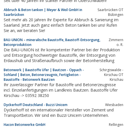
Seit über 40 Jahren Ihr starker Partner in Oberschwaben!
Abbruch & Beton tanken | Meyer & Weil GmbH in
Saarbrücken OT
Saarbrücken
Bübingen
Seit mehr als 20 Jahren Ihr Experte für Abbruch & Sanierung im
Saarland. Jetzt auch ganz einfach Beton tanken bei uns! Rufen
Sie an, wir beraten Sie!
BAU-UNION – mineralische Baustoffe, Baustoff-Entsorgung,
Zimmern
Betonproduktion
o. R.
Die BAU-UNION ist Ihr kompetenter Partner bei der Produktion
und Entsorgung hochwertiger Baustoffe, der Entsorgung von
Erdaushub und Straßenaufbruch sowie der Betonherstellung
Betonwerk | Baustoffe Ufer | Bautzen - Oppach -
Schirgiswalde -
Sohland | Beton, Betonerzeugnis, Fertigbeton -
Kirschau OT
Baustoffe - Betonwerk Bautzen
Kirschau
Ihr zuverlässiger Partner für Baustoffe und Betonerzeugnisse
incl. Einzelanfertigungen im Landkreis Bautzen. Baustoffe Ufer
Kirschau -> 03592 38250
Dyckerhoff Deutschland - Buzzi Unicem
Wiesbaden
Dyckerhoff ist ein internationaler Hersteller von Zement und
Transportbeton. Wir sind ein Buzzi Unicem Unternehmen.
Hacon Betonwerke GmbH
Rellingen