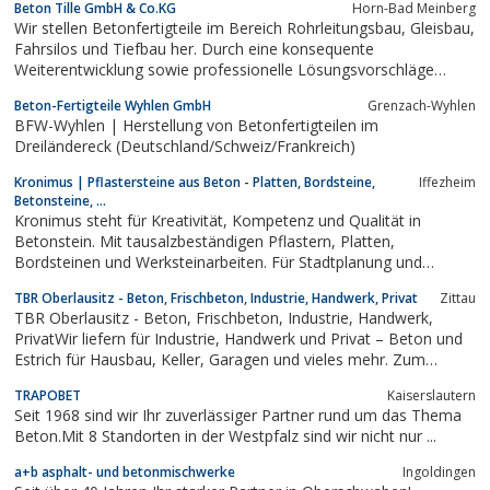
Beton Tille GmbH & Co.KG
Horn-Bad Meinberg
Wir stellen Betonfertigteile im Bereich Rohrleitungsbau, Gleisbau,
Fahrsilos und Tiefbau her. Durch eine konsequente
Weiterentwicklung sowie professionelle Lösungsvorschläge
bieten wir für jeden Kunden die beste Umsetzungsvariante und
Beton-Fertigteile Wyhlen GmbH
Grenzach-Wyhlen
somit den größtmöglichen Nutzen.
BFW-Wyhlen | Herstellung von Betonfertigteilen im
Dreiländereck (Deutschland/Schweiz/Frankreich)
Kronimus | Pflastersteine aus Beton - Platten, Bordsteine,
Iffezheim
Betonsteine, ...
Kronimus steht für Kreativität, Kompetenz und Qualität in
Betonstein. Mit tausalzbeständigen Pflastern, Platten,
Bordsteinen und Werksteinarbeiten. Für Stadtplanung und
Gartenbau.
TBR Oberlausitz - Beton, Frischbeton, Industrie, Handwerk, Privat
Zittau
TBR Oberlausitz - Beton, Frischbeton, Industrie, Handwerk,
PrivatWir liefern für Industrie, Handwerk und Privat – Beton und
Estrich für Hausbau, Keller, Garagen und vieles mehr. Zum
Einbau unserer Betone stellen wir Ihnen Betonpumpen zur
TRAPOBET
Kaiserslautern
Verfügung.
Seit 1968 sind wir Ihr zuverlässiger Partner rund um das Thema
Beton.Mit 8 Standorten in der Westpfalz sind wir nicht nur ...
a+b asphalt- und betonmischwerke
Ingoldingen