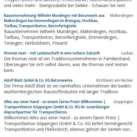
und vieles mehr - Steinprodukte bei Siebke - Schauen Sie rein!
Bauunternehmung Wilhelm Mundinger mit Betonwerk aus
Malterdingen
Malterdingen bei Emmendingen im Breisgau, Hochbau,
Tiefbau,Transportbeton, Betonfertigteile
Bauunternehmen Wilhelm Mundinger, Malterdingen, Hochbau,
Tiefbau, Transportbeton, Betonfertigteile, Emmendingen,
Teningen, Herbolzheim, Freiamt
thomas next – mit Leidenschaft in eine sichere Zukunft
Luckau
Die thomas next ist ein Traditionsunternehmen in Familienhand.
Überzeugen Sie sich selbst davon, was die thomas next leisten
kann.
Adolf Blatt GmbH & Co. KG Betonwerke
Kirchheim am Neckar
Die Firma Adolf Blatt ist ein namhaftes Unternehmen der baden-
württembergischen Baustoffindustrie mit langer Tradition.
Alles aus einer Hand - zu einem fairen Preis! Willkommen |
Göppingen
Transportbeton Göppingen GmbH & Co. KG ihr zuverlässiger
Anprechpartner für Transportbeton,
Willkommen Alles aus einer Hand - zu einem fairen Preis! |
Transportbeton Göppingen GmbH & Co. KG liefert termingerecht
Transportbeton und Fließestrich, ebenso gehört der Verleih von
Betonpumpen zum Portfolio.