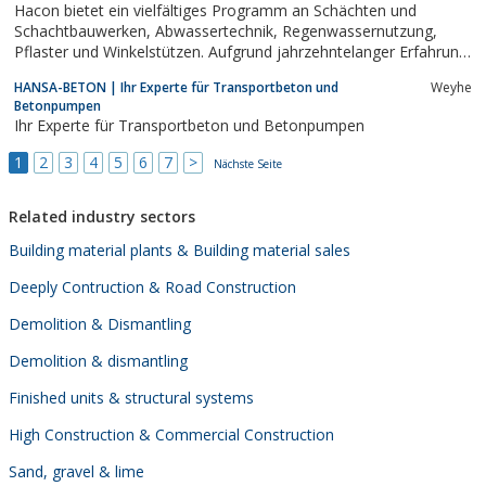
Hacon bietet ein vielfältiges Programm an Schächten und
Schachtbauwerken, Abwassertechnik, Regenwassernutzung,
Pflaster und Winkelstützen. Aufgrund jahrzehntelanger Erfahrung
und unseres Know-hows sind wir ein zuverlässiger Partner für die
HANSA-BETON | Ihr Experte für Transportbeton und
Weyhe
verschiedensten Bauvorhaben.
Betonpumpen
Ihr Experte für Transportbeton und Betonpumpen
1
2
3
4
5
6
7
>
Nächste Seite
Related industry sectors
Building material plants & Building material sales
Deeply Contruction & Road Construction
Demolition & Dismantling
Demolition & dismantling
Finished units & structural systems
High Construction & Commercial Construction
Sand, gravel & lime