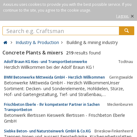
Axxus.eu uses cookies to provide you with the best possible service. If you
continue to the site, you agree to the cookie usage.
×
I agree.
Industry & Production
Building & mining industry
Concrete Plants & mixers
219
results found
Adolf Braun KG Kies- und Transportbetonwerke
Todtnau
Herzlich Willkommen bei der Adolf Braun KG !
BWM Betonwerke Mittweida GmbH - Herzlich Willkommen
Geringswalde
Betonwerke Mittweida GmbH - Herzlich WillkommenUnser
Sortiment: Decken- und Sonderelemente, Hohldielen, Stürze,
Hof- und Gartengestaltung, Tief- und Straßenbau,
Transportbeton u.v.a.m.
Frischbeton Eberle - Ihr kompetenter Partner in Sachen
Meckenbeuren
Transportbeton
Betonwerk Illertissen Kieswerk Illertissen - Frischbeton Eberle
GmbH
Siebke Beton- und Natursteinwerk GmbH & Co.KG
Brieskow-Finkenheerd
Treppen (innen und aussen) Fensterbänke, Küchenarbeitsplatten