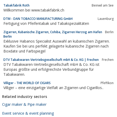
einer kubanischen Filmkulisse entnommen scheint, kann man
Tabakfabrik Roth
Beinwil am See
gemütlich seine LA GALANA Zigarre rauchen, einen Kaffee dazu
Willkommen bei www.tabakfabrik.ch
trinken und den kubanischen...
DTM - DAN TOBACCO MANUFACTURING GmbH
Lauenburg
Fertigung von Pfeifentabak und Tabakspezialitäten
Zigarren, Kubanische Zigarren, Cohiba, Zigarren Herzog am Hafen
Berlin
Berlin
Exklusive Habanos Specialist Auswahl an kubanischen Zigarren.
Kaufen Sie bei uns perfekt gelagerte kubanische Zigarren nach
Boxdate und Farbspiegel
DTV Tabakwaren-Vertriebsgesellschaft mbH & Co. KG | Frechen
Frechen
DTV Tabakwaren-Vertriebsgesellschaft mbH & Co. KG ist
Europas größte und erfolgreichste Verbundgruppe für
Tabakwaren.
Villiger - THE WORLD OF CIGARS
Pfeffikon
Villiger – eine einzigartige Vielfalt an Zigarren und Cigarillos..
Related industry sectors
Cigar maker & Pipe maker
Event service & event planning