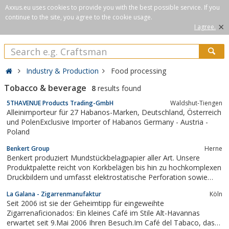
Axxus.eu uses cookies to provide you with the best possible service. If you
continue to the site, you agree to the cookie usage.
×
I agree.
Industry & Production
Food processing
Tobacco & beverage
8
results found
5THAVENUE Products Trading-GmbH
Waldshut-Tiengen
Alleinimporteur für 27 Habanos-Marken, Deutschland, Österreich
und PolenExclusive Importer of Habanos Germany - Austria -
Poland
Benkert Group
Herne
Benkert produziert Mundstückbelagpapier aller Art. Unsere
Produktpalette reicht von Korkbelägen bis hin zu hochkomplexen
Druckbildern und umfasst elektrostatische Perforation sowie
Laserperforation.
La Galana - Zigarrenmanufaktur
Köln
Seit 2006 ist sie der Geheimtipp für eingeweihte
Zigarrenaficionados: Ein kleines Café im Stile Alt-Havannas
erwartet seit 9.Mai 2006 Ihren Besuch.Im Café del Tabaco, das