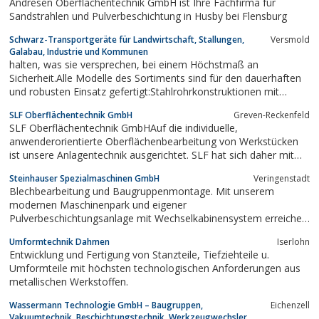
Andresen Oberflächentechnik GmbH ist Ihre Fachfirma für
Sandstrahlen und Pulverbeschichtung in Husby bei Flensburg
Schwarz-Transportgeräte für Landwirtschaft, Stallungen,
Versmold
Galabau, Industrie und Kommunen
halten, was sie versprechen, bei einem Höchstmaß an
Sicherheit.Alle Modelle des Sortiments sind für den dauerhaften
und robusten Einsatz gefertigt:Stahlrohrkonstruktionen mit
starkwandigem Stahlblech, flüssigkeitsdichte
SLF Oberflächentechnik GmbH
Greven-Reckenfeld
Schweißnähte,widerstandsfähige Pulverbeschichtung
SLF Oberflächentechnik GmbHAuf die individuelle,
anwenderorientierte Oberflächenbearbeitung von Werkstücken
ist unsere Anlagentechnik ausgerichtet. SLF hat sich daher mit
zwei Werken zu einem leistungsfähigen Hersteller für Fragen
Steinhauser Spezialmaschinen GmbH
Veringenstadt
rund um die Strahl-, Lackier- und Fördertechnik für
Blechbearbeitung und Baugruppenmontage. Mit unserem
Großkomponenten entwickelt. So findet...
modernen Maschinenpark und eigener
Pulverbeschichtungsanlage mit Wechselkabinensystem erreichen
wir höchste Qualitätsstandards verbunden mit einer flexiblen
Umformtechnik Dahmen
Iserlohn
Fertigung.
Entwicklung und Fertigung von Stanzteile, Tiefziehteile u.
Umformteile mit höchsten technologischen Anforderungen aus
metallischen Werkstoffen.
Wassermann Technologie GmbH – Baugruppen,
Eichenzell
Vakuumtechnik, Beschichtungstechnik, Werkzeugwechsler,