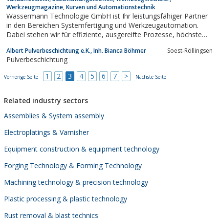
Werkzeugmagazine, Kurven und Automationstechnik
Wassermann Technologie GmbH ist Ihr leistungsfähiger Partner
in den Bereichen Systemfertigung und Werkzeugautomation.
Dabei stehen wir für effiziente, ausgereifte Prozesse, höchste
Qualität und über 40 Jahre Erfahrung in Entwicklung und
Albert Pulverbeschichtung e.K., Inh. Bianca Böhmer
Soest-Röllingsen
Fertigung.
Pulverbeschichtung
1
2
3
4
5
6
7
>
Vorherige Seite
Nächste Seite
Related industry sectors
Assemblies & System assembly
Electroplatings & Varnisher
Equipment construction & equipment technology
Forging Technology & Forming Technology
Machining technology & precision technology
Plastic processing & plastic technology
Rust removal & blast technics