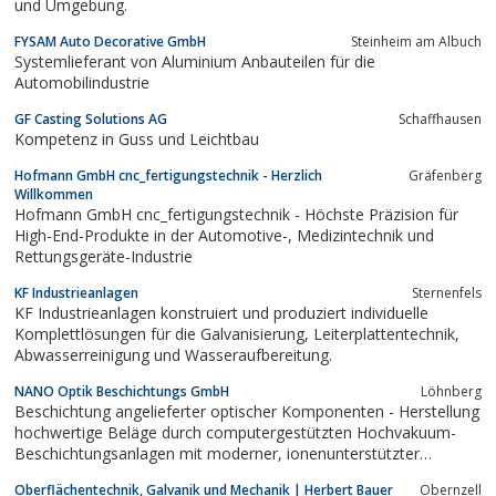
und Umgebung.
FYSAM Auto Decorative GmbH
Steinheim am Albuch
Systemlieferant von Aluminium Anbauteilen für die
Automobilindustrie
GF Casting Solutions AG
Schaffhausen
Kompetenz in Guss und Leichtbau
Hofmann GmbH cnc_fertigungstechnik - Herzlich
Gräfenberg
Willkommen
Hofmann GmbH cnc_fertigungstechnik - Höchste Präzision für
High-End-Produkte in der Automotive-, Medizintechnik und
Rettungsgeräte-Industrie
KF Industrieanlagen
Sternenfels
KF Industrieanlagen konstruiert und produziert individuelle
Komplettlösungen für die Galvanisierung, Leiterplattentechnik,
Abwasserreinigung und Wasseraufbereitung.
NANO Optik Beschichtungs GmbH
Löhnberg
Beschichtung angelieferter optischer Komponenten - Herstellung
hochwertige Beläge durch computergestützten Hochvakuum-
Beschichtungsanlagen mit moderner, ionenunterstützter
Bedampfungstechnik
Oberflächentechnik, Galvanik und Mechanik | Herbert Bauer
Obernzell