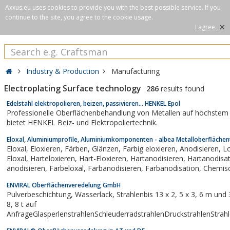
Axxus.eu uses cookies to provide you with the best possible service. If you
continue to the site, you agree to the cookie usage.
×
I agree.
Industry & Production
Manufacturing
Electroplating Surface technology
286
results found
Edelstahl elektropolieren, beizen, passivieren... HENKEL Epol
Professionelle Oberflächenbehandlung von Metallen auf höchstem 
bietet HENKEL Beiz- und Elektropoliertechnik.
Eloxal, Aluminiumprofile, Aluminiumkomponenten - albea Metalloberfläche
Eloxal, Eloxieren, Färben, Glänzen, Farbig eloxieren, Anodisieren, Lohneloxal, Lohneloxieren, Harteloxal, Hart-
Eloxal, Harteloxieren, Hart-Eloxieren, Hartanodisieren, Hartanodisation, Aluminium eloxieren, Aluminium
ENVIRAL Oberflächenveredelung GmbH
Pulverbeschichtung, Wasserlack, Strahlenbis 13 x 2, 5 x 3, 6 m und 3.000 kgSonderkonstruktionen darüber bis
8, 8 t auf
AnfrageGlasperlenstrahlenSchleuderradstrahlenDruckstrahlenStra
VorbehandlungAluminium...