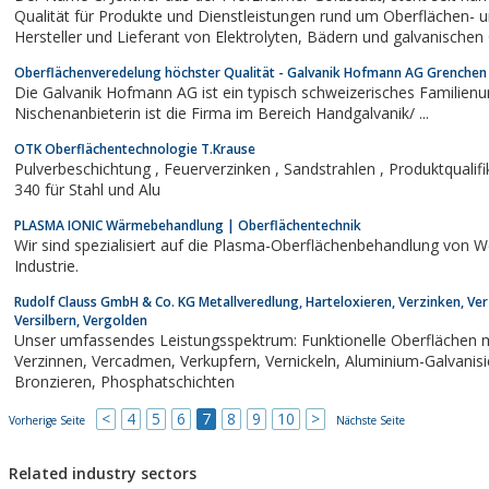
Qualität für Produkte und Dienstleistungen rund um Oberflächen- un
Hersteller und Lieferant von Elektrolyten, Bädern und galvanischen Geräten und Anlagen ist Jentner
mittlerweile weltweit...
Oberflächenveredelung höchster Qualität - Galvanik Hofmann AG Grenchen
Die Galvanik Hofmann AG ist ein typisch schweizerisches Familienun
Nischenanbieterin ist die Firma im Bereich Handgalvanik/ ...
OTK Oberflächentechnologie T.Krause
Pulverbeschichtung , Feuerverzinken , Sandstrahlen , Produktqualifikation der Deutschen Bahn nach TL 918
340 für Stahl und Alu
PLASMA IONIC Wärmebehandlung | Oberflächentechnik
Wir sind spezialisiert auf die Plasma-Oberflächenbehandlung von W
Industrie.
Rudolf Clauss GmbH & Co. KG Metallveredlung, Harteloxieren, Verzinken, Ver
Versilbern, Vergolden
Unser umfassendes Leistungsspektrum: Funktionelle Oberflächen mit Mehr
Verzinnen, Vercadmen, Verkupfern, Vernickeln, Aluminium-Galvanisieren, Versilbern, Vergolden,Weiß-
Bronzieren, Phosphatschichten
<
4
5
6
7
8
9
10
>
Vorherige Seite
Nächste Seite
Related industry sectors