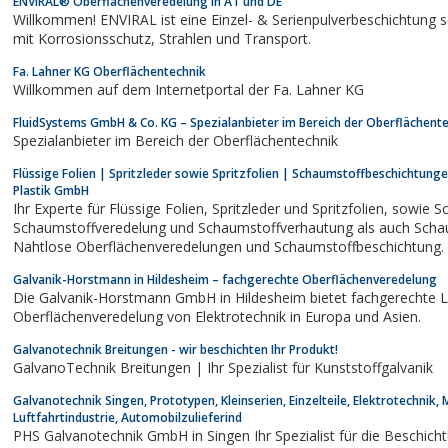
ENVIRAL® Oberflächenveredelung in AT und DE
Willkommen! ENVIRAL ist eine Einzel- & Serienpulverbeschichtung s
mit Korrosionsschutz, Strahlen und Transport.
Fa. Lahner KG Oberflächentechnik
Willkommen auf dem Internetportal der Fa. Lahner KG
FluidSystems GmbH & Co. KG – Spezialanbieter im Bereich der Oberflächent
Spezialanbieter im Bereich der Oberflächentechnik
Flüssige Folien | Spritzleder sowie Spritzfolien | Schaumstoffbeschichtun
Plastik GmbH
Ihr Experte für Flüssige Folien, Spritzleder und Spritzfolien, sowie Schaumstoffbeschichtungen,
Schaumstoffveredelung und Schaumstoffverhautung als auch Schaumstofflacke, Spri
Nahtlose Oberflächenveredelungen und Schaumstoffbeschichtung. Auch el
leitf&auml;hige...
Galvanik-Horstmann in Hildesheim – fachgerechte Oberflächenveredelung
Die Galvanik-Horstmann GmbH in Hildesheim bietet fachgerechte L
Oberflächenveredelung von Elektrotechnik in Europa und Asien.
Galvanotechnik Breitungen - wir beschichten Ihr Produkt!
GalvanoTechnik Breitungen | Ihr Spezialist für Kunststoffgalvanik
Galvanotechnik Singen, Prototypen, Kleinserien, Einzelteile, Elektrotechnik, 
Luftfahrtindustrie, Automobilzulieferind
PHS Galvanotechnik GmbH in Singen Ihr Spezialist für die Beschic