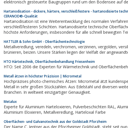
elektronisch gesteuerte Baugruppen rund um den Bodensee auf de
Hartanodisation - dickere, härtere, verschleißfestere - hartanodisierte tech
CERANOD®-Qualität
Hartanodisation ist eine Weiterentwicklung des normalen Verfahrens mit dick
verschleißfesteren Schichten. Hartanodisierte technische Oberflä
höchste Anforderungen, insbesondere für alle schnell bewegten Te
HATTLER & Sohn GmbH - Oberflächentechnologie
Metallveredlung, veredeln, verchromen, verzinnen, vergolden, versilbern, vernickeln, verzinken, verkupfern,
brünieren, beizen. Unsere Stärken liegen der Vielfalt der angewa
HTO Härtetechnik, Oberflächenbehandlung Friesenheim
HTO: Seit 2006 die Experten für Wärmetechnik und Oberflächenbeh
Metall ätzen in höchster Präzision | Micrometal
Hochpräzises photo-chemisches Ätzen: Micrometal ätzt kundenspezifische, komplexe Bauteil
Metall in sehr großen Stückzahlen. Aus Edelstahl und diversen weite
Branchen. In weltweit einzigartiger Genauigkeit.
Metalux
Experte für Aluminium Harteloxieren, Pulverbeschichten RAL, Aluminium-Glänzen, Chemisch Vernickeln,
Aluminium Eloxieren, Metallveredlung, Harteloxal Farbe
Oberflächen- und Galvanotechnik aus der Goldstadt Pforzheim
Der Name C. Jentner aus der Pforzheimer Goldstadt, steht seit nun mehr 30 Jahren als Garant für höchste