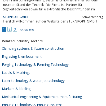
Die Firma Schilling-Marking Systems GmbH ist immer auf dem
neusten Stand der Technik. Die Firma ist Partner für
Signiertechniken sowie für elektrolytische Beschriftungen im
Bereich der industriellen Kennzeichnung und
STERNKOPF GMBH
Schwarzenberg
Produktkennzeichnung als auch für die dauerhafte
Herzlich willkommen auf der Website der STERNKOPF GMBH
Kennzeichnung von Medizinprodukten
1
2
3
Nächste Seite
Related industry sectors
Clamping systems & fixture construction
Engraving & embossment
Forging Technology & Forming Technology
Labels & Markings
Laser technology & water jet technology
Markers & labeling
Mechanical engineering & Equipment manufacturing
Printing Technology & Printing Systems