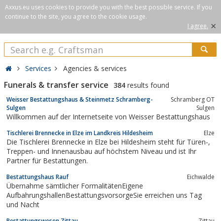
Axxus.eu uses cookies to provide you with the best possible service. If you
continue to the site, you agree to the cookie usage.
×
I agree.
Services
Agencies & services
Funerals & transfer service
384
results found
Weisser Bestattungshaus & Steinmetz Schramberg-
Schramberg OT
Sulgen
Sulgen
Willkommen auf der Internetseite von Weisser Bestattungshaus
Tischlerei Brennecke in Elze im Landkreis Hildesheim
Elze
Die Tischlerei Brennecke in Elze bei Hildesheim steht für Türen-,
Treppen- und Innenausbau auf höchstem Niveau und ist Ihr
Partner für Bestattungen.
Bestattungshaus Rauf
Eichwalde
Übernahme sämtlicher FormalitätenEigene
AufbahrungshallenBestattungsvorsorgeSie erreichen uns Tag
und Nacht
Bestattungswesen Zittau
Zittau