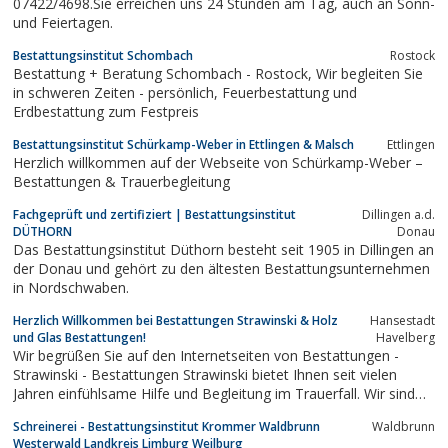
07422/4698.Sie erreichen uns 24 Stunden am Tag, auch an Sonn-
und Feiertagen.
Bestattungsinstitut Schombach
Rostock
Bestattung + Beratung Schombach - Rostock, Wir begleiten Sie
in schweren Zeiten - persönlich, Feuerbestattung und
Erdbestattung zum Festpreis
Bestattungsinstitut Schürkamp-Weber in Ettlingen & Malsch
Ettlingen
Herzlich willkommen auf der Webseite von Schürkamp-Weber –
Bestattungen & Trauerbegleitung
Fachgeprüft und zertifiziert | Bestattungsinstitut
Dillingen a.d.
DÜTHORN
Donau
Das Bestattungsinstitut Düthorn besteht seit 1905 in Dillingen an
der Donau und gehört zu den ältesten Bestattungsunternehmen
in Nordschwaben.
Herzlich Willkommen bei Bestattungen Strawinski & Holz
Hansestadt
und Glas Bestattungen!
Havelberg
Wir begrüßen Sie auf den Internetseiten von Bestattungen -
Strawinski - Bestattungen Strawinski bietet Ihnen seit vielen
Jahren einfühlsame Hilfe und Begleitung im Trauerfall. Wir sind
gern für Sie da.
Schreinerei - Bestattungsinstitut Krommer Waldbrunn
Waldbrunn
Westerwald Landkreis Limburg Weilburg