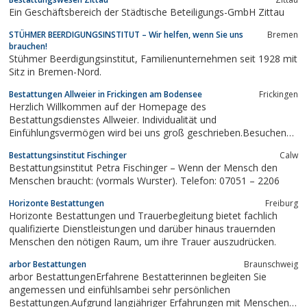
Ein Geschäftsbereich der Städtische Beteiligungs-GmbH Zittau
STÜHMER BEERDIGUNGSINSTITUT – Wir helfen, wenn Sie uns
Bremen
brauchen!
Stühmer Beerdigungsinstitut, Familienunternehmen seit 1928 mit
Sitz in Bremen-Nord.
Bestattungen Allweier in Frickingen am Bodensee
Frickingen
Herzlich Willkommen auf der Homepage des
Bestattungsdienstes Allweier. Individualität und
Einfühlungsvermögen wird bei uns groß geschrieben.Besuchen
sie uns unter www.bestattungenallweier.de
Bestattungsinstitut Fischinger
Calw
Bestattungsinstitut Petra Fischinger – Wenn der Mensch den
Menschen braucht: (vormals Wurster). Telefon: 07051 – 2206
Horizonte Bestattungen
Freiburg
Horizonte Bestattungen und Trauerbegleitung bietet fachlich
qualifizierte Dienstleistungen und darüber hinaus trauernden
Menschen den nötigen Raum, um ihre Trauer auszudrücken.
arbor Bestattungen
Braunschweig
arbor BestattungenErfahrene Bestatterinnen begleiten Sie
angemessen und einfühlsambei sehr persönlichen
Bestattungen.Aufgrund langjähriger Erfahrungen mit Menschen