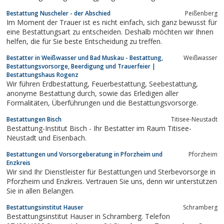
in Krisen und Trauerzeitenist uns immer bewusster geworden,
Bestattung Nuscheler - der Abschied
Peißenberg
wie wichtig es ist Menschenan der Schnittstelle zwischen Leben
Im Moment der Trauer ist es nicht einfach, sich ganz bewusst für
und Tod zu begleiten,nämlich...
eine Bestattungsart zu entscheiden. Deshalb möchten wir Ihnen
helfen, die für Sie beste Entscheidung zu treffen.
Bestatter in Weißwasser und Bad Muskau - Bestattung,
Weißwasser
Bestattungsvorsorge, Beerdigung und Trauerfeier |
Bestattungshaus Rogenz
Wir führen Erdbestattung, Feuerbestattung, Seebestattung,
anonyme Bestattung durch, sowie das Erledigen aller
Formalitäten, Überführungen und die Bestattungsvorsorge.
Bestattungen Bisch
Titisee-Neustadt
Bestattung-Institut Bisch - Ihr Bestatter im Raum Titisee-
Neustadt und Eisenbach.
Bestattungen und Vorsorgeberatung in Pforzheim und
Pforzheim
Enzkreis
Wir sind Ihr Dienstleister für Bestattungen und Sterbevorsorge in
Pforzheim und Enzkreis. Vertrauen Sie uns, denn wir unterstützen
Sie in allen Belangen.
Bestattungsinstitut Hauser
Schramberg
Bestattungsinstitut Hauser in Schramberg. Telefon