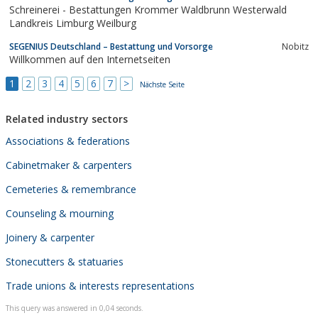
Schreinerei - Bestattungen Krommer Waldbrunn Westerwald
Landkreis Limburg Weilburg
SEGENIUS Deutschland – Bestattung und Vorsorge
Nobitz
Willkommen auf den Internetseiten
1
2
3
4
5
6
7
>
Nächste Seite
Related industry sectors
Associations & federations
Cabinetmaker & carpenters
Cemeteries & remembrance
Counseling & mourning
Joinery & carpenter
Stonecutters & statuaries
Trade unions & interests representations
This query was answered in 0,04 seconds.