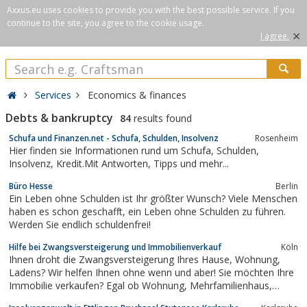
Axxus.eu uses cookies to provide you with the best possible service. If you
continue to the site, you agree to the cookie usage.
×
I agree.
Services
Economics & finances
Debts & bankruptcy
84
results found
Schufa und Finanzen.net - Schufa, Schulden, Insolvenz
Rosenheim
Hier finden sie Informationen rund um Schufa, Schulden,
Insolvenz, Kredit.Mit Antworten, Tipps und mehr...
Büro Hesse
Berlin
Ein Leben ohne Schulden ist Ihr größter Wunsch? Viele Menschen
haben es schon geschafft, ein Leben ohne Schulden zu führen.
Werden Sie endlich schuldenfrei!
Hilfe bei Zwangsversteigerung und Immobilienverkauf
Köln
Ihnen droht die Zwangsversteigerung Ihres Hause, Wohnung,
Ladens? Wir helfen Ihnen ohne wenn und aber! Sie möchten Ihre
Immobilie verkaufen? Egal ob Wohnung, Mehrfamilienhaus,
Gewerbe oder Grundstück! Unser Service ist zu 100 % kostenlos