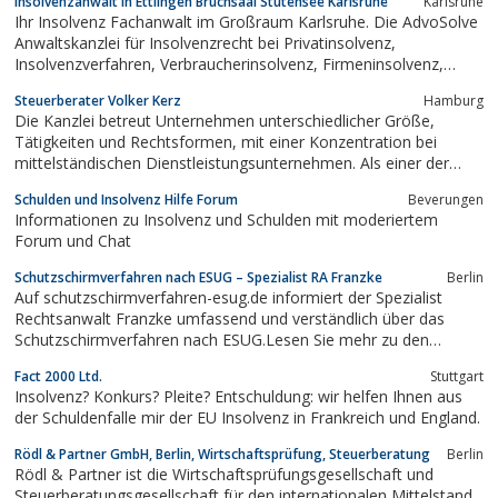
Insolvenzanwalt in Ettlingen Bruchsaal Stutensee Karlsruhe
Karlsruhe
– ohne Maklergebühren!
Ihr Insolvenz Fachanwalt im Großraum Karlsruhe. Die AdvoSolve
Anwaltskanzlei für Insolvenzrecht bei Privatinsolvenz,
Insolvenzverfahren, Verbraucherinsolvenz, Firmeninsolvenz,
Geschäftsführer Haftung, Insolvenz Anfechtung. Im Großraum
Steuerberater Volker Kerz
Hamburg
Rheinstetten, Ettlingen, Karlsruhe, Stutensee, Bruchsaal, Rastatt,
Die Kanzlei betreut Unternehmen unterschiedlicher Größe,
Waghäusel,...
Tätigkeiten und Rechtsformen, mit einer Konzentration bei
mittelständischen Dienstleistungsunternehmen. Als einer der
ersten „Fachberater für Sanierung und Insolvenzverwaltung“ in
Schulden und Insolvenz Hilfe Forum
Beverungen
Deutschland biete ich Fachberatungen zu den Themenbereichen
Informationen zu Insolvenz und Schulden mit moderiertem
Sanierung und Insolvenz an.
Forum und Chat
Schutzschirmverfahren nach ESUG – Spezialist RA Franzke
Berlin
Auf schutzschirmverfahren-esug.de informiert der Spezialist
Rechtsanwalt Franzke umfassend und verständlich über das
Schutzschirmverfahren nach ESUG.Lesen Sie mehr zu den
Artikeln• Schutzschirmverfahren zähmt Gläubiger !•
Fact 2000 Ltd.
Stuttgart
Sonderkündigungsrechte im Schutzschirmverfahren !•
Insolvenz? Konkurs? Pleite? Entschuldung: wir helfen Ihnen aus
Schutzschirmverfahren ≠ Pleite !• ESUG...
der Schuldenfalle mir der EU Insolvenz in Frankreich und England.
Rödl & Partner GmbH, Berlin, Wirtschaftsprüfung, Steuerberatung
Berlin
Rödl & Partner ist die Wirtschaftsprüfungsgesellschaft und
Steuerberatungsgesellschaft für den internationalen Mittelstand.