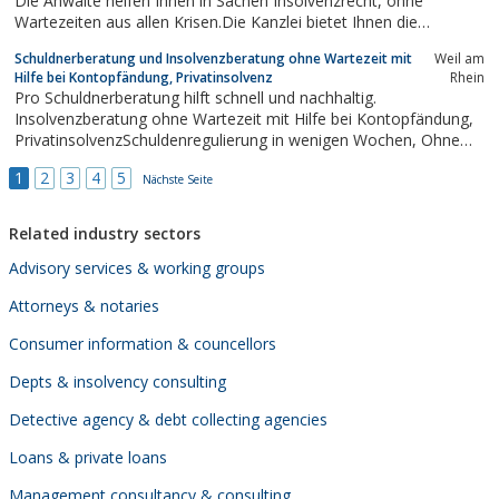
Die Anwälte helfen Ihnen in Sachen Insolvenzrecht, ohne
Wartezeiten aus allen Krisen.Die Kanzlei bietet Ihnen die
Möglichkeit einer außergerichtlichen Einigung in Form von
Schuldnerberatung und Insolvenzberatung ohne Wartezeit mit
Weil am
Vergleichen mit Ihren Gläubigern. Ebenso die Durchführung von
Hilfe bei Kontopfändung, Privatinsolvenz
Rhein
Verbraucher- und...
Pro Schuldnerberatung hilft schnell und nachhaltig.
Insolvenzberatung ohne Wartezeit mit Hilfe bei Kontopfändung,
PrivatinsolvenzSchuldenregulierung in wenigen Wochen, Ohne
Insolvenz Nachhaltig und diskret.
1
2
3
4
5
Nächste Seite
Related industry sectors
Advisory services & working groups
Attorneys & notaries
Consumer information & councellors
Depts & insolvency consulting
Detective agency & debt collecting agencies
Loans & private loans
Management consultancy & consulting