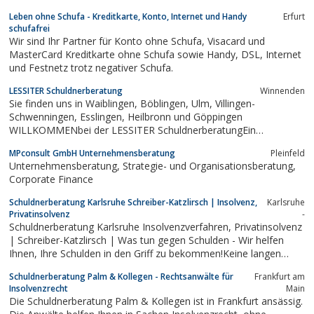
internationalen Inkasso und Debitorenmanagement. Die
Leben ohne Schufa - Kreditkarte, Konto, Internet und Handy
Erfurt
Erfahrungen aus über 30 Jahren Unternehmensgeschichte
schufafrei
sichern die Erstellung und Anwendung...
Wir sind Ihr Partner für Konto ohne Schufa, Visacard und
MasterCard Kreditkarte ohne Schufa sowie Handy, DSL, Internet
und Festnetz trotz negativer Schufa.
LESSITER Schuldnerberatung
Winnenden
Sie finden uns in Waiblingen, Böblingen, Ulm, Villingen-
Schwenningen, Esslingen, Heilbronn und Göppingen
WILLKOMMENbei der LESSITER SchuldnerberatungEin
schuldenfreies Leben.
MPconsult GmbH Unternehmensberatung
Pleinfeld
Unternehmensberatung, Strategie- und Organisationsberatung,
Corporate Finance
Schuldnerberatung Karlsruhe Schreiber-Katzlirsch | Insolvenz,
Karlsruhe
Privatinsolvenz
-
Schuldnerberatung Karlsruhe Insolvenzverfahren, Privatinsolvenz
| Schreiber-Katzlirsch | Was tun gegen Schulden - Wir helfen
Ihnen, Ihre Schulden in den Griff zu bekommen!Keine langen
Wartezeiten, Günstiges Beratungshonorar, Kostenlose Info-
Schuldnerberatung Palm & Kollegen - Rechtsanwälte für
Frankfurt am
Vorträge.
Insolvenzrecht
Main
Die Schuldnerberatung Palm & Kollegen ist in Frankfurt ansässig.