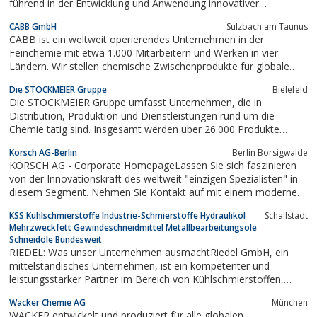
führend in der Entwicklung und Anwendung innovativer
Hochleistungsmaterialien.
CABB GmbH
Sulzbach am Taunus
CABB ist ein weltweit operierendes Unternehmen in der
Feinchemie mit etwa 1.000 Mitarbeitern und Werken in vier
Ländern. Wir stellen chemische Zwischenprodukte für globale
Schlüsselindustrien her und bieten unseren Kunden in der
Die STOCKMEIER Gruppe
Bielefeld
gesamten chemischen und pharmazeutischen Industrie Produkte
Die STOCKMEIER Gruppe umfasst Unternehmen, die in
an.
Distribution, Produktion und Dienstleistungen rund um die
Chemie tätig sind. Insgesamt werden über 26.000 Produkte
gehandelt und produziert. Damit werden mehr als 30.000 Kunden
Korsch AG-Berlin
Berlin Borsigwalde
weltweit versorgt.
KORSCH AG - Corporate HomepageLassen Sie sich faszinieren
von der Innovationskraft des weltweit "einzigen Spezialisten" in
diesem Segment. Nehmen Sie Kontakt auf mit einem modernen
Unternehmen im Herzen Deutschlands, an einem der
KSS Kühlschmierstoffe Industrie-Schmierstoffe Hydrauliköl
Schallstadt
attraktivsten Standorte in Europa.
Mehrzweckfett Gewindeschneidmittel Metallbearbeitungsöle
Schneidöle Bundesweit
RIEDEL: Was unser Unternehmen ausmachtRiedel GmbH, ein
mittelständisches Unternehmen, ist ein kompetenter und
leistungsstarker Partner im Bereich von Kühlschmierstoffen,
Serviceprodukten und Dienstleistungen auf dem Sektor Chemie-
Wacker Chemie AG
München
Technik. Durch mehr als 50 Jahre Firmengeschichte verfügen wir
WACKER entwickelt und produziert für alle globalen