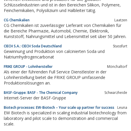
über ausgezeichnetes und...
Schlüsselindustrien und ist in den Bereichen Silikon, Polymere,
Feinchemikalien, Polysilizium und Halbleiter tätig.
CG Chemikalien
Laatzen
CG Chemikalien ist zuverlässiger Lieferant von Chemikalien für
die Bereiche Pharmazie, Automobil, Chemie, Elektronik,
Kunststoff, Nahrungsmittel und Lebensmittel seit über 50 Jahren.
CIECH S.A.: CIECH Soda Deutschland
Stassfurt
Gewinnung und Produktion von calcinierten Soda und
Natriumhydrogencarbonat
FRIKE GROUP - Lohnhersteller
Mönchaltorf
Als einer der führenden Full Service Dienstleister in der
Lohnherstellung bietet die FRIKE GROUP umfassende
Produktionslösungen an.
BASF-Gruppe: BASF - The Chemical Company
Schwarzheide
Internet-Server der BASF-Gruppe
Biotech processes: EW-Biotech – Your scale up partner for success
Leuna
EW Biotech is specialized in scaling industrial biotechnology from
laboratory and pilot scale to demonstration and commercial
scale.