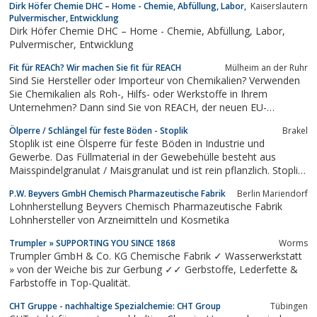
Dirk Höfer Chemie DHC – Home - Chemie, Abfüllung, Labor,
Kaiserslautern
Pulvermischer, Entwicklung
Dirk Höfer Chemie DHC – Home - Chemie, Abfüllung, Labor,
Pulvermischer, Entwicklung
Fit für REACh? Wir machen Sie fit für REACH
Mülheim an der Ruhr
Sind Sie Hersteller oder Importeur von Chemikalien? Verwenden
Sie Chemikalien als Roh-, Hilfs- oder Werkstoffe in Ihrem
Unternehmen? Dann sind Sie von REACH, der neuen EU-
Chemikalienverordnung, betroffen. Die Experten der CONCEPTEC
Ölperre / Schlängel für feste Böden - Stoplik
Brakel
GmbH unterstützen Sie bei der praxisorientierten Umsetzung der
Stoplik ist eine Ölsperre für feste Böden in Industrie und
mit REACH verbundenen Pflichten....
Gewerbe. Das Füllmaterial in der Gewebehülle besteht aus
Maisspindelgranulat / Maisgranulat und ist rein pflanzlich. Stoplik
saugt bis zum 5-fachen seines Gewichtes und ist schnell und
P.W. Beyvers GmbH Chemisch Pharmazeutische Fabrik
Berlin Mariendorf
effektiv an Maschinen als Aufsaugmittel und/oder Sperre für Öl-
Lohnherstellung Beyvers Chemisch Pharmazeutische Fabrik
Leckagen und viele...
Lohnhersteller von Arzneimitteln und Kosmetika
Trumpler » SUPPORTING YOU SINCE 1868
Worms
Trumpler GmbH & Co. KG Chemische Fabrik ✓ Wasserwerkstatt
» von der Weiche bis zur Gerbung ✓✓ Gerbstoffe, Lederfette &
Farbstoffe in Top-Qualität.
CHT Gruppe - nachhaltige Spezialchemie: CHT Group
Tübingen