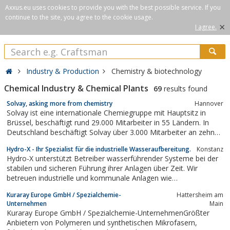
Axxus.eu uses cookies to provide you with the best possible service. If you
continue to the site, you agree to the cookie usage.
×
I agree.
Industry & Production
Chemistry & biotechnology
Chemical Industry & Chemical Plants
69
results found
Solvay, asking more from chemistry
Hannover
Solvay ist eine internationale Chemiegruppe mit Hauptsitz in
Brüssel, beschäftigt rund 29.000 Mitarbeiter in 55 Ländern. In
Deutschland beschäftigt Solvay über 3.000 Mitarbeiter an zehn
Standorten.
Hydro-X - Ihr Spezialist für die industrielle Wasseraufbereitung.
Konstanz
Hydro-X unterstützt Betreiber wasserführender Systeme bei der
stabilen und sicheren Führung ihrer Anlagen über Zeit. Wir
betreuen industrielle und kommunale Anlagen wie
Dampfkesselanlagen, Verdunstungskühlanlagen sowie Heiz- und
Kuraray Europe GmbH / Spezialchemie-
Hattersheim am
Nahwärmenetze. Im Fokus stehen die fachliche Einordnung von
Unternehmen
Main
Wasserwerten, regelmäßige Analysen,...
Kuraray Europe GmbH / Spezialchemie-UnternehmenGrößter
Anbietern von Polymeren und synthetischen Mikrofasern,