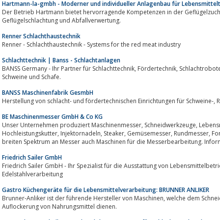
Hartmann-la-gmbh - Moderner und individueller Anlagenbau für Lebensmittel
Der Betrieb Hartmann bietet hervorragende Kompetenzen in der Geflügelzucht, Schweinezucht, Brütereitechn
Geflügelschlachtung und Abfallverwertung.
Renner Schlachthaustechnik
Renner - Schlachthaustechnik - Systems for the red meat industry
Schlachttechnik | Banss - Schlachtanlagen
BANSS Germany - Ihr Partner für Schlachttechnik, Fördertechnik, Schlachtroboter, Lager und Kühlraumsysteme für Rinder,
Schweine und Schafe.
BANSS Maschinenfabrik GesmbH
Hers
BE Maschinenmesser GmbH & Co KG
Unser Unternehmen produziert Maschinenmesser, Schneidwerkzeuge, Lebensmittelmesser, Kuttermesser,
Hochleistungskutter, Injektornadeln, Steaker, Gemüsemesser, Rundmesser, Formmesser.Wir bieten Ihnen neben unserem
breiten Spektrum an Messer auch Maschinen für die Messerbearbeitung. Informi
Friedrich Sailer GmbH
Friedrich Sailer GmbH - Ihr Spezialist für die Ausstattung von Lebensmittelbetrieben, Reinräumen und für ho
Edelstahlverarbeitung
Gastro Küchengeräte für die Lebensmittelverarbeitung: BRUNNER ANLIKER
Brunner-Anliker ist der führende Hersteller von Maschinen, welche dem Schneiden, Zerkleinern, Reiben, Mahlen sowie der
Auflockerung von Nahrungsmittel dienen.