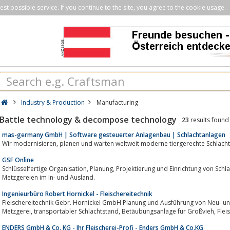
st possible service. If you continue to the site, you agree to the cookie usage.
Industry & Production
Manufacturing
Battle technology & decompose technology
23
results found
mas-germany GmbH | Software gesteuerter Anlagenbau | Schlachtanlagen
Wir modernisieren, planen und warten weltweit moderne tiergerechte 
GSF Online
Schlüsselfertige Organisation, Planung, Projektierung und Einrichtung von Schlachthöfen, Fleischwarenfabriken und
Metzgereien im In- und Ausland.
Ingenieurbüro Robert Hornickel - Fleischereitechnik
Fleischereitechnik Gebr. Hornickel GmbH Planung und Ausführung von Neu- und Umbauten, Komplettl
Metzgerei, t
ENDERS GmbH & Co. KG - Ihr Fleischerei-Profi - Enders GmbH & Co.KG