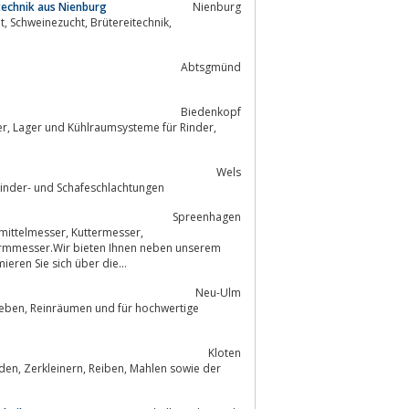
technik aus Nienburg
Nienburg
ik,
Abtsgmünd
Biedenkopf
Wels
tellung von schlacht- und fördertechnischen Einrichtungen für Schweine-, Rinder- und Schafeschlachtungen
Spreenhagen
eren Sie sich über die...
Neu-Ulm
chwertige
Kloten