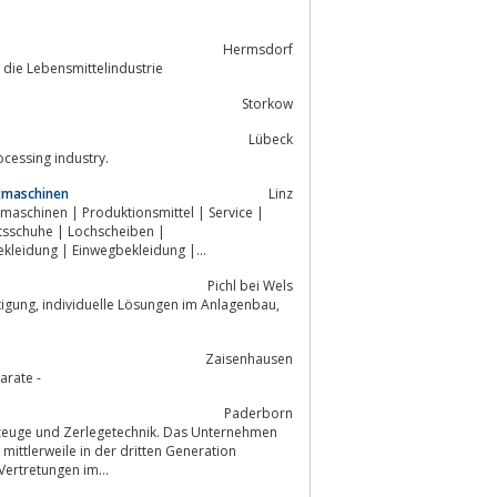
Hermsdorf
 die Lebensmittelindustrie
Storkow
Lübeck
cessing industry.
htmaschinen
Linz
maschinen | Produktionsmittel | Service |
ekleidung | Einwegbekleidung |...
Pichl bei Wels
Zaisenhausen
arate -
Paderborn
 mittlerweile in der dritten Generation
ertretungen im...