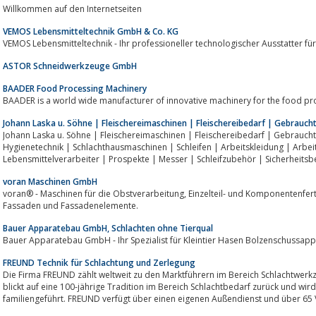
Willkommen auf den Internetseiten
VEMOS Lebensmitteltechnik GmbH & Co. KG
VEMOS Lebensmitteltechnik - Ihr professioneller technologischer Ausstatter für
ASTOR Schneidwerkzeuge GmbH
BAADER Food Processing Machinery
BAADER is a world wide manufacturer of innovative machinery for the food pro
Johann Laska u. Söhne | Fleischereimaschinen | Fleischereibedarf | Gebrauc
Johann Laska u. Söhne | Fleischereimaschinen | Fleischereibedarf | Gebraucht
Hygienetechnik | Schlachthausmaschinen | Schleifen | Arbeitskleidung | Arbeitsschuhe | Lochscheiben |
Lebensmittelverarbeiter | Prospekte | Messer | Schleifzubehör | Sicherheitsb
voran Maschinen GmbH
voran® - Maschinen für die Obstverarbeitung, Einzelteil- und Komponentenfertigung, individuelle Lösungen im Anlagenbau,
Fassaden und Fassadenelemente.
Bauer Apparatebau GmbH, Schlachten ohne Tierqual
Bauer Apparatebau GmbH - Ihr Spezialist für Kleintier Hasen Bolzenschussapp
FREUND Technik für Schlachtung und Zerlegung
Die Firma FREUND zählt weltweit zu den Marktführern im Bereich Schlachtwerkzeuge und Zerlegetechnik. Das Unternehmen
blickt auf eine 100-jährige Tradition im Bereich Schlachtbedarf zurück und wird
familiengeführt. FREUND verfügt über einen eigenen Außendienst und über 65 V