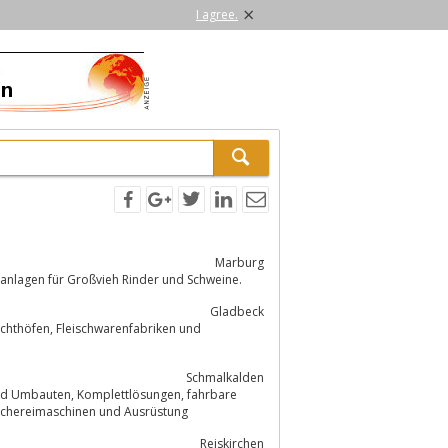
×
I agree.
Marburg
Schlachtanlagen für Großvieh Rinder und Schweine.
Gladbeck
Schmalkalden
ösungen, fahrbare
ransportabler Schlachtstand, Betäubungsanlage für Großvieh, Fleischereimaschinen und Ausrüstung
Reiskirchen